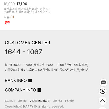
18,900
17,100
★산후조리 이너템추천★부드러운 60
수코튼소재, 허리조절팬츠와 Y자수유구
상의SET, 출산전후 편안하게 입어요
리뷰
31
품절
CUSTOMER CENTER
1644 - 1067
월~금 10:00 ~ 17:00 (점심시간 12:00 ~ 13:00 / 주말, 공휴일 휴무)
반품주소 : 성북구 동소문로 50 삼성빌딩 4층 종로A직영팀 (주)해피텐
BANK INFO
COMPANY INFO
회사소개
이용약관
개인정보처리방침
이용안내
PC버전
Copyright ⓒ
HAPPY10.
all rights reserved.