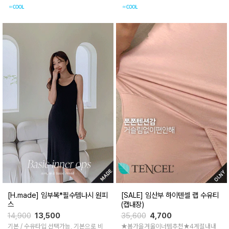
으로 빠르고 간편한 수유
요^^
[H.made] 임부복*필수템나시 원피
[SALE] 임산부 하이텐셀 랩 수유티
스
(캡내장)
14,900
13,500
35,600
4,700
기본 / 수유타입 선택가능, 기본으로 비
★봄가을겨울이너템추천★4계절내내