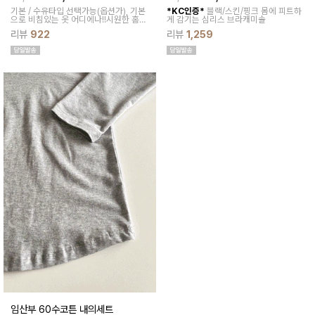
기본 / 수유타입 선택가능(옵션가), 기본
*KC인증*
블랙/스킨/핑크
몸에 피트하
으로 비침있는 옷 어디에나!!시원한 홈웨
게 감기는 심리스 브라캐미솔
어로 입어도 너무 좋구요여름내내 어떤
리뷰
922
리뷰
1,259
옷이던 편하게 받쳐 좋아요~
임산부 60수코튼 내의세트