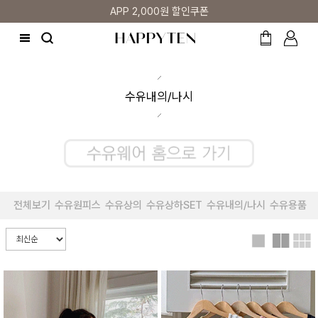
APP 2,000원 할인쿠폰
수유내의/나시
전체보기
수유원피스
수유상의
수유상하SET
수유내의/나시
수유용품