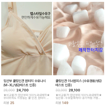
임산부 쿨링인견 원터치 수유나시
쿨링인견 이너원피스 (수유겸용/냉감
(M~XL/냉감테스트 인증)
테스트 인증)
28,000
24,700
33,000
28,100
★비교불가! 원단부터 100%국내제작★
★비교불가! 원단부터 100%국내제작★
무더위에도 걱정없는 쿨 인견, 원터치 개
임신중~수유할때까지! 공기처럼 가볍고
폐로 빠르고 간편한 수유, 시원한 인견 소
얼음처럼 차가운올여름 필수아이템 인견
리뷰
25
리뷰
149
재로 한여름까지 쿨하게~ 원터치 오픈형
슬립!캡이내장되어 있어 편안하게 즐겨