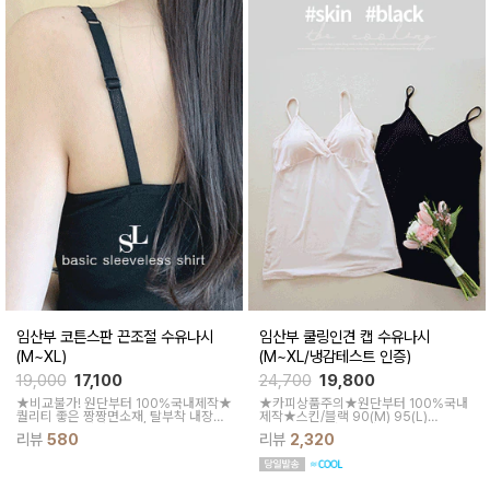
임산부 코튼스판 끈조절 수유나시
임산부 쿨링인견 캡 수유나시
(M~XL)
(M~XL/냉감테스트 인증)
19,000
17,100
24,700
19,800
★비교불가! 원단부터 100%국내제작★
★카피상품주의★원단부터 100%국내
퀄리티 좋은 짱짱면소재, 탈부착 내장패
제작★스킨/블랙 90(M) 95(L)
드,끈길이 조절가능, M~XL/3color
100(XL), 어깨끈 조절기능 추가되었어
리뷰
580
리뷰
2,320
요! 땀차는 여름을 시원하게 준비하자, 쾌
적한 쿨링소재, 인견 수유나시