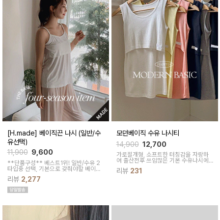
[H.made] 베이직끈 나시 (일반/수
모던베이직 수유 나시티
유선택)
14,900
12,700
11,900
9,600
가로절개형, 소프트한 터칭감을 자랑하
여 출산전후
쓰임많은 기본 수유나시에
**단품구성** 베스트1위! 일반/수유 2
요
다양한 컬러로 만나보세요
타입중 선택, 기본으로 갖춰야할 베이직
리뷰
231
아이템출산전후 수유타임까지 쭉 함께하
리뷰
2,277
세요:)