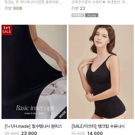
침있는 옷 어디에나!!시원한 홈웨어로 입
산후조리준비 수유티★ 국내생산, 최상
어도 너무 좋구요여름내내 어떤 옷이던
의 텐셀소재! 거슬림 하나도 없는 극강의
리뷰
908
리뷰
22
편하게 받쳐 좋아요~
부드러움! 내장캡으로 하나만 입고 있기
에 좋아요.
[1+1/H.made] 필수템나시 원피스
[SALE/미쓰티] 탱크탑 수유나시
29,800
23,900
15,500
14,000