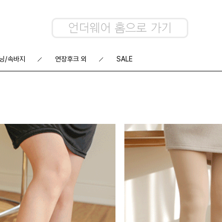
닝/속바지
연장후크 외
SALE