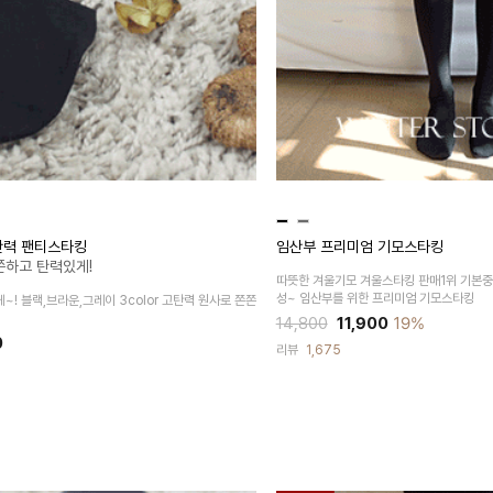
고탄력 팬티스타킹
임산부 프리미엄 기모스타킹
쫀하고 탄력있게!
따뜻한 겨울기모 겨울스타킹 판매1위
기본중
성~
임산부를 위한 프리미엄 기모스타킹
게~!
블랙,브라운,그레이 3color
고탄력 원사로 쫀쫀
14,800
11,900
19%
0
리뷰
1,675