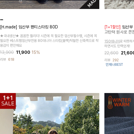
[H.made] 임산부 팬티스타킹 80D
[1+1할인]
임산부 
고탄력 원사로 쫀
★국내생산★ 꼼꼼한 퀄리티! 시즌에 꼭 필요한 임산부필수템, 시즌에 꼭
필요한 베스트템임산부전용 80데니아 스타킹(블랙)탁월한 신축력으로 착
150데니아
로 따뜻하
용감이 편안해요
하면서도 탄력있게!
13,900
11,900
15%
22,600
21,60
리뷰
618
리뷰
292