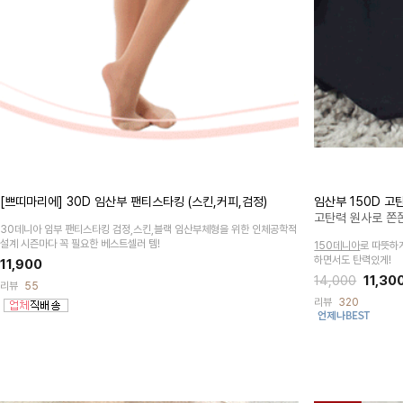
[쁘띠마리에] 30D 임산부 팬티스타킹 (스킨,커피,검정)
임산부 150D 
고탄력 원사로 쫀
30데니아 임부 팬티스타킹 검정,스킨,블랙
임산부체형을 위한 인체공학적
설계
시즌마다 꼭 필요한 베스트셀러 템!
150데니아
로 따뜻하
하면서도 탄력있게!
11,900
14,000
11,30
리뷰
55
리뷰
320