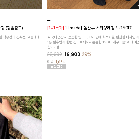
킹 (당일출고)
[1+1특가]
[H.made] 임산부 스타킹레깅스 (150D)
 착용감과 신축성, 겨울내내
★국내생산★ 꼼꼼한 퀄리티, D라인에 최적화된 편안한 디자인
꼭
1등 필수템꼭 한번 신어보세요~ 쫀쫀한 150D!재구매율1위 예비
찬아이템!
28,000
19,900
29%
리뷰
1,924