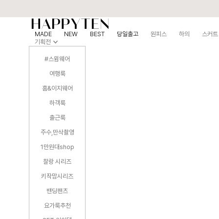
MADE
NEW
BEST
당일출고
원피스
하의
스커트
기획전
#스윔웨어
여행룩
홈&이지웨어
하객룩
출근룩
주수,만삭촬영
1만원대shop
찰랑 시리즈
키작맘시리즈
밴딩팬츠
요가룩추천