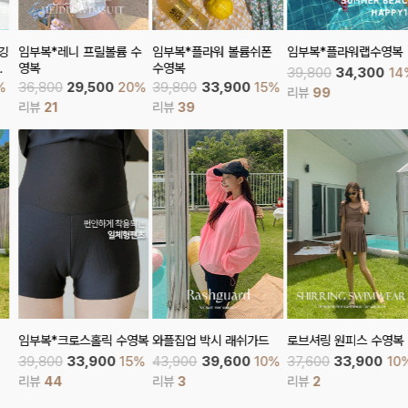
임부복*레니 프릴볼륨 수
임부복*플라워 볼륨쉬폰
임부복*플라워랩수영복
영복
수영복
39,800
34,300
14%
36,800
29,500
20%
39,800
33,900
15%
리뷰
99
리뷰
21
리뷰
39
임부복*크로스홀릭 수영복
와플집업 박시 래쉬가드
로브셔링 원피스 수영복
39,800
33,900
15%
43,900
39,600
10%
37,600
33,900
10%
리뷰
44
리뷰
3
리뷰
2