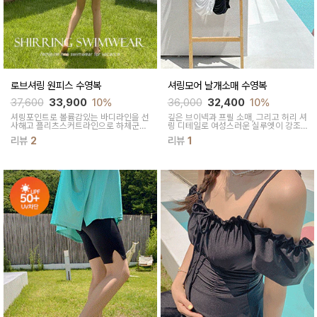
로브셔링 원피스 수영복
셔링모어 날개소매 수영복
37,600
33,900
10%
36,000
32,400
10%
셔링포인트로 볼륨감있는 바디라인을 선
깊은 브이넥과 프릴 소매, 그리고 허리 셔
사해고 플리츠스커트라인으로 하체군살
링 디테일로 여성스러운 실루엣이 강조
커버와 러블리함이 느껴진답니다
되고 여리여리해 보인답니다
리뷰
2
리뷰
1