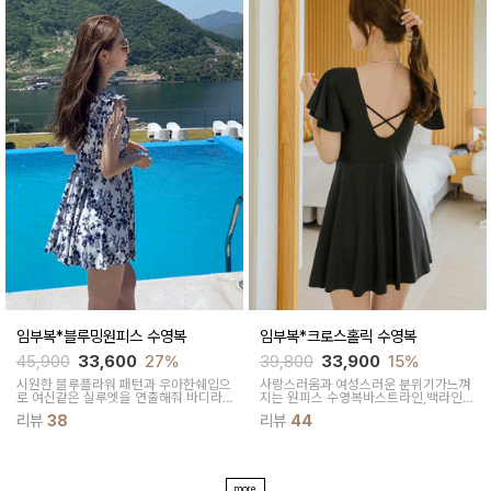
임부복*블루밍원피스 수영복
임부복*크로스홀릭 수영복
45,900
33,600
27%
39,800
33,900
15%
시원한 블루플라워 패턴과 우아한쉐입으
사랑스러움과 여성스러운 분위기가느껴
로 여신같은 실루엣을 연출해줘 바디라
지는 원피스 수영복바스트라인,백라인의
인을 이쁘게 잡아주는 원피스
크로스 디자인으로 매력적이에요
리뷰
38
리뷰
44
more