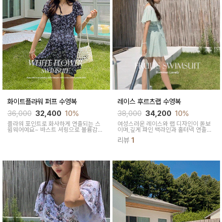
화이트플라워 퍼프 수영복
레이스 후르츠랩 수영복
36,000
32,400
10%
38,000
34,200
10%
플라워 포인트로 화사하게 연출되는 스
여성스러운 레이스와 랩 디자인이 돋보
윔웨어예요~ 바스트 셔링으로 볼륨감있
이며,깊게 파인 백라인과 홀터넥 연출로
게 착용돼요
은근한 섹시함까지 표현돼요
리뷰
1