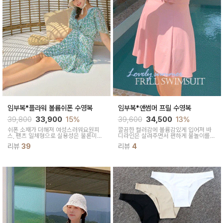
임부복*플라워 볼륨쉬폰 수영복
임부복*앤썸머 프릴 수영복
39,800
33,900
15%
39,600
34,500
13%
쉬폰 소재가 더해져 여성스러워요원피
깔끔한 컬러감에 볼륨감있게 입어져 바
스, 팬츠 일체형으로 실용성은 물론미니
디라인은 살려주면서 편하게 물놀이를
원피스 같은 멋스러운 디자인^^
즐기실 수 있어요~ 프릴 포인트로 여성
리뷰
39
리뷰
4
스러운 무드를 살려준답니다