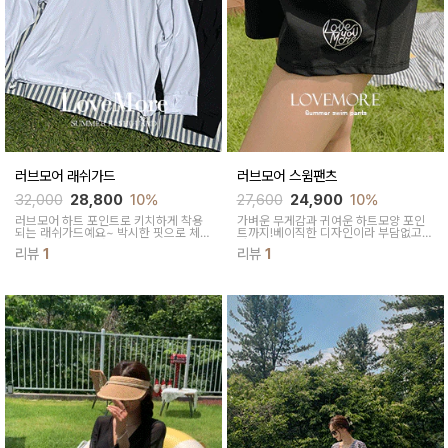
러브모어 래쉬가드
러브모어 스윔팬츠
32,000
28,800
10%
27,600
24,900
10%
러브모어 하트 포인트로 키치하게 착용
가벼운 무게감과 귀여운 하트모양 포인
되는 래쉬가드예요~ 박시한 핏으로 체형
트까지!베이직한 디자인이라 부담없고
커버가 자연스러워요
사이즈폭이 넓어 누구나 입기좋아요!
리뷰
1
리뷰
1