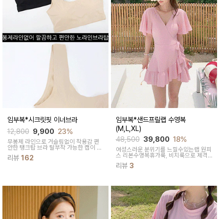
임부복*시크릿핏 이너브라
임부복*샌드프릴랩 수영복
(M,L,XL)
12,800
9,900
23%
48,500
39,800
18%
무봉제 라인으로 거슬림없이
착용감 편
안한 탱크탑 브라
탈부착 가능한 캡이 내
여성스러운 분위기를 느낄수있는랩 원피
장되있어요
스 리본수영복휴가룩, 비치룩으로 제격
리뷰
162
인 수영복이에요:)
리뷰
3