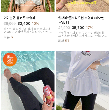
에이블랩 홀터끈 수영복
임부복*플로리오션 수영복 (헤어밴
드SET)
36,000
32,400
10%
42,900
35,700
17%
바스트 랩 디자인과 날개 훌로 우아하게
연출되며 A라인 원피스형 디자인으로 체
산뜻한 무드의 잔꽃 포인트로 러블리하
형커버를 해줘 입기좋아요
고 팬츠와 헤어밴드가 세트로 구성되어
리뷰
6
센스있는 스윔웨어에요
리뷰
57