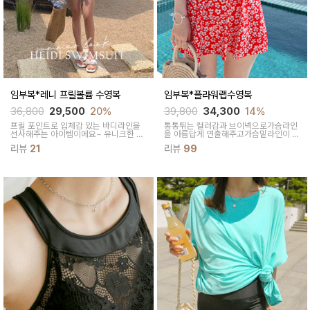
임부복*레니 프릴볼륨 수영복
임부복*플라워랩수영복
36,800
29,500
20%
39,800
34,300
14%
프릴 포인트로 입체감 있는 바디라인을
통통튀는 컬러감과 브이넥으로가슴라인
선사해주는 아이템이에요~ 유니크한 랩
을 아름답게 연출해주고가슴밑라인이 잡
디자인의 스커트와 프릴포인트로 하체를
혀 날씬해보여요~
리뷰
21
리뷰
99
커버해줘요 바지가 세트로 구성되어있어
요~!