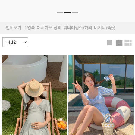
전체보기
수영복
래시가드 상의
워터레깅스/하의
비키니/속옷