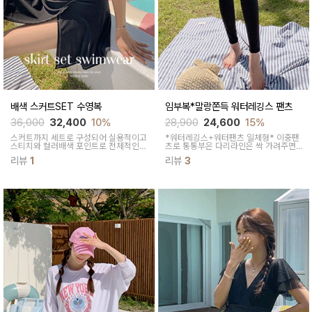
배색 스커트SET 수영복
임부복*말랑쫀득 워터레깅스 팬츠
36,000
32,400
10%
28,900
24,600
15%
스커트까지 세트로 구성되어 실용적이고
*워터레깅스+워터팬츠 일체형* 이중팬
스티치와 컬러배색 포인트로 전체적인
츠로 통통부은 다리라인은 싹 가려주면
룩의 완성도를 높여주었어요!
서 노출이 부담스러운 맘 분들에게 즐기
리뷰
1
리뷰
3
기 좋은 이중팬츠 래쉬가드이에요