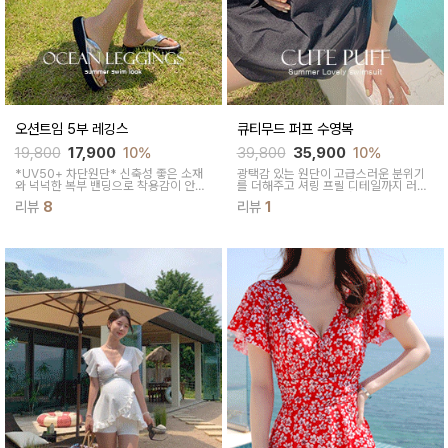
오션트임 5부 레깅스
큐티무드 퍼프 수영복
19,800
17,900
10%
39,800
35,900
10%
*UV50+ 차단원단* 신축성 좋은 소재
광택감 있는 원단이 고급스러운 분위기
와 넉넉한 복부 밴딩으로 착용감이 안정
를 더해주고 셔링 프릴 디테일까지 러블
적이고,사이드 슬릿포인트가 돋보여요
리하게 연출돼요 실용성과 귀여움을 동
리뷰
8
리뷰
1
시에 챙긴 디자인이라 꼭 추천드려요