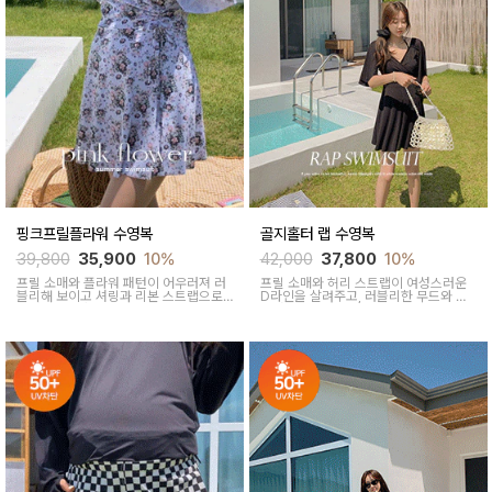
핑크프릴플라워 수영복
골지홀터 랩 수영복
39,800
35,900
10%
42,000
37,800
10%
프릴 소매와 플라워 패턴이 어우러져 러
프릴 소매와 허리 스트랩이 여성스러운
블리해 보이고 셔링과 리본 스트랩으로
D라인을 살려주고, 러블리한 무드와 실
여성스러운라인이 연출돼요
용성을 모두 갖춘 수영복이에요