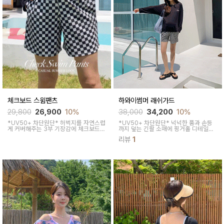
체크보드 스윔팬츠
하와이썸머 래쉬가드
29,800
26,900
10%
38,000
34,200
10%
*UV50+ 차단원단* 허벅지를 자연스럽
*UV50+ 차단원단* 넉넉한 품과 손등
게 커버해주는 3부 기장감에 체크보드
까지 덮는 긴팔 소매에 핑거홀 디테일로
패턴으로 트렌디함을 더했어요
활동성과 자외선 차단까지 챙겼어요
리뷰
1