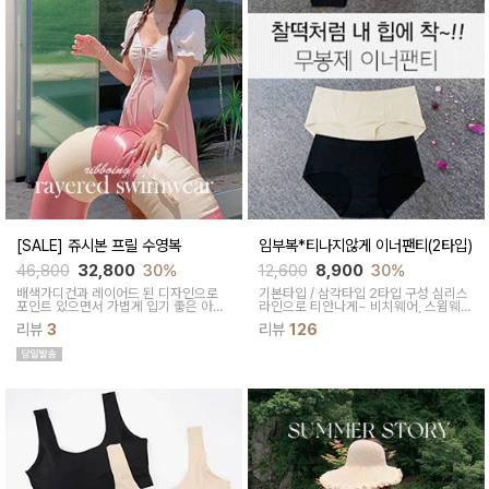
[SALE] 쥬시본 프릴 수영복
임부복*티나지않게 이너팬티(2타입)
46,800
32,800
30%
12,600
8,900
30%
배색가디건과 레이어드 된 디자인으로
기본타입 / 삼각타입 2타입 구성
심리스
포인트 있으면서 가볍게 입기 좋은 아이
라인으로 티안나게~
비치웨어, 스윔웨어
템이에요~ 팬츠와 세트로 여성스러운 무
속 이너팬티
리뷰
3
리뷰
126
드를 유지하시면서 활동에도 부담이 없
답니다