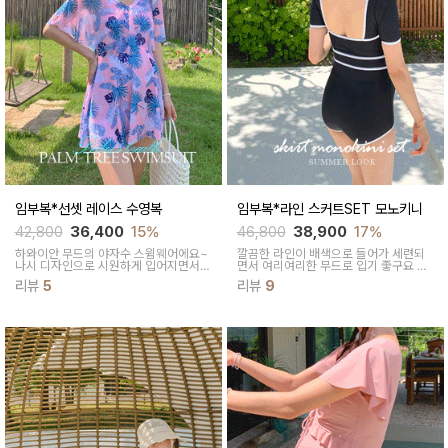
임부복*선셋 레이스 수영복
임부복*라인 스커트SET 모노키니
42,800
36,400
15%
46,800
38,900
17%
하와이안 무드의 야자수 스윔웨어에요~
깔끔한 라인이 배색으로 들어가 세련되
나시 디자인으로 시원하게 입어지면서
면서 여리여리한 무드로 입기 좋구요 스
레이스 포인트가 있어 볼륨감있는 스윔
커트는 탈착이 가능해 미운군살 커버에
리뷰
5
리뷰
9
웨어룩을 연출해줘요
도 좋답니다