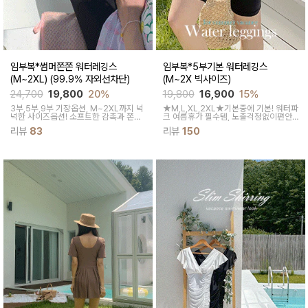
임부복*썸머쫀쫀 워터레깅스
임부복*5부기본 워터레깅스
(M~2XL) (99.9% 자외선차단)
(M~2X 빅사이즈)
24,700
19,800
20%
19,800
16,900
15%
3부,5부,9부 기장옵션, M~2XL까지 넉
★M,L,XL,2XL★기본중에 기본! 워터파
넉한 사이즈옵션!
소프트한 감촉과 쫀쫀
크 여름휴가 필수템, 노출걱정없이편안
한 텐션감으로 복부를 충분히덮어주어
한 움직임을 선사해줄5부핏 워터레깅스
리뷰
83
리뷰
150
착용감이 편안해요
에요^^!