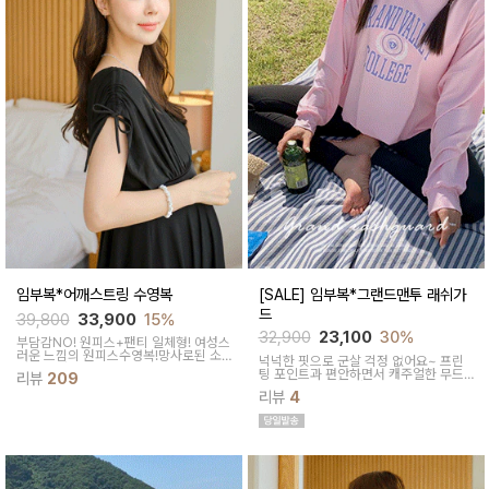
임부복*어깨스트링 수영복
[SALE] 임부복*그랜드맨투 래쉬가
드
39,800
33,900
15%
32,900
23,100
30%
부담감NO! 원피스+팬티 일체형! 여성스
러운 느낌의 원피스수영복!망사로된 소
넉넉한 핏으로 군살 걱정 없어요~ 프린
재로 어깨를 덮어주어 여리여리한 여신
팅 포인트과 편안하면서 캐주얼한 무드
리뷰
209
룩을 완성해드려요~
로 입기 좋은 래쉬가드이에요
리뷰
4