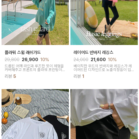
플라워 스윔 래쉬가드
레이어드 반바지 레깅스
29,800
26,900
10%
24,000
21,600
10%
드롭된 어깨 라인과 루즈한 핏이 체형을
베이직한 무드의 반바지와 레깅스가 레
커버해주고 프론트의 플라워 프린팅이
이어드된 디자인으로 노출걱정없이 입기
사랑스럽고 화사한 분위기를 더해줘요
좋고 일체형이라 입기 수월해요
리뷰
5
리뷰
1