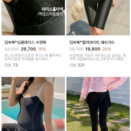
임부복*심쿵레이스 수영복
임부복*컬러라이트 래쉬가드
34,900
29,700
15%
24,700
19,800
20%
바스트라인의 은은한 레이스와 홀터넥으
군살제로! 가오리 여리핏으로 입어요, 화
로섹시함과 귀여움을 동시에♡
사한 네온컬러감으로 산뜻한 비치룩완성
~수영복위에 걸쳐주기도 좋은 다용도 래
리뷰
73
리뷰
221
쉬가드