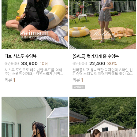
디토 시스루 수영복
[SALE] 컬러자개 훌 수영복
37,600
33,900
10%
32,000
22,400
30%
시스루 포인트로 페미닌한 무드를 더해
컬러풀하고 유니크한 디자인과 A라인 원
주는 스윔웨어예요~ 자연스럽게 커버되
피스형 스타일로 체형커버에도 좋아 소
면서 슬림한 바디라인을 선사해줘요
장가치있는 스윔웨어예요~
리뷰
1
리뷰
1