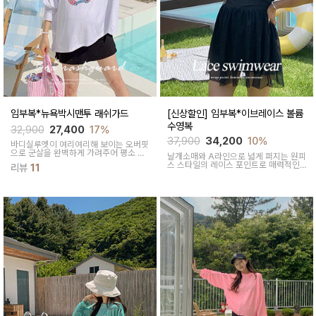
임부복*뉴욕박시맨투 래쉬가드
[신상할인] 임부복*이브레이스 볼륨
수영복
32,900
27,400
17%
37,900
34,200
10%
바디실루엣이 여리여리해 보이는 오버핏
으로 군살을 완벽하게 가려주어 평소 노
날개소매와 A라인으로 넓게 퍼지는 원피
출이 꺼려지셨던 분들께 편안한 활동감
스 스타일의 레이스 포인트로 매력적인
리뷰
11
을 주는 스윔웨어에요
페미닌한 무드의 스윔웨어에요~