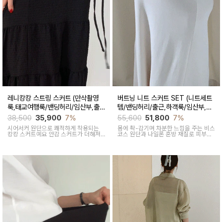
레니캉캉 스트링 스커트 (만삭촬영
버트닝 니트 스커트 SET (니트세트
룩,태교여행룩/밴딩허리/임산부,출
템/밴딩허리/출근,하객룩/임산부,출
산후 착용가능)
산후 착용가능)
38,500
35,900
7%
55,600
51,800
7%
시어서커 원단으로 쾌적하게 착용되는
몸에 촥-감기며 차분한 느낌을 주는 비스
캉캉 스커트예요 안감 스커트가 더해져
코스 원단과 나일론 혼방 재질로 피부에
안정감있게 활동 가능해요
닿는 순간 느껴지는 쿨링감으로 한여름
에도 불쾌감없이 시원하게 착용가능한
상황구애없이 입기 좋은 세트아이템