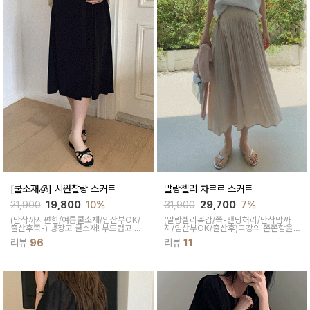
[쿨소재🧊] 시원찰랑 스커트
말랑젤리 차르르 스커트
21,900
19,800
10%
31,900
29,700
7%
(만삭까지편한/여름쿨소재/임산부OK/
(말랑젤리촉감/쭉-밴딩허리/만삭맘까
출산후쭉-)
냉장고 쿨소재! 부드럽고 스
지/임산부OK/출산후)
극강의 쫀쫀함을
판기좋은 소재감이 굿! 부담없이 편히 즐
자랑하는 신축성에 쿨링감이 느껴지는
리뷰
96
리뷰
11
기기 좋은 이지한 스타일의 A라인 롱스
원단으로 피부에 닿는 텍스처가 매우 부
커트
드럽고 가벼워 입은듯 안 입은 듯한 퀄리
티를 자랑한답니다