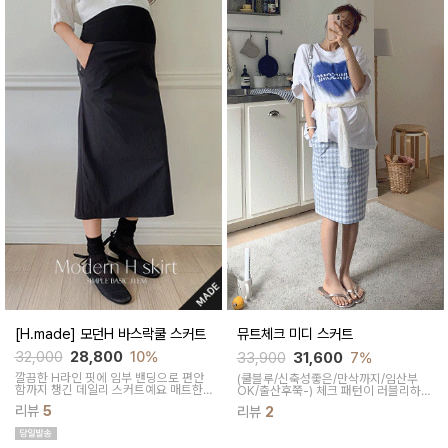
[H.made] 모던H 바스락쿨 스커트
뮤트체크 미디 스커트
32,000
28,800
10%
33,900
31,600
7%
깔끔한 H라인 핏에 임부 밴딩으로 편안
(쿨블루/신축성좋은/만삭까지/임산부
함까지 챙긴 데일리 스커트예요 매트한
OK/출산후쭉-)
체크 패턴이 러블리하면
소재감으로 고급스러우며 다양한 상의와
서도 매력적인 스커트에요 미디 기장감
리뷰
5
리뷰
2
두루 잘 어울려요
으로 단정하면서도 활동성이 좋아 편안
하답니다