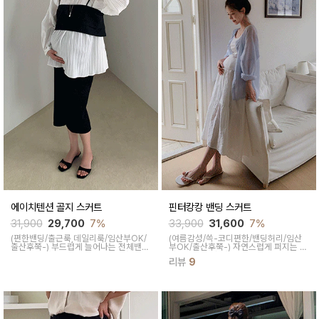
에이치텐션 골지 스커트
핀터캉캉 밴딩 스커트
31,900
29,700
7%
33,900
31,600
7%
(편한밴딩/출근룩,데일리룩/임산부OK/
(여름감성/쓱-코디편한/밴딩허리/임산
출산후쭉-)
부드럽게 늘어나는 전체밴딩
부OK/출산후쭉-)
자연스럽게 퍼지는 A
으로 장시간 입어도 편한 골지스커트로
라인으로 군살 커버를 도와주고 캉캉과
리뷰
9
H라인 핏으로 바디라인이 돋보이게 연출
세로플리츠 디자인이 네추럴한 무드를
되지만 스판 혼방소재로 신축성이 좋아
연출해주어요
편안해요