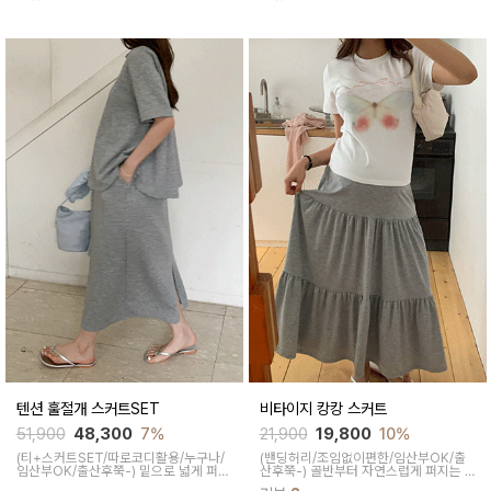
능하면서 밑으로 넓게 퍼지는 플레어 디
인트가 되어 실용적이랍니다
자인이 살랑살랑 여성스럽답니다
텐션 훌절개 스커트SET
비타이지 캉캉 스커트
51,900
48,300
7%
21,900
19,800
10%
(티+스커트SET/따로코디활용/누구나/
(밴딩허리/조임없이편한/임산부OK/출
임산부OK/출산후쭉-)
밑으로 넓게 퍼지
산후쭉-)
골반부터 자연스럽게 퍼지는 A
는 핏으로 아방하게 착용되고 군살 커버
라인으로 하체 군살이나 붓기를 완벽하