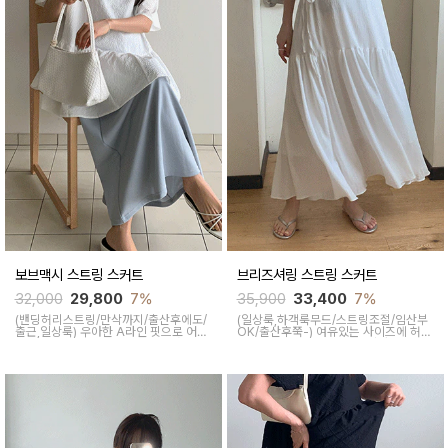
보브맥시 스트링 스커트
브리즈셔링 스트링 스커트
32,000
29,800
7%
35,900
33,400
7%
(밴딩허리스트링/만삭까지/출산후에도/
(일상룩,하객룩무드/스트링조절/임산부
출근,일상룩)
우아한 A라인 핏으로 어디
OK/출산후쭉-)
여유있는 사이즈에 허리
에든 부담없이 착용하기 좋은 스커트예
스트링으로 체형에 맞게 조절가능해 편
요 깔끔한 컬러감으로 코디 활용도가 좋
하게 소장가능하고 러블리한 디자인으로
아 여름 데일리 아이템으로 좋아요
꾸안꾸룩을 연출해줘 이지하게 활용 가
능해요