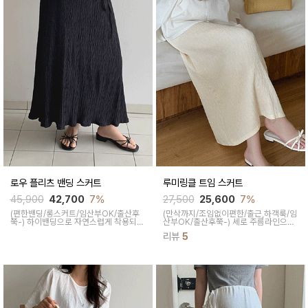
로우 플리츠 밴딩 스커트
루미링클 트임 스커트
45,900
42,700
7%
27,500
25,600
7%
(편한밴딩/롱스커트/임산부OK/출산후
(만삭까지/조임없이편한/출근,하객룩/임
쭉-)
하이밴딩으로 자연스럽게 착용되어
산부OK/출산후쭉-)
세로 주름라인으로
여름 내내 손이 자주가고 A라인 핏으로
슬림해보이면서 A라인으로 끼임없어 자
리뷰
5
바디라인을 커버해주면서 안감 스커트가
연스러운 핏으로 떨어지고 원단감도 가
비침을 방지해줘 센스있는 아이템이에요
볍고 시원해 착용 내내 만족스러운 여름
스커트