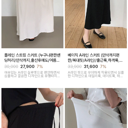
플레인 스트링 스커트 (누구나편한밴
베이직 A라인 스커트 (만삭까지편
딩허리/만삭까지,출산후에도/여름간
한/복대핏/A라인//출근룩,하객룩,격
절기)
식룩)
30,000
27,900
7%
33,900
31,600
7%
여유있는 A라인 실루엣으로 편안하면서
A라인 핏으로 우아하게 착용되면서 심플
심플하고 깔끔한 디자인으로 유행타지않
한 디자인으로 데일리룩, 데이트룩, 하객
아 매시즌 꺼내입기 좋은 데일리룩부터
룩으로 활용하기 좋은 아이템이에요
오피스룩까지 활용도 높은 스커트