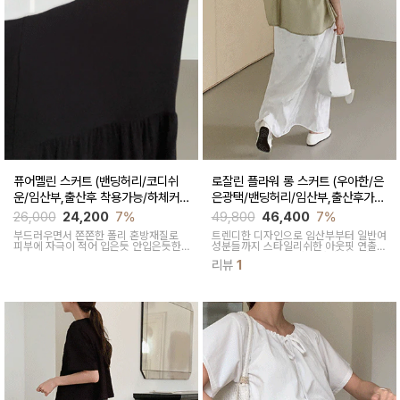
퓨어멜린 스커트 (밴딩허리/코디쉬
로잘린 플라워 롱 스커트 (우아한/은
운/임산부,출산후 착용가능/하체커
은광택/밴딩허리/임산부,출산후가
버)
능)
26,000
24,200
7%
49,800
46,400
7%
부드러우면서 쫀쫀한 폴리 혼방재질로
트렌디한 디자인으로 임산부부터 일반여
피부에 자극이 적어 입은듯 안입은듯한
성분들까지 스타일리쉬한 아웃핏 연출해
가벼운 착용감을 주는 내추럴하게 퍼지
주며 섬세하게 들어간 플라워 자수패턴
리뷰
1
는 실루엣이 매력적인 스커트
과 우아한 광택감이 세련된 롱스커트