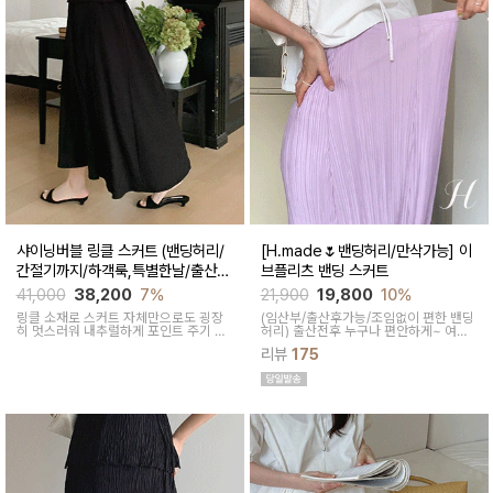
샤이닝버블 링클 스커트 (밴딩허리/
[H.made🌷밴딩허리/만삭가능] 이
간절기까지/하객룩,특별한날/출산후
브플리츠 밴딩 스커트
가능)
41,000
38,200
7%
21,900
19,800
10%
링클 소재로 스커트 자체만으로도 굉장
(임산부/출산후가능/조임없이 편한 밴딩
히 멋스러워 내추럴하게 포인트 주기 좋
허리)
출산전후 누구나 편안하게~ 여성
고 적당한 두께감, 계절 구애 받지않고 두
스러운 라인, 피부에 닿는 촉감이 부드러
리뷰
175
루두루 착용하기 좋은 스커트
운 플리츠 스커트