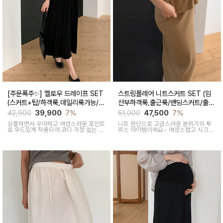
[주문폭주✨] 멜로우 드레이프 SET
스트링플레어 니트스커트 SET (임
(스커트+탑/하객룩,데일리룩가능/임
산부하객룩,출근룩/밴딩스커트/출산
산부,출산후 착용가능)
후 착용가능)
42,900
39,900
7%
51,000
47,500
7%
심플하면서 우아하고 여성스러운 포인트
니트 원단으로 고급스러운 분위기의 투
로 무드있게 착용되어 코디 걱정 없는 투
피스 아이템이에요~ 여성스럽고 시크한
피스 아이템이에요
무드로 연출된답니다