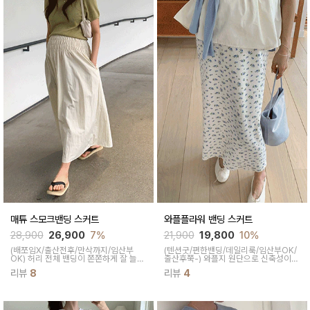
매튜 스모크밴딩 스커트
와플플라워 밴딩 스커트
28,900
26,900
7%
21,900
19,800
10%
(배쪼임X/출산전후/만삭까지/임산부
(텐션굿/편한밴딩/데일리룩/임산부OK/
OK)
허리 전체 밴딩이 쫀쫀하게 잘 늘어
출산후쭉-)
와플지 원단으로 신축성이
나 만삭에도 복부를 불편하지 않게 잡아
좋고 부드러워요 상큼한 플라워 패턴이
리뷰
8
리뷰
4
주고 바스락 원단감으로 매트하게 착용
화사한 포인트가 되고 허리밴딩이 유연
되어 군더더기 없는 깔끔한 핏이립니다
해 편안해요