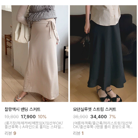
찰랑맥시 밴딩 스커트
모던실루엣 스트링 스커트
19,800
17,900
10%
36,900
34,400
7%
(롱기장/하체커버/배쪼임X/임산부OK/
(여름하객룩/출근룩/허리스트링/임산부
출산후쭉-)
A라인으로 훌지는 스타일의
OK/출산후쭉-)
텐셀 폴리 혼방으로 매끄
맥시한 기장감으로 하체군살을 완벽하게
러운 텍스처와 입었을 때 찰랑거림이 우
리뷰
9
리뷰
1
커버해줘요 신축성이 좋고 허리밴딩이
아하고 세련되게 착용 되면서 일자로 넓
유연해 편안해요
게 떨어지는 플레어 디자인과 맥시한 기