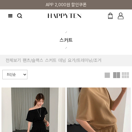
매주 리뷰어 최대 1만원 쿠폰
스커트
전체보기
팬츠/슬랙스
스커트
데님
요가/트레이닝/조거