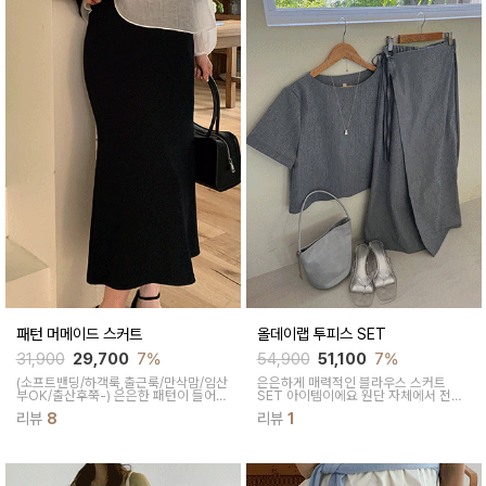
패턴 머메이드 스커트
올데이랩 투피스 SET
31,900
29,700
7%
54,900
51,100
7%
(소프트밴딩/하객룩,출근룩/만삭맘/임산
은은하게 매력적인 블라우스 스커트
부OK/출산후쭉-)
은은한 패턴이 들어간
SET 아이템이에요 원단 자체에서 전해
원단이 포인트되어 유니크해요 머메이드
지는 텍스처와 랩스타일의 디자인이 돋
리뷰
8
리뷰
1
스타일로 여성스러우면서 우아한무드를
보이는 코디 아이템이에요
연출해준답니다