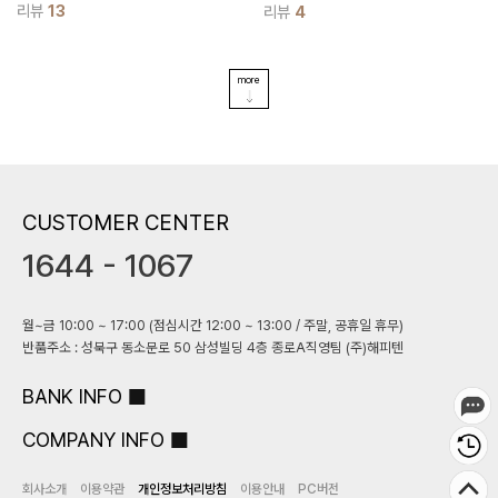
요♡
안정감 있게 잡아주어 불편하지 않으면
리뷰
13
리뷰
4
서 4단 캉캉 프릴 디자인이 여성스럽고
사랑스러움을 더해준답니다
more
CUSTOMER CENTER
1644 - 1067
월~금 10:00 ~ 17:00 (점심시간 12:00 ~ 13:00 / 주말, 공휴일 휴무)
반품주소 : 성북구 동소문로 50 삼성빌딩 4층 종로A직영팀 (주)해피텐
BANK INFO
COMPANY INFO
회사소개
이용약관
개인정보처리방침
이용안내
PC버전