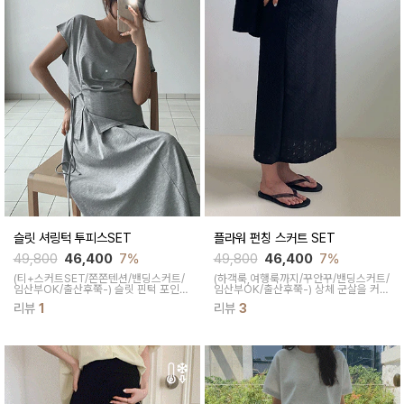
슬릿 셔링턱 투피스SET
플라워 펀칭 스커트 SET
49,800
46,400
7%
49,800
46,400
7%
(티+스커트SET/쫀쫀텐션/밴딩스커트/
(하객룩,여행룩까지/꾸안꾸/밴딩스커트/
임산부OK/출산후쭉-)
슬릿 핀턱 포인트
임산부OK/출산후쭉-)
상체 군살을 커버
로 시크하고 유니크하게 연출되는 아이
해 주고 꽃무늬 펀칭 포인트로 사랑스럽
리뷰
1
리뷰
3
템이에요 투피스로 코디 걱정 없이 고급
고 스타일리시해 보이면서 까슬거리지
스러운 무드 그대로 착용돼요
않는 원단으로 예민한 피부에도 편안하
게 착용 가능하답니다