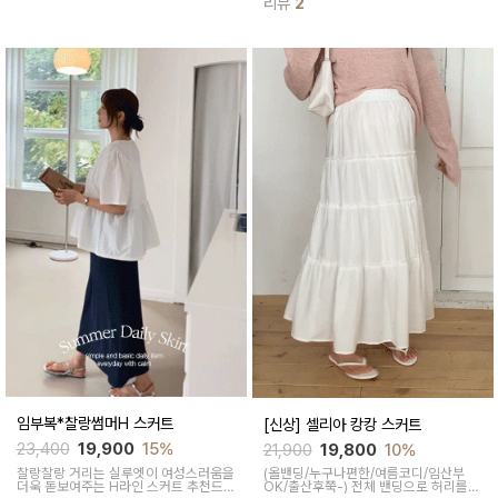
리뷰
2
도 해주면서 앞면 세로 절개 포인트가 상
게 커버해주고 한여름에도 이지하게 착
체를 슬림해 보이게 연출해 준답니다
용하기 좋은 얇은 원단감으로 쾌적하고
시원하게 착용
임부복*찰랑썸머H 스커트
[신상] 셀리아 캉캉 스커트
23,400
19,900
15%
21,900
19,800
10%
찰랑찰랑 거리는 실루엣이
여성스러움을
(올밴딩/누구나편한/여름코디/임산부
더욱 돋보여주는
H라인 스커트 추천드려
OK/출산후쭉-)
전체 밴딩으로 허리를