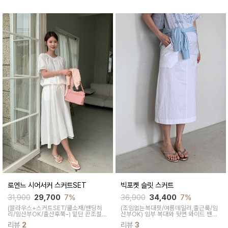
장이 하체의 군살을 커버해 주어 편안하
답니다
로엔느 시어서커 스커트SET
빅포켓 슬릿 스커트
31,900
29,700
7%
36,900
34,400
7%
(블라우스+스커트SET/쿨소재/밴딩허
(조임없는복대핏/여름데일리,출근룩/임
리/임산부OK/출산후쭉-)
밑단 끈조절로
산부OK)
임부 복대와 뒷면 와이드 밴드
더욱 아방한 핏감을 연출해 주고 바스트
가 배를 부드럽게 감싸주어 안정감있게
리뷰
2
리뷰
3
버튼 오픈형으로 외출 시에도 수유가 가
착용 가능하면서 앞면 커다란 포켓이 포