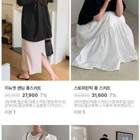
미뉴엣 밴딩 롱스커트
스토퍼핀턱 롱 스커트
30,000
27,900
7%
33,900
31,600
7%
(하객룩,출근룩/여름스커트/밴딩허리/임
(허리밴딩/여름스커트/스토퍼조절/임산
산부OK/출산후쭉-)
심플한 디자인으로
부OK/출산후쭉-)
시중에 복부밴딩이나
어디에든 활용하기 좋고 가벼운 터칭으
앞쪽 스토퍼가 아닌 사이드 스토퍼로 트
리뷰
1
리뷰
1
로 피부에도 부담이 없어 여름 데일리룩
렌드함을 챙기며 A라인으로 풍성하게 퍼
으로 소장하기 좋아요
지는 핏감으로 하체미운살커버 탁월한
데일리스커트