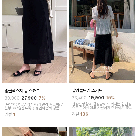
찰랑쿨트임 스커트
링클텍스쳐 롱 스커트
23,400
19,900
15%
30,000
27,900
7%
찰랑찰랑함과 쿨링감이 느껴지는
원단감
(유연한밴딩/만삭까지/데일리,출근룩/임
으로 한여름에도 시원하게
착용하기 좋
산부OK/출산후쭉-)
유연하면서 링클한
은 롱 스커트에요!
소재감이 매력적인 스커트에요 H라인으
리뷰
136
리뷰
1
로 군살을 완벽하게 커버해줘요 허리밴
딩이 유연해 편안하면서 심플한 디자인
이라 매치하기 편안해요