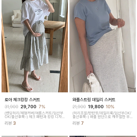
로아 체크캉캉 스커트
와플스트링 데일리 스커트
31,900
29,700
7%
21,900
19,800
10%
(밴딩허리/체형커버/여름스커트/임산부
(허리조절/탄탄핏/데일리룩/임산부OK/
OK/출산후쭉-)
체크 패턴과 캉캉 디자
출산후쭉-)
와플 원단으로 캐주얼한 무
인이 유니크하면서 빈티지해 포인트 룩
드로 즐겨 입기 좋으면서 탄탄한 핏감, H
리뷰
3
리뷰
7
으로 찰떡이면서 아래로 넓게 퍼지는 롱
라인으로 군살을 가려주고 허리밴딩과
한 기장감이 자연스러운 체형 커버를 도
끈조절로 체형에 맞게 착용 가능하세요
와준답니다