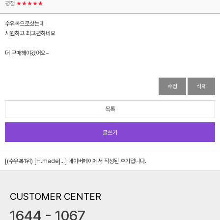
평점
★★★★★
수유복으로샀는데
시원하고 최고편하네요
더 구매해야겠어요~
수정
삭제
목록
글쓰기
[(수유복1위) [H.made]...]
네이버페이에서 작성된 후기입니다.
CUSTOMER CENTER
1644 - 1067