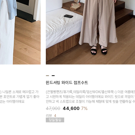
윈드셔링 와이드 점프수트
)
나일론 소재로 매끄럽고 가
(끈멜빵팬츠/휴가룩,데일리룩/임산부OK/출산후쭉-)
더운 여름에
본 포인트로 가볍게 입기 좋아
고 시원하게 착용되는 데일리 아이템이에요 와이드 핏으로 끼임이 
치있는 아이템이에요
안하고 넥 스트랩으로 조절이 가능해 체형에 맞게 핏을 연출하실 
47,900
44,600
7%
리뷰
4