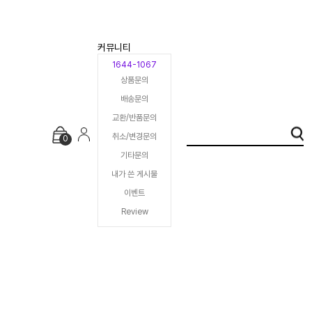
커뮤니티
1644-1067
상품문의
배송문의
교환/반품문의
취소/변경문의
0
기타문의
내가 쓴 게시물
이벤트
Review