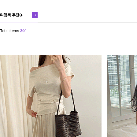
여행룩 추천✈️
Total items
291