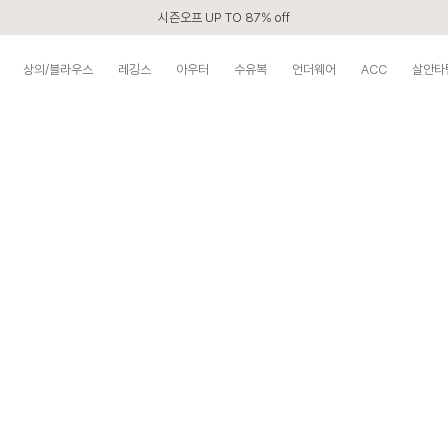
시즌오프 UP TO 87% off
신규회원 전 상품 무료배송
상의/블라우스
레깅스
아우터
수유복
언더웨어
ACC
살안타
APP 2,000원 할인쿠폰
베스트 리뷰어 최대 1만원쿠폰
구매할수록 쌓이는 VIP 멤버십