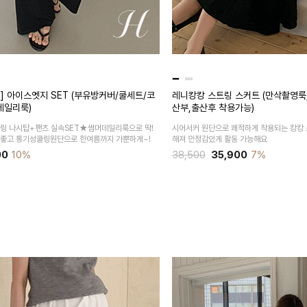
de] 아이스엣지 SET (부유방커버/쿨세트/코
레니캉캉 스트링 스커트 (만삭촬영룩
데일리룩)
산부,출산후 착용가능)
링 나시탑+팬츠 실속SET★썸머데일리룩으로 딱!
시어서커 원단으로 쾌적하게 착용되는 캉캉 
 좋고 통기성쿨링원단으로 한여름까지 가뿐하게~!
해져 안정감있게 활동 가능해요
00
10%
38,500
35,900
7%