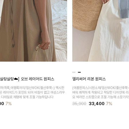
/살랑살랑☁️] 오브 레이어드 원피스
엘리써머 리본 원피스
/하객룩,여행룩까지/임산부OK/출산후쭉-)
맥시한
(여름원피스/시원소재/임산부OK/출산후쭉-
된 레이어드가 포인트 되어 비침이 없고 여성스러우
벼워 쾌적하게 착용되고 적당한 디자인에 리
퍼 디테일로 체형에 맞게 조절 가능하답니다
요 넥라인 스트랩으로 조절 가능해 소장가
00
7%
35,900
33,400
7%