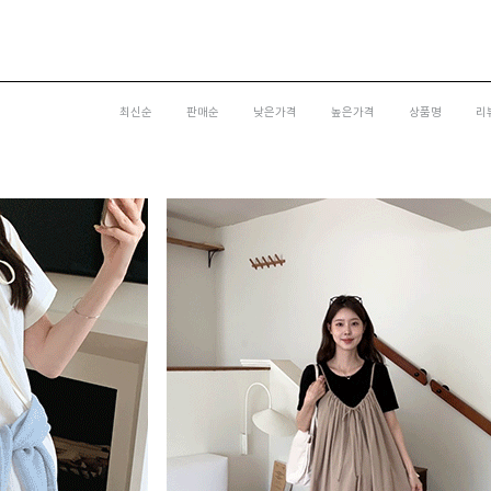
최신순
판매순
낮은가격
높은가격
상품명
리