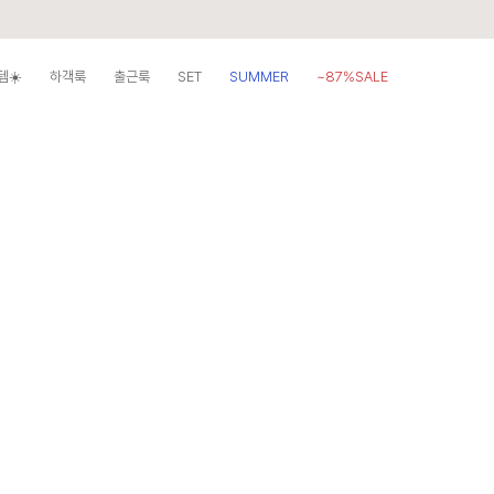
템☀️
하객룩
출근룩
SET
SUMMER
~87%SALE