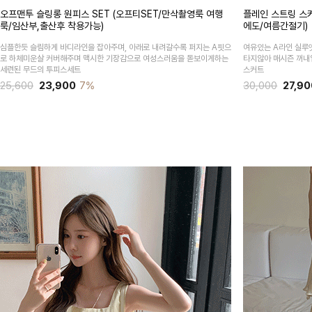
오프맨투 슬링롱 원피스 SET (오프티SET/만삭촬영룩 여행
플레인 스트링 스
룩/임산부,출산후 착용가능)
에도/여름간절기)
심플한듯 슬림하게 바디라인을 잡아주며, 아래로 내려갈수록 퍼지는 A핏으
여유있는 A라인 실루
로 하체미운살 커버해주며 맥시한 기장감으로 여성스러움을 돋보이게하는
타지않아 매시즌 꺼내
세련된 무드의 투피스세트
스커트
25,600
23,900
7%
30,000
27,90