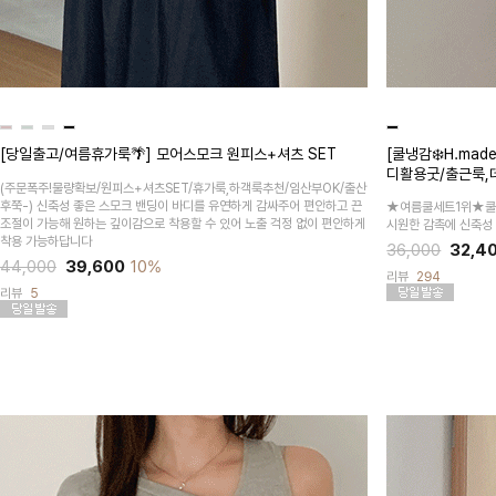
[당일출고/여름휴가룩🌴] 모어스모크 원피스+셔츠 SET
[쿨냉감❄️H.ma
디활용굿/출근룩,
(주문폭주!물량확보/원피스+셔츠SET/휴가룩,하객룩추천/임산부OK/출산
후쭉-)
신축성 좋은 스모크 밴딩이 바디를 유연하게 감싸주어 편안하고 끈
★여름쿨세트1위★쿨
조절이 가능해 원하는 깊이감으로 착용할 수 있어 노출 걱정 없이 편안하게
시원한 감촉에 신축성
착용 가능하답니다
36,000
32,4
44,000
39,600
10%
리뷰
294
리뷰
5