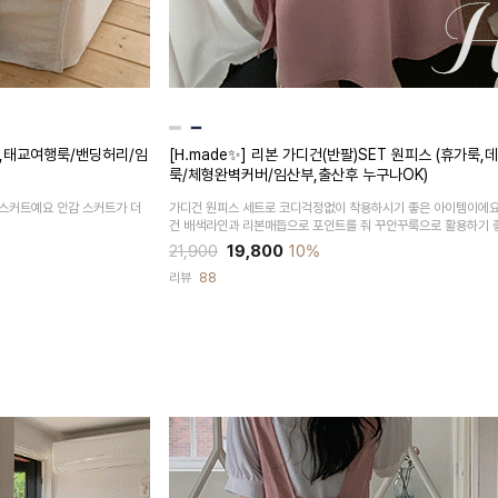
,태교여행룩/밴딩허리/임
[H.made✨] 리본 가디건(반팔)SET 원피스 (휴가룩,
룩/체형완벽커버/임산부,출산후 누구나OK)
스커트예요 안감 스커트가 더
가디건 원피스 세트로 코디걱정없이 착용하시기 좋은 아이템이에요
건 배색라인과 리본매듭으로 포인트를 줘 꾸안꾸룩으로 활용하기 
21,900
19,800
10%
리뷰
88