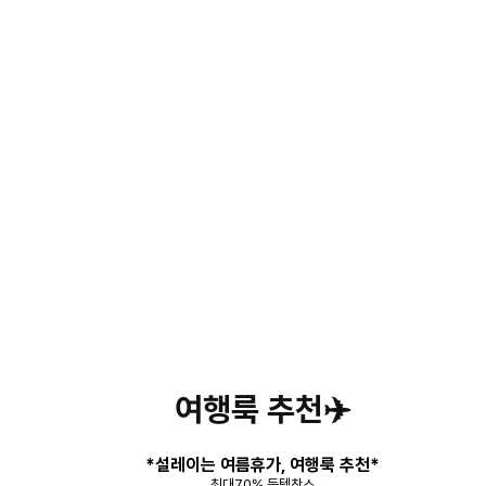
여행룩 추천✈️
*설레이는 여름휴가, 여행룩 추천*
최대70% 득템찬스