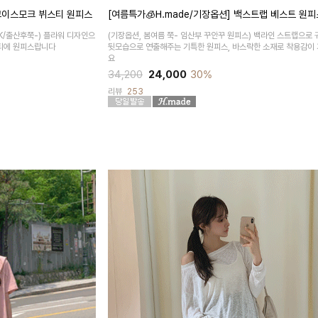
 코이스모크 뷔스티 원피스
[여름특가🧊H.made/기장옵션] 백스트랩 베스트 원피
/출산후쭉-) 플라워 디자인으
(기장옵션, 봄여름 쭉- 임산부 꾸안꾸 원피스)
백라인 스트랩으로 
티에 원피스랍니다
뒷모습으로 연출해주는 기특한 원피스, 바스락한 소재로 착용감이
요
34,200
24,000
30%
리뷰
253