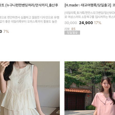
커트 (누구나편한밴딩허리/만삭까지,출산후
[H.made✨태교여행룩/당일출고]
(데일리룩,휴가룩/편한스모크밴딩/임산부OK
로 여성스러워 소장욕구를 업시켜주는 뷔스
엣으로 편안하면서 심플하고 깔끔한 디자인으로 유행
입기 좋은 데일리룩부터 오피스룩까지 활용도 높은
30,000
24,900
17%
리뷰
85
0
7%