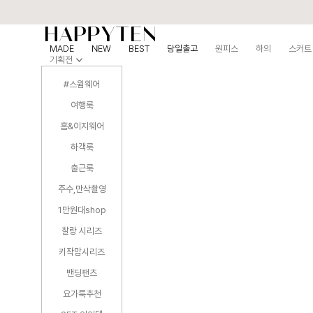
MADE
NEW
BEST
당일출고
원피스
하의
스커트
기획전
#스윔웨어
여행룩
홈&이지웨어
하객룩
출근룩
주수,만삭촬영
1만원대shop
찰랑 시리즈
키작맘시리즈
밴딩팬츠
요가룩추천