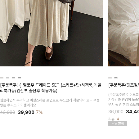
[주문폭주✨] 멜로우 드레이프 SET (스커트+탑/하객룩,데일
[주문폭주/핏조절
리룩가능/임산부,출산후 착용가능)
(주문폭주/레이어드룩
기장감과 안감이 노출
심플하면서 우아하고 여성스러운 포인트로 무드있게 착용되어 코디 걱정
면서 뒷면 허리 스토
없는 투피스 아이템이에요
36,900
34,4
42,900
39,900
7%
리뷰
4