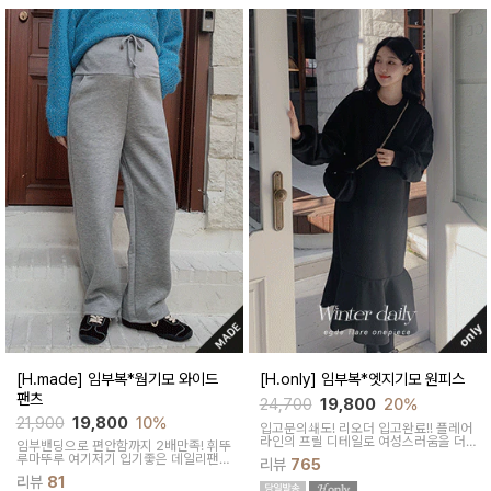
[H.made] 임부복*웜기모 와이드
[H.only] 임부복*엣지기모 원피스
팬츠
24,700
19,800
20%
21,900
19,800
10%
입고문의쇄도! 리오더 입고완료!! 플레어
라인의 프릴 디테일로 여성스러움을 더
임부밴딩으로 편안함까지 2배만족! 휘뚜
해주고기모안감으로 포근하게 입기 좋아
루마뚜루 여기저기 입기좋은 데일리팬
리뷰
765
요
츠! 와이드한핏의 하체군살은 쏘옥 가려
리뷰
81
주고롱하게 나온 기장감으로 더욱 멋스