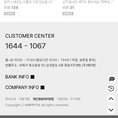
함이 느껴지는 도톰한 기모 안감을 더해
감이 들어간 와이드 팬츠에요. 따뜻하고
포근해 한겨울까지 입기 좋은핀턱 부츠
포근함은 물론이고 깔끔한 스타일로 디
리뷰
134
리뷰
21
컷 슬랙스, 데일리,출근룩 어디에나 찰떡
자인 되어서 어디서 어떻게 입어도 잘 어
코디!
울려요!
CUSTOMER CENTER
1644 - 1067
월~금 10:00 ~ 17:00 (점심시간 12:00 ~ 13:00 / 주말, 공휴일 휴무)
반품주소 : 성북구 동소문로 50 삼성빌딩 4층 종로A직영팀 (주)해피텐
BANK INFO
COMPANY INFO
회사소개
이용약관
개인정보처리방침
이용안내
PC버전
Copyright ⓒ
HAPPY10.
all rights reserved.