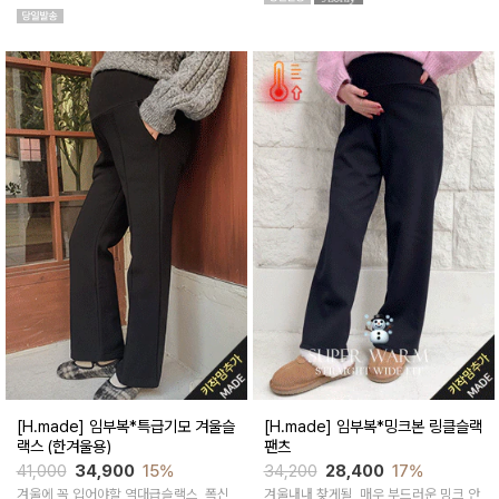
러워요^^!
[H.made] 임부복*특급기모 겨울슬
[H.made] 임부복*밍크본 링클슬랙
랙스 (한겨울용)
팬츠
41,000
34,900
15%
34,200
28,400
17%
겨울에 꼭 입어야할 역대급슬랙스, 폭신
겨울내내 찾게될, 매우 부드러운 밍크 안