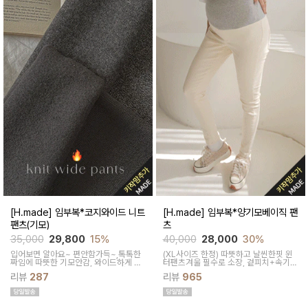
[H.made] 임부복*코지와이드 니트
[H.made] 임부복*양기모베이직 팬
팬츠(기모)
츠
35,000
29,800
15%
40,000
28,000
30%
입어보면 알아요~ 편안함가득~,톡톡한
(XL사이즈 한정) 따뜻하고 날씬한핏 윈
짜임에 따뜻한 기모안감, 와이드하게 드
터팬츠겨울 필수로 소장, 겉피치+속기모
롭되는 핏으로 애매한 느낌 없이 깔끔하
어떤 룩에도 세련되게 매치되는 베이직
리뷰
287
리뷰
965
게입어지는 니트 팬츠
핏