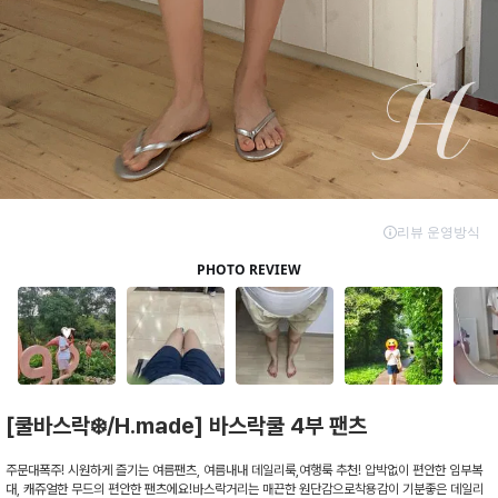
[쿨바스락❄️/H.made] 바스락쿨 4부 팬츠
주문대폭주! 시원하게 즐기는 여름팬츠, 여름내내 데일리룩,여행룩 추천! 압박없이 편안한 임부복
대, 캐쥬얼한 무드의 편안한 팬츠에요!바스락거리는 매끈한 원단감으로착용감이 기분좋은 데일리