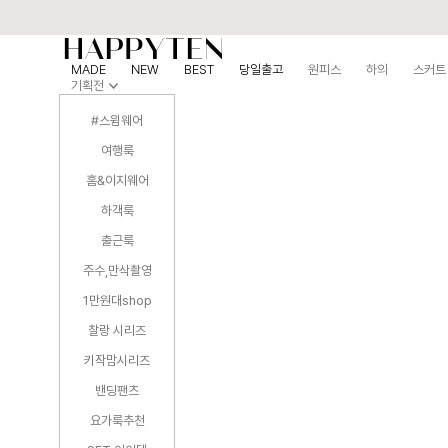
MADE
NEW
BEST
당일출고
원피스
하의
스커트
기획전
#스윔웨어
여행룩
홈&이지웨어
하객룩
출근룩
주수,만삭촬영
1만원대shop
찰랑 시리즈
키작맘시리즈
밴딩팬츠
요가룩추천