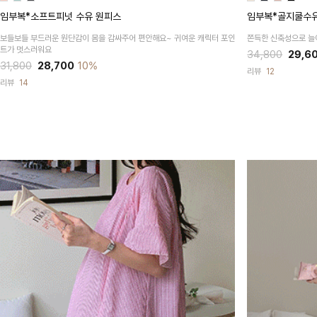
임부복*소프트피넛 수유 원피스
임부복*골지쿨수
보들보들 부드러운 원단감이
몸을 감싸주어 편안해요~
귀여운 캐릭터 포인
쫀득한 신축성으로 
트가 멋스러워요
34,800
29,6
31,800
28,700
10%
리뷰
12
리뷰
14