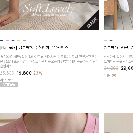
[H.made] 임부복*아주칭찬해 수유원피스
임부복*반오픈미
★2025 NEW컬러 업데이트★ 세상시원 여름홈&수유복! 편안하고 귀여
넉넉하게 떨어지는 품
운 캡소매,프릴라인이 여성스러운 버튼오픈형 단추디테일 수유겸용 데일리
느껴지는 수유원피스
홈원피스
34,800
29,6
25,600
19,800
23%
리뷰
60
리뷰
921