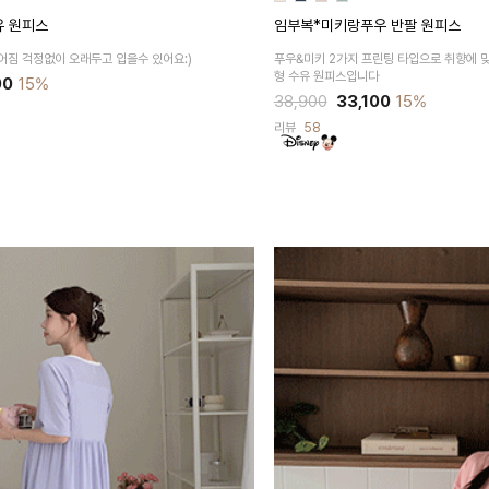
유 원피스
임부복*미키랑푸우 반팔 원피스
늘어짐 걱정없이
오래두고 입을수 있어요:)
푸우&미키 2가지 프린팅 타입으로
취향에 맞
형 수유 원피스입니다
00
15%
38,900
33,100
15%
리뷰
58