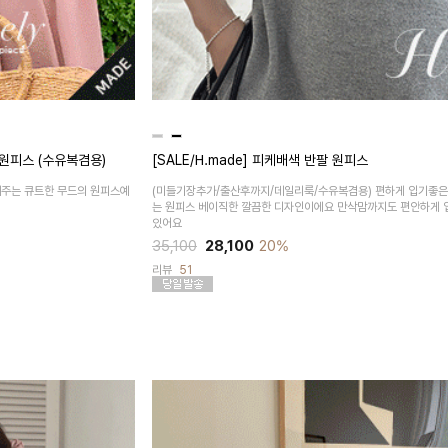
 원피스 (수유복겸용)
[SALE/H.made] 피케배색 반팔 원피스
해주는 큐트한 무드의 원피스예
(미들기장추가/출산후까지/데일리룩/수유복겸용)
편하게 입기좋은
는 원피스 베이직한 깔끔한 디자인이에요 만삭맘까지도 편안하게 
있어요
35,100
28,100
20%
리뷰
51