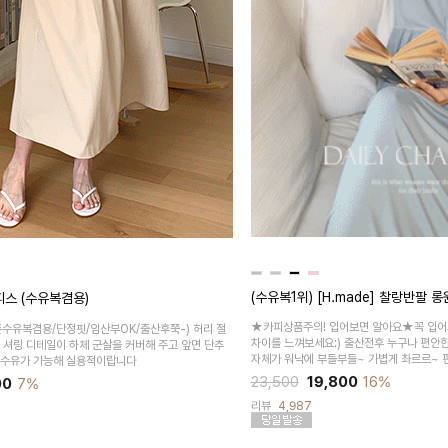
(수유복1위) [H.made] 찰랑반팔 
피스 (수유복겸용)
★카피상품주의! 입어보면 알아요★꼭 입어봐
픈수유복겸용/단정핏/임산부OK/출산후쭉-)
허리 절
차이를 느껴보세요:) 출산전후 누구나 편안한
 셔링 디테일이 하체 군살을 커버해 주고 앞면 단추
자체가 워낙에 부들부들~ 가볍게 촤르르~ 
 수유가 가능해 실용적이랍니다
23,500
19,800
16%
00
7%
리뷰
4,987