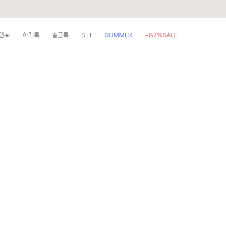
템☀️
하객룩
출근룩
SET
SUMMER
~87%SALE