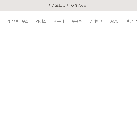
시즌오프 UP TO 87% off
신규회원 전 상품 무료배송
상의/블라우스
레깅스
아우터
수유복
언더웨어
ACC
살안타
카톡 플친 2,000원 할인쿠폰
APP 2,000원 할인쿠폰
첫 구매 5% 감사쿠폰
구매할수록 쌓이는 VIP 멤버십
베스트 리뷰어 최대 1만원쿠폰