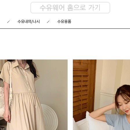
수유내의/나시
수유용품