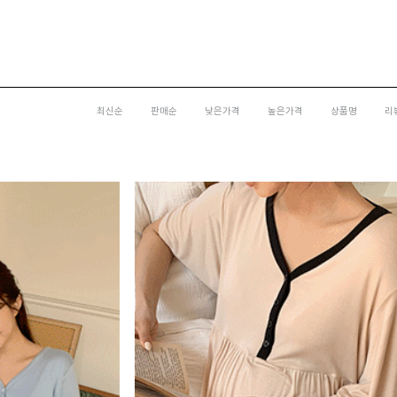
최신순
판매순
낮은가격
높은가격
상품명
리