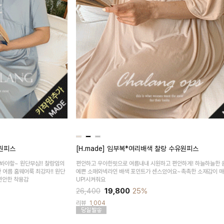
롱원피스
[H.made] 임부복*여리배색 찰랑 수유원피스
야할~ 원단부심!! 찰랑임의
편안하고 우아한핏으로 여름내내 시원하고 편안하게! 하늘하늘한
 여름 홈웨어룩 최강자!! 원단
예쁜 소매와넥라인 배색 포인트가 센스있어요~촉촉한 소재감이 
편안한 착용감
UP!시켜줘요
26,400
19,800
25%
리뷰
1,004