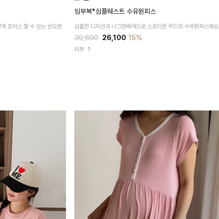
임부복*심플웨스트 수유원피스
게 초이스 할 수 있는
반오픈
심플한 디자인과
나그랑배색으로
스포티한 무드의 수유원피스에요
30,600
26,100
15%
리뷰
1