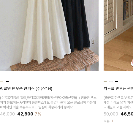
링클앤 반오픈 원피스 (수유겸용)
치즈플 반오픈 원
(수유복겸용/데일리,하객룩/체형커버/임산부OK/출산후쭉-)
링클한 텍스
(출근룩,하객룩/반오
처가 돋보이는 A라인의 롱원피스에요 중앙 버튼의 오픈 클로징이 가능해
개선 아래로 넓게 퍼진
매력적인 외출 수유복으로도 일상에 착용하기에 좋아요
디테일로 외출 시에도
46,000
42,800
7%
50,000
46,5
리뷰
1