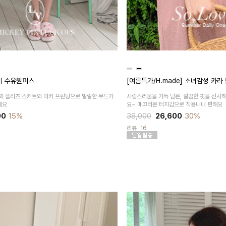
키 수유원피스
[여름특가/H.made] 소녀감성 카라
과
플리츠 스커트와 미키 프린팅으로
발랄한 무드가
사랑스러움을 가득 담은, 깔끔한 핏을 선사
에요
요~ 매끄러운 터치감으로 착용내내 편해요
00
15%
38,000
26,600
30%
리뷰
16