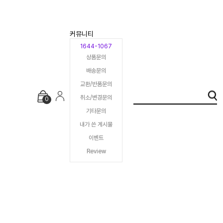
커뮤니티
1644-1067
상품문의
배송문의
교환/반품문의
취소/변경문의
0
기타문의
내가 쓴 게시물
이벤트
Review