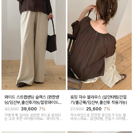
와이드 스트랩밴딩 슬랙스 (편한밴
로밍 자수 블라우스 (살안타템/간절
딩/임산부,출산후가능/찰랑와이드/
기/출근룩/임산부,출산후 착용가능)
출근룩,데일리룩)
42,500
39,600
7%
27,500
25,600
7%
가볍게 툭 입어도 모던한 무드로 완성되
자수라인으로 잔잔한 포인트가 되는 블
는 소장 추천 아이템이에요~ 와이드핏으
라우스예요~ 살안타템, 간절기 아이템으
로 트렌디하게 착용돼요
로 좋아요