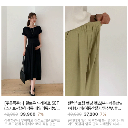
[주문폭주✨] 멜로우 드레이프 SET
핀턱스트링 밴딩 팬츠(부드러운밴딩
(스커트+탑/하객룩,데일리룩가능/임
/체형커버/여름간절기/임산부,출산
산부,출산후 착용가능)
후 착용가능)
42,900
39,900
7%
40,000
37,200
7%
심플하면서 우아하고 여성스러운 포인트
군더더기 없이 담백하게 툭- 떨어지는 와
로 무드있게 착용되어 코디 걱정 없는 투
이드 핏감과
앞쪽 핀턱 디테일로 하체미
피스 아이템이에요
운살 커버해주며 고급스럽고 내추럴한