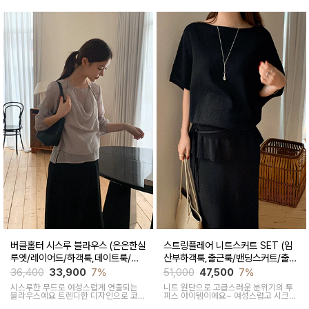
버클홀터 시스루 블라우스 (은은한실
스트링플레어 니트스커트 SET (임
루엣/레이어드/하객룩,데이트룩/임
산부하객룩,출근룩/밴딩스커트/출산
산부부터출산후 착용가능)
후 착용가능)
36,400
33,900
7%
51,000
47,500
7%
시스루한 무드로 여성스럽게 연출되는
니트 원단으로 고급스러운 분위기의 투
블라우스예요 트렌디한 디자인으로 코디
피스 아이템이에요~ 여성스럽고 시크한
활용도가 좋아요
무드로 연출된답니다