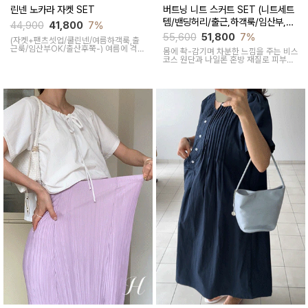
린넨 노카라 자켓 SET
버트닝 니트 스커트 SET (니트세트
템/밴딩허리/출근,하객룩/임산부,출
44,900
41,800
7%
산후 착용가능)
55,600
51,800
7%
(자켓+팬츠셋업/쿨린넨/여름하객룩,출
근룩/임산부OK/출산후쭉-)
여름에 격식
몸에 촥-감기며 차분한 느낌을 주는 비스
있는 자리갈때 코디 걱정없는 활용하기
코스 원단과 나일론 혼방 재질로 피부에
좋은 시원한 린넨자켓 팬츠 투피스 세트
닿는 순간 느껴지는 쿨링감으로 한여름
입니다
에도 불쾌감없이 시원하게 착용가능한
상황구애없이 입기 좋은 세트아이템