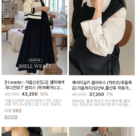
[H.made✨가을신상입고] 쉘위배색
에어리실키 블라우스 (차르르/후들촉
가디건SET 원피스 (하객룩1위/고급
감/가을까지/임산부,출산후 착용가
미/가디건SET/임산부,출산후,누구
능)
48,000
43,200
10%
40,000
37,200
7%
나예쁜핏)
가을신상제작,임산부원피스1위! 고급스
여유있는 품과 촤르르 부드럽게 툭 떨어
러운 가디건+원피스SET구성, 따로따로
지는 핏감으로 여리여리한 바디라인을
활용하기에 좋아 사랑받는 원피스
연출해주는 우아하고 고급스러운 은은한
리뷰
582
광택감이 매력적인 실키 블라우스