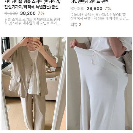
샤이닝버블 링클 스커트 (밴딩허리/
에일린밴딩 와이드 팬츠
간절기까지/하객룩,특별한날/출산후
32,000
29,800
7%
가능)
41,000
38,200
7%
(여름시원슬랙스,통바지/임산부OK/출
산후쭉-)
유행타지 않는 베이직한 핏감
링클 소재로 스커트 자체만으로도 굉장
과 깔끔한 무드의 디자인으로 여기저기
히 멋스러워 내추럴하게 포인트 주기 좋
리뷰
2
매치하기 좋고 얇고 유연한 전체밴딩으
고 적당한 두께감, 계절 구애 받지않고 두
로 배 조임없이 하루종일 편한 착용감으
루두루 착용하기 좋은 스커트
로 출산/전후로 잘입어질 슬랙스입니다