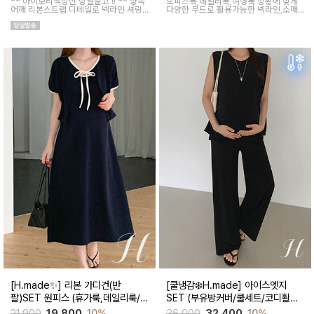
** 아이보리색상만 당일출고 !! **
양쪽
오피스룩,데일리룩,여행룩 상황에 맞게
어깨 리본스트랩 디테일로 넥라인 셔링
다양한 무드로 활용가능한 넥라인,소매
조절이 가능해 무드에 맞게 여성스럽고
라인 은은한 레이스 디테일이 사랑스러
러블리한 아웃핏 연출해주며 앞부분 스
운 만능 블라우스
티치 핀턱디테일로 단정함을 더해준 격
식있는자리,여행룩,모임룩 다양하게 활
용하기 좋은 블라우스
[H.made✨] 리본 가디건(반
[쿨냉감❄️H.made] 아이스엣지
팔)SET 원피스 (휴가룩,데일리룩/체
SET (부유방커버/쿨세트/코디활용
형완벽커버/임산부,출산후 누구나
굿/출근룩,데일리룩)
21,900
19,800
10%
36,000
32,400
10%