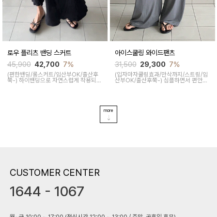
로우 플리츠 밴딩 스커트
아이스쿨링 와이드팬츠
45,900
42,700
7%
31,500
29,300
7%
(편한밴딩/롱스커트/임산부OK/출산후
(입자마자쿨링효과/만삭까지/스트링/임
쭉-)
하이밴딩으로 자연스럽게 착용되어
산부OK/출산후쭉-)
심플하면서 편안해
여름 내내 손이 자주가고 A라인 핏으로
데일리 아이템으로 소장하기 좋은 팬츠
바디라인을 커버해주면서 안감 스커트가
예요~ 매끄러운 텍스쳐로 피부에 닿아도
비침을 방지해줘 센스있는 아이템이에요
편안하답니다
more
CUSTOMER CENTER
1644 - 1067
월~금 10:00 ~ 17:00 (점심시간 12:00 ~ 13:00 / 주말, 공휴일 휴무)