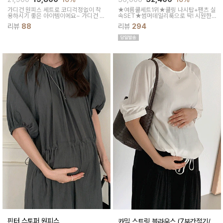
OK)
가디건 원피스 세트로 코디걱정없이 착
★여름쿨세트1위★쿨링 나시탑+팬츠 실
용하시기 좋은 아이템이에요~ 가디건 배
속SET★썸머데일리룩으로 딱! 시원한
색라인과 리본매듭으로 포인트를 줘 꾸
감촉에 신축성 좋고 통기성쿨링원단으로
리뷰
88
리뷰
294
안꾸룩으로 활용하기 좋아요
한여름까지 가뿐하게~!
핀터 스토퍼 원피스
카밀 스트링 블라우스 (7부간절기/