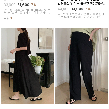
밑단조절/임산부,출산후 착용가능/
33,900
31,600
7%
출근룩,하객룩)
44,000
41,000
7%
(스토퍼핏조절/출근룩,하객룩까지/임산
부OK/출산후쭉-)
바스락한 원단감으로
부드럽게 흐르는 레이온 폴리 혼방 원단
가볍고 쾌적해 여름 데일리룩으로 좋구
으로 장시간 착용해도 가볍고 편안한 착
리뷰
1
요 여유있는 사이즈에 허리 스토퍼로 핏
용감을 선사해주며 유행타지않는 베이직
으로 잡아줘 밸런스 있는 비율을 연출해
한 디자인으로 매년 꺼내입기 좋은 국내
줘 매일 입고싶은 원피스예요
제작으로 퀄리티 높은 블라우스