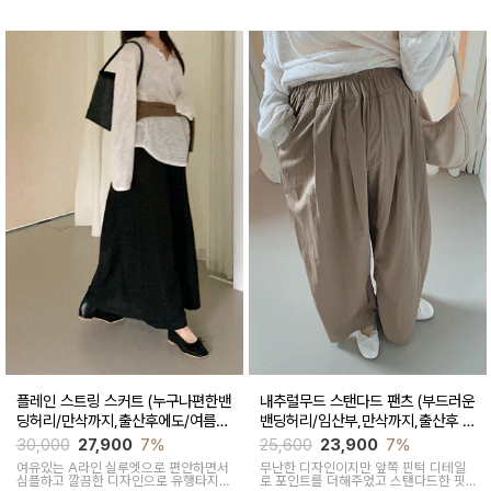
컬러구성으로 하객룩,오피스룩으로 추천
드리는 팬츠
플레인 스트링 스커트 (누구나편한밴
내추럴무드 스탠다드 팬츠 (부드러운
딩허리/만삭까지,출산후에도/여름간
밴딩허리/임산부,만삭까지,출산후 착
절기)
용가능)
30,000
27,900
7%
25,600
23,900
7%
여유있는 A라인 실루엣으로 편안하면서
무난한 디자인이지만 앞쪽 핀턱 디테일
심플하고 깔끔한 디자인으로 유행타지않
로 포인트를 더해주었고 스탠다드한 핏