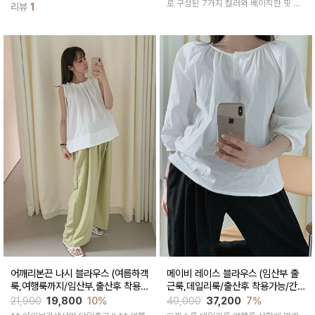
착용되면서 브이넥라인 포인트로 여성스
로 구성된 7가지 컬러와 베이직한 핏 심
리뷰
1
러운 포인트가 되어 출근룩 데일리룩으
플한 디자인으로 매치하기 쉽고 매년 꺼
로 다양하게 활용되는 블라우스예요
내입기 좋고 데일리로 활용할 수 있는 니
트
어깨리본끈 나시 블라우스 (여름하객
메이비 레이스 블라우스 (임산부 출
룩,여행룩까지/임산부,출산후 착용가
근룩,데일리룩/출산후 착용가능/간
능)
절기까지)
21,900
19,800
10%
40,000
37,200
7%