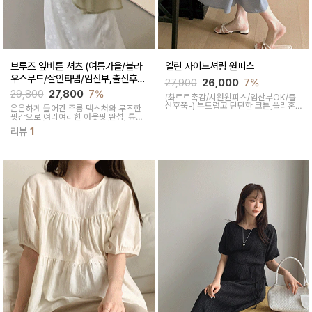
브루즈 옆버튼 셔츠 (여름가을/블라
엘린 사이드셔링 원피스
우스무드/살안타템/임산부,출산후가
27,900
26,000
7%
능)
29,800
27,800
7%
(촤르르촉감/시원원피스/임산부OK/출
산후쭉-)
부드럽고 탄탄한 코튼,폴리혼
은은하게 들어간 주름 텍스처와 루즈한
방 소재로 촤르르 기분좋게 몸에 감겨 장
핏감으로 여리여리한 아웃핏 완성, 통기
시간 착용해도 불쾌감이 거의 없어 손이
성 좋은 원단으로 여름부터 가을까지 입
자주 갈 원피스입니다
리뷰
1
기 좋은 셔츠겸 블라우스