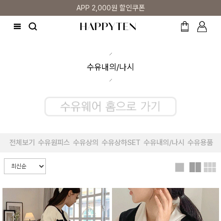
APP 2,000원 할인쿠폰
수유내의/나시
전체보기
수유원피스
수유상의
수유상하SET
수유내의/나시
수유용품