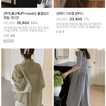
[하객,출근룩💕H.made] 물결오브
선데이 스트랩 원피스
프릴 가디건
35,900
33,400
7%
30,000
25,800
14%
(핏조절/출산후에도/출근룩,휴가룩까지/
임산부OK)
넥라인 셔링으로 볼륨감을
(하객룩,출근룩/자켓느낌가디건/신축성
살려주면서 와이드하게 떨어져 밸런스있
↑/출산후쭉-)
잔잔한 주름과 프릴 디테
리뷰
1
는 핏을 완성해주는 원피스예요 심플한
일이 사랑스러운 반팔 가디건이에요 퍼
디자인으로 호불호가 없고 스트랩활용으
리뷰
24
프소매와 페이크 버튼이 은근한 포인트
로 다양한 무드를 연출해줘 가볍게 입기
가 되어줘요 가볍게 걸쳐도 로맨틱한 분
좋아요
위기가 자연스럽게 연출돼요