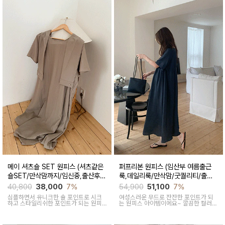
메이 셔츠숄 SET 원피스 (셔츠같은
퍼프리본 원피스 (임산부 여름출근
숄SET/만삭맘까지/임신중,출산후
룩,데일리룩/만삭맘/굿퀄리티/출산
착용가능)
후 착용가능)
40,800
38,000
7%
54,900
51,100
7%
심플하면서 유니크한 숄 포인트로 시크
여성스러운 무드로 잔잔한 포인트가 되
하고 스타일리쉬한 포인트가 되는 원피
는 원피스 아이템이에요~ 깔끔한 컬러로
스 세트 아이템이에요
부담없이 착용하기 좋아요