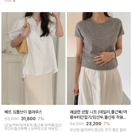
리뷰
5
연스러운 핏으로 떨어지고 원단감도 가
해주며 여유있는 품과 기장감으로 출산/
볍고 시원해 착용 내내 만족스러운 여름
전후로 체형구애없이 입어지는 오버핏셔
스커트
츠입니다
베르 심플브이 블라우스
래글런 반팔 니트 (데일리,출근룩/여
름부터간절기/임산부,출산후 착용가
33,900
31,600
7%
능)
24,900
23,200
7%
(군살커버/뒷셔링핏/출근룩,하객룩/임산
부OK/출산후쭉-)
오버핏으로 여유있게
무난한 컬러부터 포인트 주기 좋은 컬러