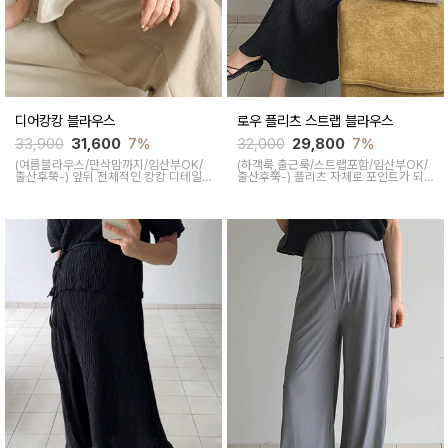
디어캉캉 블라우스
로우 플리츠 스트랩 블라우스
33,900
31,600
7%
32,000
29,800
7%
(여름블라우스/만삭맘까지/임산부OK/
(하객룩,출근룩/스트랩포함/임산부OK/
출산후쭉-)
앞뒤 전체적인 캉캉 디테일
출산후쭉-)
플리츠 자체로 포인트가 되
로 사랑스러운 무드가 가득한 원단 자체
어 고급스러운 블라우스예요~ 매끄럽고
의 은은한 광택감이 고급스러운 블라우
시원한 원단감으로 기분좋은 착용감을
스입니다
줘 여름 꾸안꾸 아이템으로 좋아요