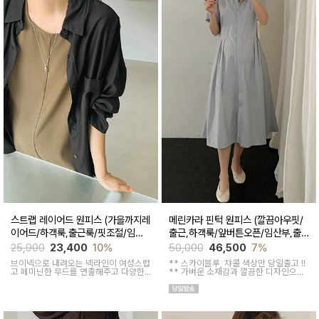
스트랩 레이어드 원피스 (가을까지레
메린카라 핀턱 원피스 (깔끔아우핏/
이어드/하객룩,출근룩/핏조절/임산
출근,하객룩/앞버튼오픈/임산부,출
부,출산후 착용가능)
산후 착용가능)
25,900
23,400
10%
50,000
46,500
7%
브이넥으로 내려오는 넥라인이 여성스럽
** 스카이블루, 챠콜 색상만 당일출고 !!
고 페미닌한 무드를 연출해주고 다양한
**
가벼운 소재감과 깔끔한 디자인으로
상의와 레이어드가능한 활용도 높은 만
소장하기 좋은 꾸안꾸 아이템이에요, 앞
능 코디 아이템
버튼 오픈되어 외출수유복으로도 추천해
요