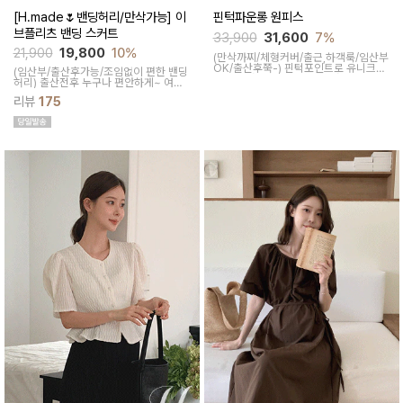
[H.made🌷밴딩허리/만삭가능] 이
핀턱파운롱 원피스
브플리츠 밴딩 스커트
33,900
31,600
7%
21,900
19,800
10%
(만삭까찌/체형커버/출근,하객룩/임산부
OK/출산후쭉-)
핀턱포인트로 유니크하
(임산부/출산후가능/조임없이 편한 밴딩
면서 여성스럽게 연출되는 원피스예요
허리)
출산전후 누구나 편안하게~ 여성
가볍고 시원해 여름 코디 아이템으로 좋
스러운 라인, 피부에 닿는 촉감이 부드러
고 깔끔한 컬러감이 더해져 더욱 퀄리티
리뷰
175
운 플리츠 스커트
있는 원피스