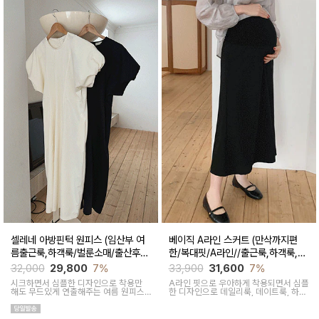
셀레네 아방핀턱 원피스 (임산부 여
베이직 A라인 스커트 (만삭까지편
름출근룩,하객룩/벌룬소매/출산후
한/복대핏/A라인//출근룩,하객룩,격
착용가능)
식룩)
32,000
29,800
7%
33,900
31,600
7%
시크하면서 심플한 디자인으로 착용만
A라인 핏으로 우아하게 착용되면서 심플
해도 무드있게 연출해주는 여름 원피스
한 디자인으로 데일리룩, 데이트룩, 하객
아이템이에요
룩으로 활용하기 좋은 아이템이에요