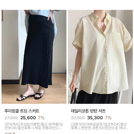
아 매시즌 꺼내입기 좋은 데일리룩부터
으로 취향타지않아 꺼내입기 좋은 여름
오피스룩까지 활용도 높은 스커트
교복바지로 추천드리는 팬츠
루미링클 트임 스커트
데일리코튼 탄탄 셔츠
27,500
25,600
7%
37,900
35,300
7%
(만삭까지/조임없이편한/출근,하객룩/임
(코튼100/여유로운핏/임산부OK/출산
산부OK/출산후쭉-)
세로 주름라인으로
후쭉-)
탄탄한 코튼100원단으로 하나만
슬림해보이면서 A라인으로 끼임없어 자
툭 입어도 스타일리쉬한 아웃핏을 연출