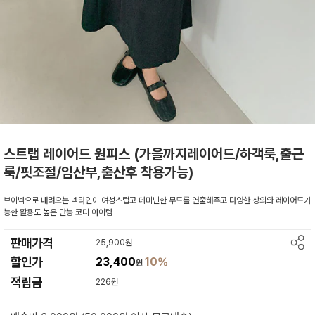
스트랩 레이어드 원피스 (가을까지레이어드/하객룩,출근
룩/핏조절/임산부,출산후 착용가능)
브이넥으로 내려오는 넥라인이 여성스럽고 페미닌한 무드를 연출해주고 다양한 상의와 레이어드가
능한 활용도 높은 만능 코디 아이템
판매가격
25,900원
할인가
23,400
10%
원
적립금
226원