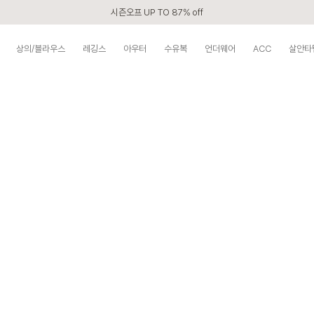
시즌오프 UP TO 87% off
신규회원 전 상품 무료배송
상의/블라우스
레깅스
아우터
수유복
언더웨어
ACC
살안타
카톡 플친 2,000원 할인쿠폰
APP 2,000원 할인쿠폰
첫 구매 5% 감사쿠폰
구매할수록 쌓이는 VIP 멤버십
베스트 리뷰어 최대 1만원쿠폰