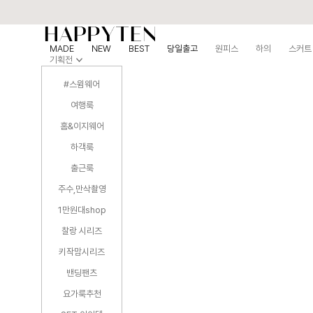
MADE
NEW
BEST
당일출고
원피스
하의
스커트
기획전
#스윔웨어
여행룩
홈&이지웨어
하객룩
출근룩
주수,만삭촬영
1만원대shop
찰랑 시리즈
키작맘시리즈
밴딩팬츠
요가룩추천