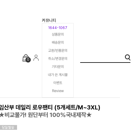
커뮤니티
1644-1067
상품문의
배송문의
교환/반품문의
취소/변경문의
0
기타문의
내가 쓴 게시물
이벤트
Review
임산부 데일리 로우팬티 (5개세트/M~3XL)
★비교불가! 원단부터 100%국내제작★