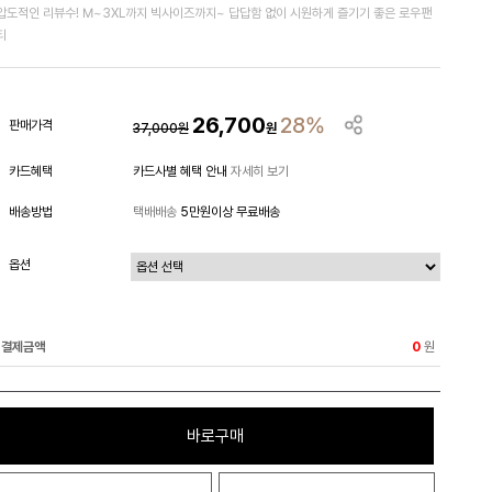
압도적인 리뷰수! M~3XL까지 빅사이즈까지~ 답답함 없이 시원하게 즐기기 좋은 로우팬
티
26,700
28%
판매가격
37,000
원
원
카드혜택
카드사별 혜택 안내
자세히 보기
배송방법
택배배송
5만원이상 무료배송
옵션
결제금액
원
0
바로구매