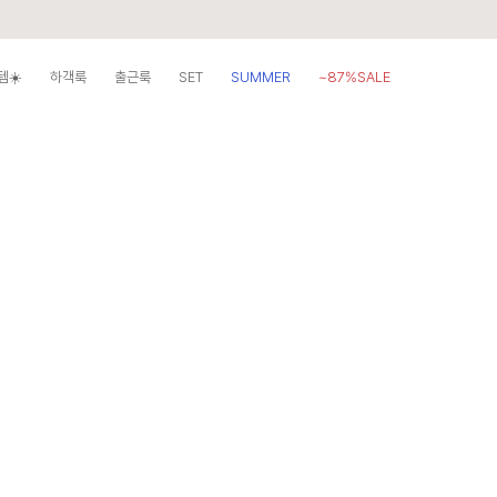
템☀️
하객룩
출근룩
SET
SUMMER
~87%SALE