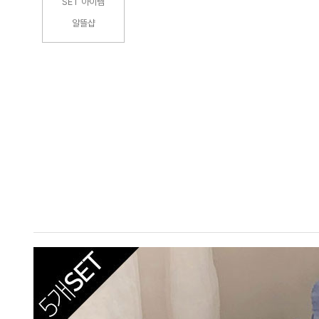
SET 아이템
알뜰샵