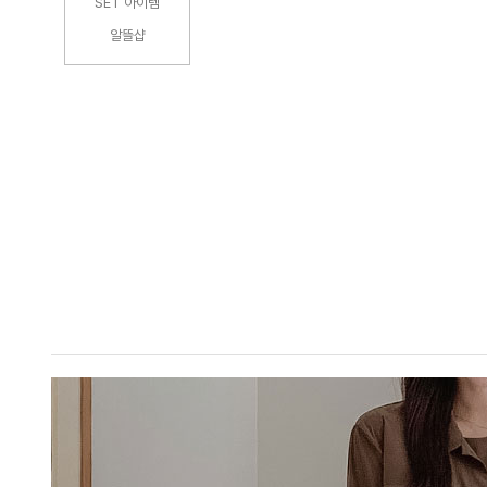
SET 아이템
알뜰샵