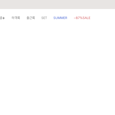
템☀️
하객룩
출근룩
SET
SUMMER
~87%SALE