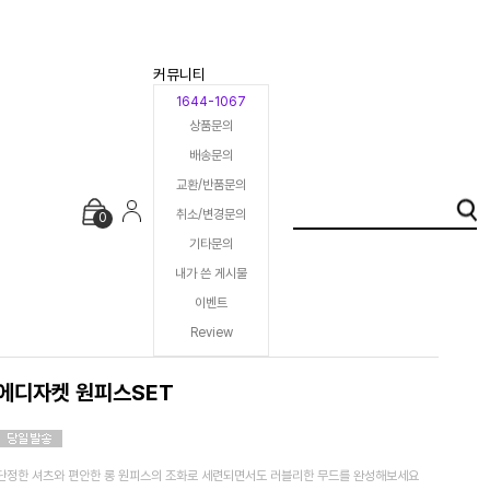
커뮤니티
1644-1067
상품문의
배송문의
교환/반품문의
취소/변경문의
0
기타문의
내가 쓴 게시물
이벤트
Review
에디자켓 원피스SET
단정한 셔츠와 편안한 롱 원피스의 조화로 세련되면서도 러블리한 무드를 완성해보세요