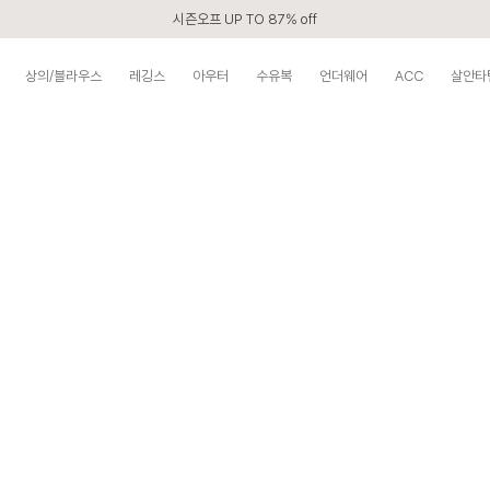
시즌오프 UP TO 87% off
신규회원 전 상품 무료배송
상의/블라우스
레깅스
아우터
수유복
언더웨어
ACC
살안타
APP 2,000원 할인쿠폰
베스트 리뷰어 최대 1만원쿠폰
구매할수록 쌓이는 VIP 멤버십