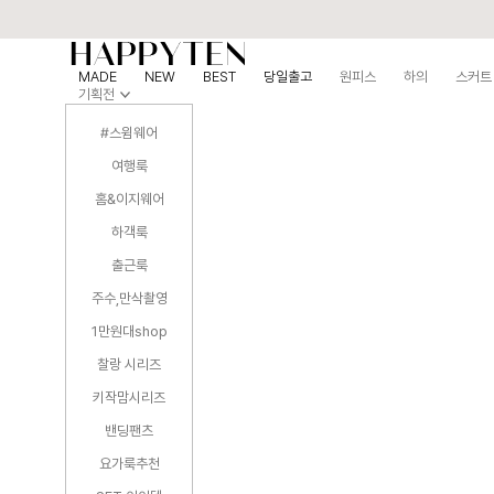
MADE
NEW
BEST
당일출고
원피스
하의
스커트
기획전
#스윔웨어
여행룩
홈&이지웨어
하객룩
출근룩
주수,만삭촬영
1만원대shop
찰랑 시리즈
키작맘시리즈
밴딩팬츠
요가룩추천