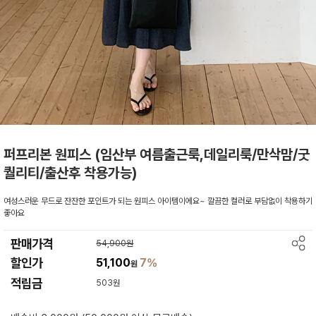
퍼프리본 원피스 (임산부 여름출근룩,데일리룩/만삭맘/굿
퀄리티/출산후 착용가능)
여성스러운 무드로 잔잔한 포인트가 되는 원피스 아이템이에요~ 깔끔한 컬러로 부담없이 착용하기
좋아요
판매가격
54,900원
할인가
51,100
7%
원
적립금
503원