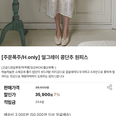
[주문폭주/H.only] 얼그레이 콩단추 원피스
(고급스런실루엣/하객룩/임산부OK/출산후쭉-)
하늘하늘한 소재감과 폴리 원단의 부드러운 터치감으로 걸을때마다 우아하고 A라인으로 롱하게 떨
어지는 핏감으로 체형커버까지 도와주는 원피스랍니다
판매가격
38,600원
할인가
35,900
7%
원
적립금
354원
배송비 3,000원 (50,000원 이상 무료배송)