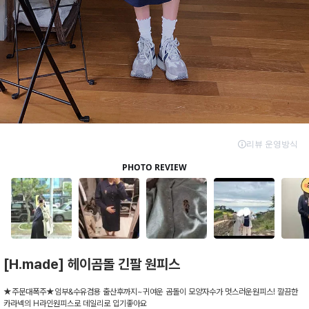
[H.made] 헤이곰돌 긴팔 원피스
★주문대폭주★임부&수유겸용 출산후까지~귀여운 곰돌이 모양자수가 멋스러운원피스! 깔끔한
카라넥의 H라인원피스로 데일리로 입기좋아요