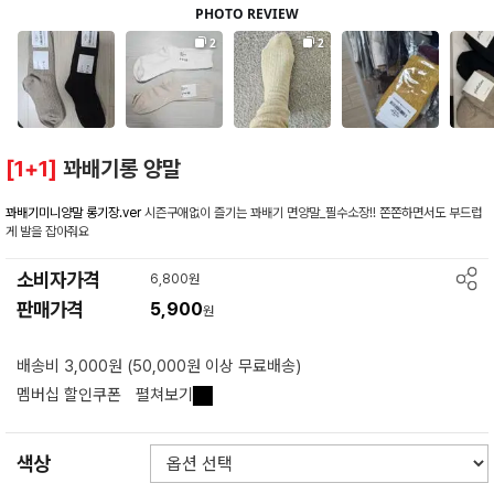
[1+1]
꽈배기롱 양말
꽈배기미니양말 롱기장.ver
시즌구애없이 즐기는 꽈배기 면양말_필수소장!! 쫀쫀하면서도 부드럽
게 발을 잡아줘요
소비자가격
6,800원
판매가격
5,900
원
배송비 3,000원 (50,000원 이상 무료배송)
멤버십 할인쿠폰
펼쳐보기
색상