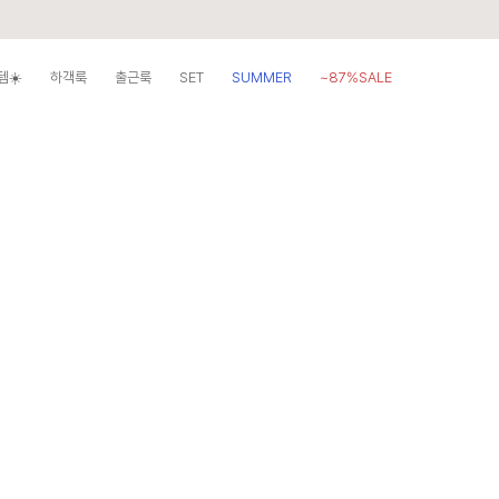
템☀️
하객룩
출근룩
SET
SUMMER
~87%SALE