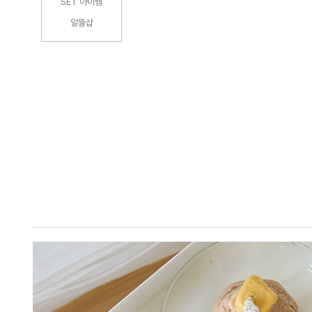
SET 아이템
알뜰샵