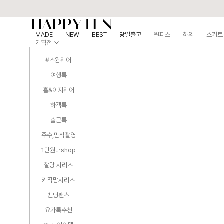
MADE
NEW
BEST
당일출고
원피스
하의
스커트
기획전
#스윔웨어
여행룩
홈&이지웨어
하객룩
출근룩
주수,만삭촬영
1만원대shop
찰랑 시리즈
키작맘시리즈
밴딩팬츠
요가룩추천