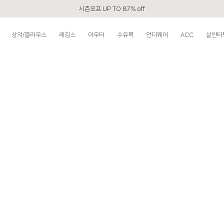
시즌오프 UP TO 87% off
신규회원 전 상품 무료배송
상의/블라우스
레깅스
아우터
수유복
언더웨어
ACC
살안타
APP 2,000원 할인쿠폰
베스트 리뷰어 최대 1만원쿠폰
구매할수록 쌓이는 VIP 멤버십