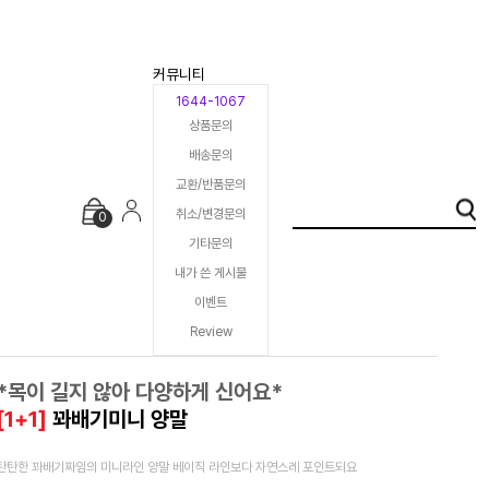
커뮤니티
1644-1067
상품문의
배송문의
교환/반품문의
취소/변경문의
0
기타문의
내가 쓴 게시물
이벤트
Review
*목이 길지 않아 다양하게 신어요*
[1+1]
꽈배기미니 양말
탄탄한 꽈배기짜임의 미니라인 양말 베이직 라인보다 자연스레 포인트되요