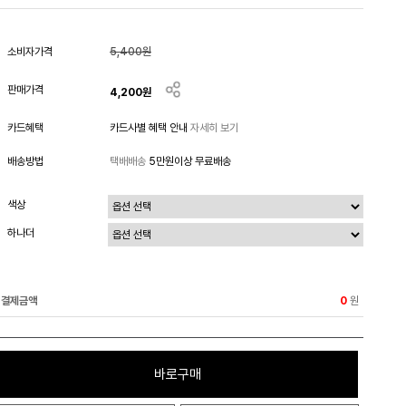
소비자가격
5,400원
판매가격
4,200
원
카드혜택
카드사별 혜택 안내
자세히 보기
배송방법
택배배송
5만원이상 무료배송
색상
하나더
결제금액
원
0
바로구매