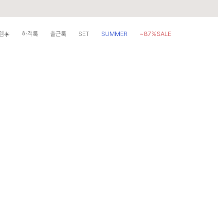
템☀️
하객룩
출근룩
SET
SUMMER
~87%SALE