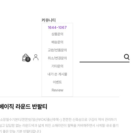
커뮤니티
1644-1067
상품문의
배송문의
교환/반품문의
취소/변경문의
0
기타문의
내가 쓴 게시물
이벤트
Review
베이직 라운드 반팔티
(소장필수기본티/쫀쫀핏/임산부OK/출산후쭉-) 쫀쫀한 신축성으로 구김이 적어 관리하기
쉽고 답답함 없는 라운드넥과 넓게 퍼진 소매라인이 팔뚝을 커버해주면서 사계절 내내 즐기
기 좋은 만능 기본 반팔티랍니다