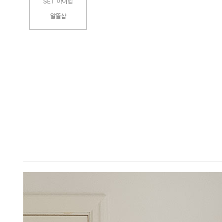
SET 아이템
알뜰샵