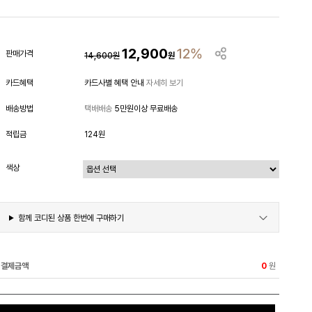
12,900
12%
판매가격
14,600
원
원
카드혜택
카드사별 혜택 안내
자세히 보기
배송방법
택배배송
5만원이상 무료배송
적립금
124원
색상
함께 코디된 상품 한번에 구매하기
결제금액
원
0