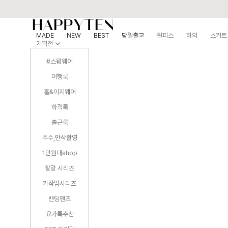
MADE
NEW
BEST
당일출고
원피스
하의
스커트
기획전
#스윔웨어
여행룩
홈&이지웨어
하객룩
출근룩
주수,만삭촬영
1만원대shop
찰랑 시리즈
키작맘시리즈
밴딩팬츠
요가룩추천