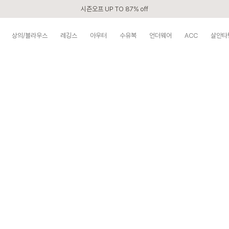
시즌오프 UP TO 87% off
신규회원 전 상품 무료배송
상의/블라우스
레깅스
아우터
수유복
언더웨어
ACC
살안타
APP 2,000원 할인쿠폰
베스트 리뷰어 최대 1만원쿠폰
구매할수록 쌓이는 VIP 멤버십