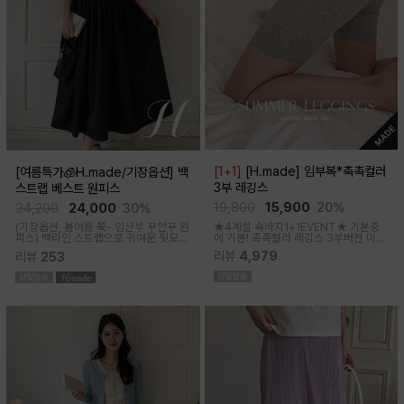
[1+1]
[H.made] 임부복*촉촉컬러
[여름특가🧊H.made/기장옵션] 백
3부 레깅스
스트랩 베스트 원피스
19,800
15,900
20%
34,200
24,000
30%
★4계절 속바지1+1EVENT★ 기본중
(기장옵션, 봄여름 쭉- 임산부 꾸안꾸 원
에 기본! 촉촉컬러 레깅스 3부버전 미니
피스)
백라인 스트랩으로 귀여운 뒷모습
원피스나 스커트안에 쏙~사계절 내내
으로 연출해주는 기특한 원피스, 바스락
리뷰
4,979
리뷰
253
필수템인 3부 속바지쫀쫀한 신축성으로
한 소재로 착용감이 가벼워요
편안해요