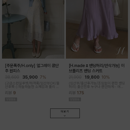
[주문폭주/H.only] 얼그레이 콩단
[H.made🌷밴딩허리/만삭가능] 이
추 원피스
브플리츠 밴딩 스커트
38,600
35,900
7%
21,900
19,800
10%
(고급스런실루엣/하객룩/임산부OK/출
(임산부/출산후가능/조임없이 편한 밴딩
산후쭉-)
하늘하늘한 소재감과 폴리 원
허리)
출산전후 누구나 편안하게~ 여성
단의 부드러운 터치감으로 걸을때마다
스러운 라인, 피부에 닿는 촉감이 부드러
리뷰
9
리뷰
175
우아하고 A라인으로 롱하게 떨어지는
운 플리츠 스커트
핏감으로 체형커버까지 도와주는 원피
스랍니다
더보기