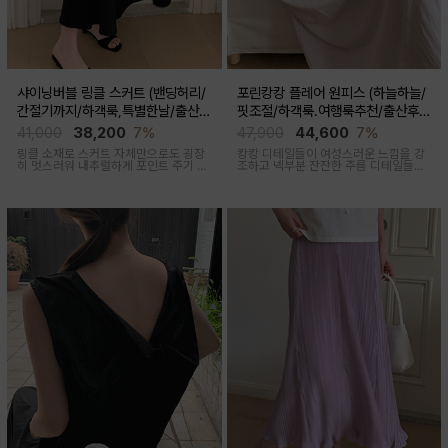
샤이닝버블 링클 스커트 (밴딩허리/
포린캉캉 플레어 원피스 (하늘하늘/
간절기까지/하객룩,특별한날/출산후
핏조절/하객룩.여행룩추천/출산후
가능)
착용가능)
41,000
38,200
7%
47,900
44,600
7%
링클 소재로 스커트 자체만으로도 굉장
캉캉 디테일들이 여성스러운 느낌을 강
히 멋스러워 내추럴하게 포인트 주기 좋
조하고 넥부분 잔잔한 주름 디테일들로
고 적당한 두께감, 계절 구애 받지않고
우아함 한스푼 더했어요, 걸을때마다 살
두루두루 착용하기 좋은 스커트
랑살랑 쾌적한 착용감을 선사하는 원