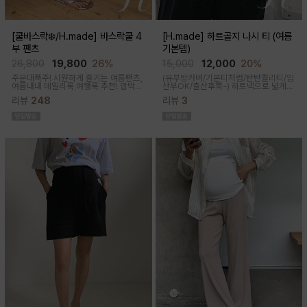
[쿨바스락❄️/H.made] 바스락쿨 4
[H.made] 하트골지 나시 티 (여름
부 팬츠
기본템)
26,800
19,800
26%
15,000
12,000
20%
주문대폭주! 시원하게 즐기는 여름팬츠,
(유부방커버/기본티처럼/탄탄퀄리티/임
여름내내 데일리룩,여행룩 추천! 압박없
산부OK/출산후쭉-)
하트넥으로 넓게
이 편안한 임부복대, 캐쥬얼한 무드의 편
파져 은은한 쇄골 노출이 여성스러운 실
리뷰
248
리뷰
3
안한 팬츠에요!바스락거리는 매끈한 원
루엣이 되고 넓은 암홀로 끼임이나 답답
단감으로착용감이 기분좋은 데일리 아
함 없이 편하게 입어진답니다
이템이에요!