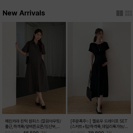
New Arrivals
메린카라 핀턱 원피스 (깔끔아우핏/
[주문폭주✨] 멜로우 드레이프 SET
출근,하객룩/앞버튼오픈/임산부,출
(스커트+탑/하객룩,데일리룩가능/
산후 착용가능)
임산부,출산후 착용가능)