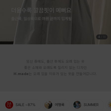
여름은 귀엽게 입는 계절
체형커버까지 완벽한 점프수트
5
/
16
임신 중에도, 출산 후에도 오래 입는 옷
좋은 소재와 오래도록 질리지 않는 디자인
H.made
는 오래 입을 이유가 있는 옷을 만들어갑니다.
SALE ~87%
여행룩
SUMMER