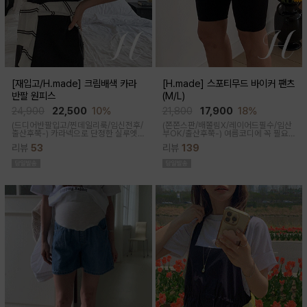
[재입고/H.made] 크림배색 카라
[H.made] 스포티무드 바이커 팬츠
반팔 원피스
(M/L)
24,900
22,500
10%
21,800
17,900
18%
(드디어반팔입고/찐데일리룩/임신전후/
(쫀쫀스판/배쫄림X/레이어드필수/임산
출산후쭉-)
카라넥으로 단정한 실루엣
부OK/출산후쭉-)
여름코디에 꼭 필요
과 배색 디테일이 들어가면서 전체적으
한 핫아이템, 스포티한 무드의 바이커팬
리뷰
53
리뷰
139
로 여유있는 핏감과 미운 군살을 가려주
츠!쫀쫀한 다리라인과 배부분은 부드럽
고 일자로 툭 떨어지는 핏으로 깔끔한 핏
고 쫀쫀한 소재에요
연출된답니다