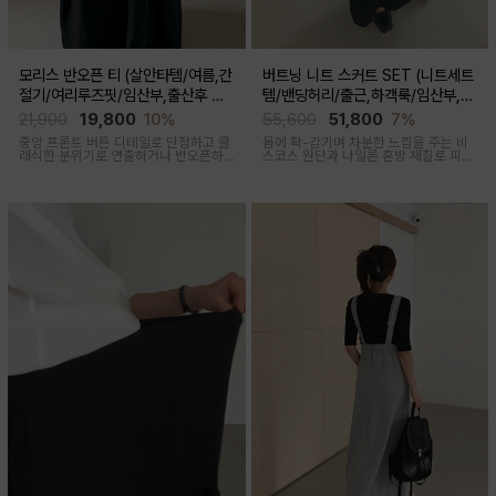
모리스 반오픈 티 (살안타템/여름,간
버트닝 니트 스커트 SET (니트세트
절기/여리루즈핏/임산부,출산후 착
템/밴딩허리/출근,하객룩/임산부,출
용가능)
산후 착용가능)
21,900
19,800
10%
55,600
51,800
7%
중앙 프론트 버튼 디테일로 단정하고 클
몸에 촥-감기며 차분한 느낌을 주는 비
래식한 분위기로 연출하거나 반오픈하
스코스 원단과 나일론 혼방 재질로 피부
여 시원한 넥라인 연출하여 쿨한 무드로
에 닿는 순간 느껴지는 쿨링감으로 한여
여러가지 스타일링 가능한 만능 긴팔 티
름에도 불쾌감없이 시원하게 착용가능
셔츠
한 상황구애없이 입기 좋은 세트아이템