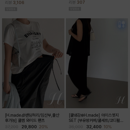
리뷰
307
리뷰
3,106
스러움이 물씬 느껴지고 맥시한 기장감
성이 뛰어나 쾌적한 착용감으로 여름시
으로 우아한 실루엣이 연출된답니다
즌내내 시원하게 입기좋은 쿨부츠컷
[H.made🧊밴딩허리/임산부,출산
[쿨냉감❄️H.made] 아이스엣지
후가능] 쿨썸 와이드 팬츠
SET (부유방커버/쿨세트/코디활용
굿/출근룩,데일리룩)
37,200
29,800
20%
36,000
32,400
10%