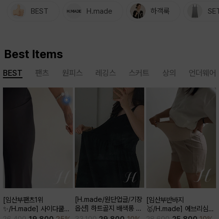
BEST
H.made
하객룩
SE
Best Items
BEST
팬츠
원피스
레깅스
스커트
상의
언더웨어
[H.made/원단업글/기장
[임산부팬츠1위
[임산부반바지
옵션] 하트골지 배색롱 원
✨/H.made] 사이다쿨링
🥇/H.made] 에브리심플
피스
부츠컷 팬츠 (키작/보통/키
3부 팬츠
33,100
29,800
10%