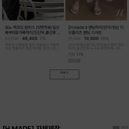
모노 백꼬임 원피스 (양면착용/일상
[H.made🌷밴딩허리/만삭가능] 이
룩부터휴가룩까지/임산부,출산후 가
브플리츠 밴딩 스커트
능)
52,000
48,400
7%
21,900
19,800
10%
백꼬임 디테일로 앞뒤 구분없이 기분에
(임산부/출산후가능/조임없이 편한 밴딩
따라 연출하기 좋은아이템, 원피스로도,
허리)
출산전후 누구나 편안하게~ 여성
팬츠와 레이어드해 블라우스로도 다양
스러운 라인, 피부에 닿는 촉감이 부드러
리뷰
175
한 무드로입어지며 구김과 늘어짐없는
운 플리츠 스커트
나일론 혼방으로 여름 휘뚜루마뚜루 원
피스
더보기
[H.MADE] 자체제작