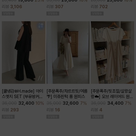
26,400
19,800
25%
28,600
25,800
10%
큰)
리뷰
307
리뷰
3,106
리뷰
702
[주문폭주/차르르핏/여름
[쿨냉감❄️H.made] 아이
[주문폭주/핏조절/살랑살
🌴] 미쥬핀턱 롱 원피스
스엣지 SET (부유방커버/
랑☁️] 오브 레이어드 원피
쿨세트/코디활용굿/출근
스
35,000
32,600
7%
36,000
32,400
10%
36,900
34,400
7%
룩,데일리룩)
리뷰
16
리뷰
293
리뷰
4