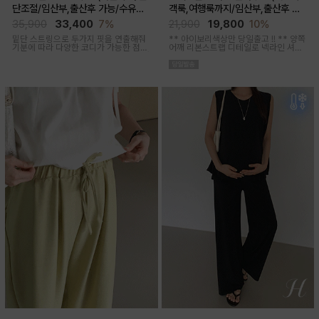
단조절/임산부,출산후 가능/수유복
객룩,여행룩까지/임산부,출산후 착
겸용)
용가능)
35,900
33,400
7%
21,900
19,800
10%
밑단 스트링으로 두가지 핏을 연출해줘
** 아이보리색상만 당일출고 !! **
양쪽
기분에 따라 다양한 코디가 가능한 점프
어깨 리본스트랩 디테일로 넥라인 셔링
수트에요, 단독 입거나 이너 매치해서 가
조절이 가능해 무드에 맞게 여성스럽고
을까지 스타일링
러블리한 아웃핏 연출해주며 앞부분 스
티치 핀턱디테일로 단정함을 더해준 격
식있는자리,여행룩,모임룩 다양하게 활
용하기 좋은 블라우스