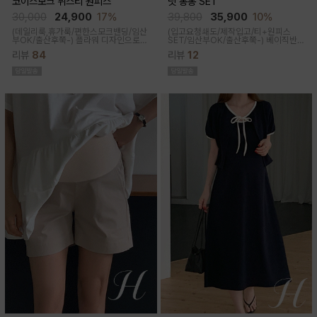
코이스모크 뷔스티 원피스
닛 봉봉 SET
30,000
24,900
17%
39,800
35,900
10%
(데일리룩,휴가룩/편한스모크밴딩/임산
(입고요청쇄도/제작입고/티+원피스
부OK/출산후쭉-) 플라워 디자인으로
SET/임산부OK/출산후쭉-)
베이직반팔
여성스러워 소장욕구를 업시켜주는 뷔
과 나시 원피스 세트 구성으로 가성비세
리뷰
84
리뷰
12
스티에 원피스랍니다
트로 탄탄한 코튼원단으로 부드럽고 내
구성이 좋음