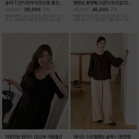
숄SET/만삭맘까지/임신중,출산후
별한날,촬영룩/고급미/핏조절/임산
착용가능)
부,출산후 착용가능)
40,800
38,000
7%
48,900
45,500
7%
심플하면서 유니크한 숄 포인트로 시크
터틀넥으로 트렌디한 포인트와 여성스
하고 스타일리쉬한 포인트가 되는 원피
러운 분위기가 물씬한 여름 원피스예요
스 세트 아이템이에요
심플하지만 착용만 해도 우아한 무드가
느껴진답니다
퍼프리본 원피스 (임산부 여름출근
와이드 스트랩밴딩 슬랙스 (편한밴