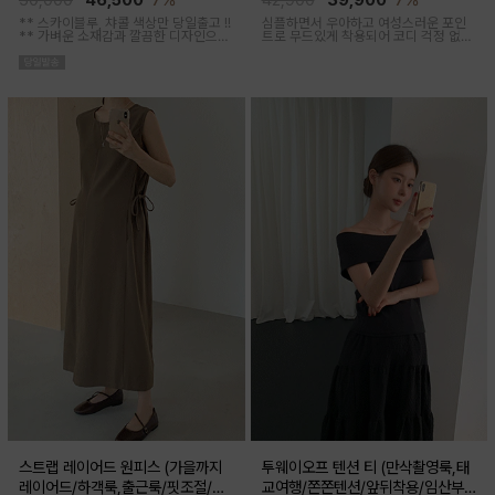
50,000
46,500
7%
42,900
39,900
7%
** 스카이블루, 챠콜 색상만 당일출고 !!
심플하면서 우아하고 여성스러운 포인
**
가벼운 소재감과 깔끔한 디자인으로
트로 무드있게 착용되어 코디 걱정 없는
소장하기 좋은 꾸안꾸 아이템이에요, 앞
투피스 아이템이에요
버튼 오픈되어 외출수유복으로도 추천
해요
스트랩 레이어드 원피스 (가을까지
투웨이오프 텐션 티 (만삭촬영룩,태
레이어드/하객룩,출근룩/핏조절/임
교여행/쫀쫀텐션/앞뒤착용/임산부,