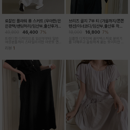
로잘린 플라워 롱 스커트 (우아한/은
브리즈 골지 7부 티 (가을까지/쫀쫀
은광택/밴딩허리/임산부,출산후가
텐션/이너코디/임산부,출산후 착용
능)
가능)
49,800
46,400
7%
18,000
16,800
7%
트렌디한 디자인으로 임산부부터 일반
심플한 디자인에 골지텍스처로 분위기
여성분들까지 스타일리쉬한 아웃핏 연
를 더해주고 슬림하게 붙는 핏이지만 부
출해주며 섬세하게 들어간 플라워 자수
드러운 모달혼방으로 기분 좋은 칙용감
리뷰
1
패턴과 우아한 광택감이 세련된 롱스커
트