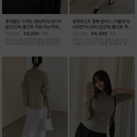
퓨어멜린 스커트 (밴딩허리/코디쉬
포켓포인트 멜빵 원피스 (가울까지/
운/임산부,출산후 착용가능/하체커
다양한이너코디/임산부,출산후 착용
버)
가능)
26,000
24,200
7%
36,900
34,400
7%
부드러우면서 쫀쫀한 폴리 혼방재질로
담백한 디자인이지만 멜빵 디자인으로
피부에 자극이 적어 입은듯 안입은듯한
스포티한 무드가 가득한 유행타지 않는
가벼운 착용감을 주는 내추럴하게 퍼지
스타일리쉬한 멜빵원피스로 마실룩부터
는 실루엣이 매력적인 스커트
여행룩까지 추천