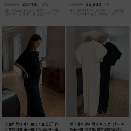
산부,출산후 착용가능)
출산후 착용가능)
25,900
23,400
10%
27,800
25,900
7%
브이넥으로 내려오는 넥라인이 여성스
매끄러운 터칭과 러블리한 카라 포인트
럽고 페미닌한 무드를 연출해주고 다양
로 소장가치가 높은 아이템이에요~ 꾸
한 상의와 레이어드가능한 활용도 높은
안꾸룩 강추 아이템
만능 코디 아이템
스트링플레어 니트스커트 SET (임
셀레네 아방핀턱 원피스 (임산부 여
산부하객룩,출근룩/밴딩스커트/출산
름출근룩,하객룩/벌룬소매/출산후