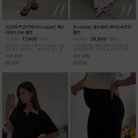
[임산부🌴만삭까지/H.made] 에브
[H.made] 콜드썸머 와이드부츠컷
리데이 5부 팬츠
팬츠
21,500
17,900
17%
33,100
29,800
10%
군살커버 적당한 기장이 딱 예뻐요! 어떤
(기장옵션/출근룩/단정핏/만삭까지편
상의와도 예쁜코디~ 매일매일 입고 싶
한/임산부OK)
가벼운 실루엣을 자랑하
어지는 팬츠착용감이 정말 좋아요~적당
는 와이드 부츠컷 팬츠예요~ 시원한 원
리뷰
310
리뷰
106
한 5부 기장감으로 군살커버
단감과 디자인으로 쾌적하게 착용돼요