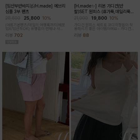
[임산부반바지🥇/H.made] 에브리
[H.made✨] 리본 가디건(반
심플 3부 팬츠
팔)SET 원피스 (휴가룩,데일리룩/
체형완벽커버/임산부,출산후 누구나
28,600
25,800
10%
21,900
19,800
10%
OK)
(여름기본팬츠/데일리,여행룩까지/배쪼
가디건 원피스 세트로 코디걱정없이 착
임X/임산부OK)
유행없이 언제나 사랑
용하시기 좋은 아이템이에요~ 가디건
받는 BASIC! 심플하고 베이직한 디자
배색라인과 리본매듭으로 포인트를 줘
리뷰
702
리뷰
88
인이라유행 걱정 없이 매 시즌마다꺼내
꾸안꾸룩으로 활용하기 좋아요
입기 좋은 3부 팬츠