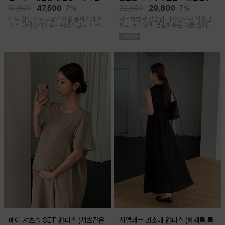
후 착용가능)
착용가능)
51,000
47,500
7%
32,000
29,800
7%
니트 원단으로 고급스러운 분위기의 투
시크하면서 심플한 디자인으로 착용만
피스 아이템이에요~ 여성스럽고 시크한
해도 무드있게 연출해주는 여름 원피스
무드로 연출된답니다
아이템이에요
메이 셔츠숄 SET 원피스 (셔츠같은
시엘네크 민소매 원피스 (하객룩,특