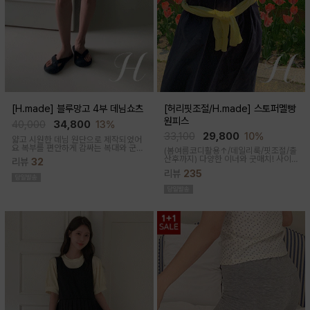
[H.made] 블루망고 4부 데님쇼츠
[허리핏조절/H.made] 스토퍼멜빵
원피스
40,000
34,800
13%
33,100
29,800
10%
얇고 시원한 데님 원단으로 제작되었어
요 복부를 편안하게 감싸는 복대와 군살
(봄여름코디활용↑/데일리룩/핏조절/출
커버되는 여유핏! 사이드&뒷포켓, 노란
산후까지)
다양한 이너와 굿매치! 사이
리뷰
32
스티치로 실용성과 포인트를 더했어요
드 스토퍼로 출산전후 예쁜핏 완성되는
캐주얼하게 톡! 걸치기 좋은 한여름 필수
리뷰
235
캐쥬얼한 무드의 뷔스티에 원피스에요
팬츠예요