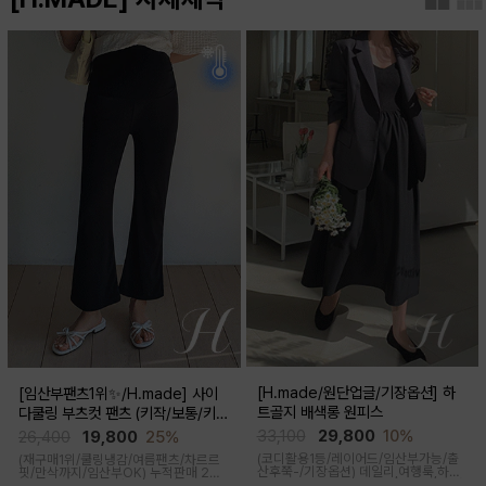
[H.made/원단업글/기장옵션] 하
[임산부팬츠1위✨/H.made] 사이
트골지 배색롱 원피스
다쿨링 부츠컷 팬츠 (키작/보통/키
큰)
33,100
29,800
10%
26,400
19,800
25%
(코디활용1등/레이어드/임산부가능/출
(재구매1위/쿨링냉감/여름팬츠/차르르
산후쭉-/기장옵션)
데일리,여행룩,하객
핏/만삭까지/임산부OK)
누적판매 2만
룩,출근룩 OK! 하트넥 디자인으로 여성
6천장↑차르르한 가벼운 소재감과 통기