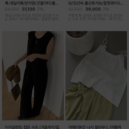
룩,데일리룩/만삭맘/굿퀄리티/출산
딩/임산부,출산후가능/찰랑와이드/
후 착용가능)
출근룩,데일리룩)
54,900
51,100
7%
42,500
39,600
7%
여성스러운 무드로 잔잔한 포인트가 되
가볍게 툭 입어도 모던한 무드로 완성되
는 원피스 아이템이에요~ 깔끔한 컬러
는 소장 추천 아이템이에요~ 와이드핏
로 부담없이 착용하기 좋아요
으로 트렌디하게 착용돼요
이지모먼트 점프 수트 (가을까지/밑
어깨리본끈 나시 블라우스 (여름하