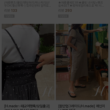
(여름팬츠/쿨감/밴딩허리/바스락/임산
★여름쿨세트1위★쿨링 나시탑+팬츠
부OK/출산후쭉-)
힙라인부터 일자로
실속SET★썸머데일리룩으로 딱! 시원
툭-하고 떨어지는 와이드라인으로 체형
한 감촉에 신축성 좋고 통기성쿨링원단
리뷰
133
리뷰
293
이 크게 드러나지않아요 데일리룩으로
으로 한여름까지 가뿐하게~!
도 좋은 데일리팬츠랍니다
[H.made✨태교여행룩/당일출고]
[원단업그레이드/H.made] 제인미