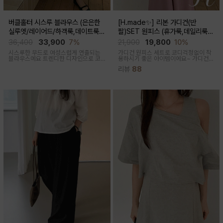
버클홀터 시스루 블라우스 (은은한
[H.made✨] 리본 가디건(반
실루엣/레이어드/하객룩,데이트룩/
팔)SET 원피스 (휴가룩,데일리룩/
임산부부터출산후 착용가능)
체형완벽커버/임산부,출산후 누구나
36,400
33,900
7%
21,900
19,800
10%
OK)
시스루한 무드로 여성스럽게 연출되는
가디건 원피스 세트로 코디걱정없이 착
블라우스예요 트렌디한 디자인으로 코
용하시기 좋은 아이템이에요~ 가디건
디활용도가 좋아요
배색라인과 리본매듭으로 포인트를 줘
리뷰
88
꾸안꾸룩으로 활용하기 좋아요