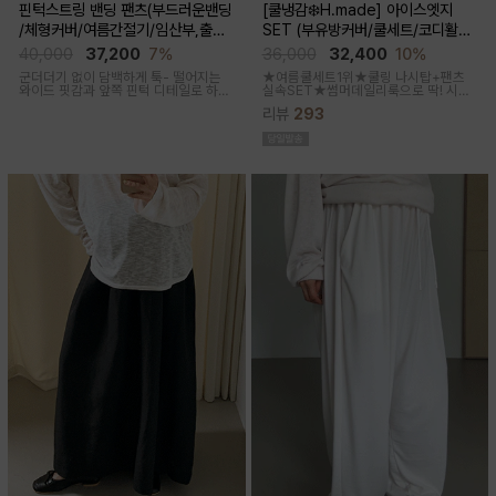
핀턱스트링 밴딩 팬츠(부드러운밴딩
[쿨냉감❄️H.made] 아이스엣지
/체형커버/여름간절기/임산부,출산
SET (부유방커버/쿨세트/코디활용
후 착용가능)
굿/출근룩,데일리룩)
40,000
37,200
7%
36,000
32,400
10%
군더더기 없이 담백하게 툭- 떨어지는
★여름쿨세트1위★쿨링 나시탑+팬츠
와이드 핏감과
앞쪽 핀턱 디테일로 하체
실속SET★썸머데일리룩으로 딱! 시원
미운살 커버해주며 고급스럽고 내추럴
한 감촉에 신축성 좋고 통기성쿨링원단
리뷰
293
한 컬러구성으로 하객룩,오피스룩으로
으로 한여름까지 가뿐하게~!
추천드리는 팬츠