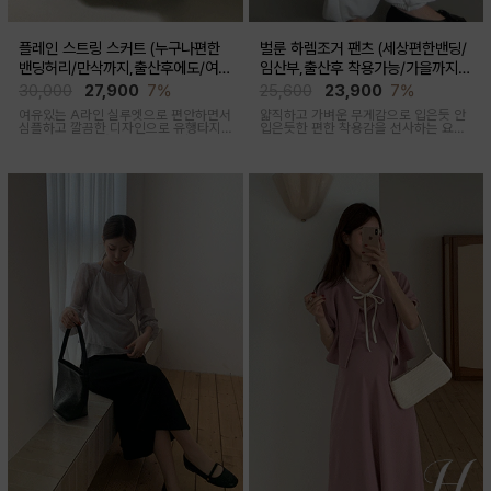
플레인 스트링 스커트 (누구나편한
벌룬 하렘조거 팬츠 (세상편한밴딩/
밴딩허리/만삭까지,출산후에도/여름
임산부,출산후 착용가능/가을까지코
간절기)
디)
30,000
27,900
7%
25,600
23,900
7%
여유있는 A라인 실루엣으로 편안하면서
얇직하고 가벼운 무게감으로 입은듯 안
심플하고 깔끔한 디자인으로 유행타지
입은듯한 편한 착용감을 선사하는 요즘
않아 매시즌 꺼내입기 좋은 데일리룩부
유행하고 있는 트렌디한 하렘조거팬츠
터 오피스룩까지 활용도 높은 스커트
캐주얼하면서 유니크한 아웃핏을 연출
해줍니다