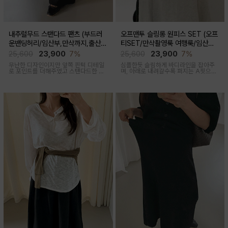
내추럴무드 스탠다드 팬츠 (부드러
오프맨투 슬링롱 원피스 SET (오프
운밴딩허리/임산부,만삭까지,출산후
티SET/만삭촬영룩 여행룩/임산부,
착용가능)
출산후 착용가능)
25,600
23,900
7%
25,600
23,900
7%
무난한 디자인이지만 앞쪽 핀턱 디테일
심플한듯 슬림하게 바디라인을 잡아주
로 포인트를 더해주었고 스탠다드한 핏
며, 아래로 내려갈수록 퍼지는 A핏으로
으로 취향타지않아 꺼내입기 좋은 여름
하체미운살 커버해주며 맥시한 기장감
교복바지로 추천드리는 팬츠
으로 여성스러움을 돋보이게하는 세련
된 무드의 투피스세트