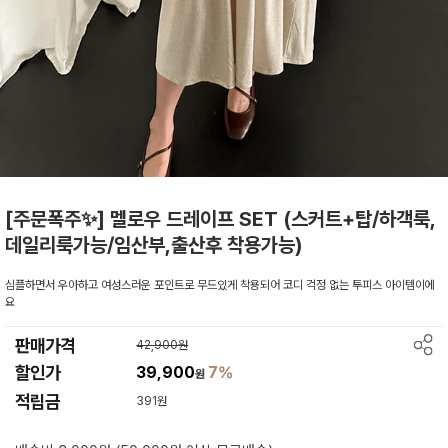
[주문폭주✨] 멜로우 드레이프 SET (스커트+탑/하객룩,
데일리룩가능/임산부,출산후 착용가능)
심플하면서 우아하고 여성스러운 포인트로 무드있게 착용되어 코디 걱정 없는 투피스 아이템이에
요
판매가격
42,900원
할인가
39,900
7%
원
적립금
391원