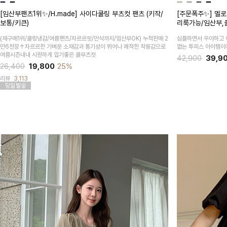
[임산부팬츠1위✨/H.made] 사이다쿨링 부츠컷 팬츠 (키작/
[주문폭주✨] 멜로
보통/키큰)
리룩가능/임산부,
(재구매1위/쿨링냉감/여름팬츠/차르르핏/만삭까지/임산부OK)
누적판매 2
심플하면서 우아하고 
만6천장↑차르르한 가벼운 소재감과 통기성이 뛰어나 쾌적한 착용감으로
없는 투피스 아이템이
여름시즌내내 시원하게 입기좋은 쿨부츠컷
42,900
39,9
26,400
19,800
25%
리뷰
3,113