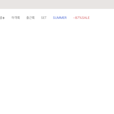
템☀️
하객룩
출근룩
SET
SUMMER
~87%SALE