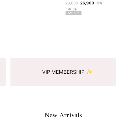
29,800
26,900
10%
리뷰
39
New Arrivals