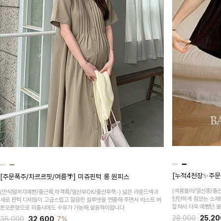
[누적4천장✨주문
[주문폭주/차르르핏/여름🌴] 미쥬핀턱 롱 원피스
(여름블라/임신중/출
(만삭맘까지예쁜/출근룩,하객룩/임산부OK/출산후쭉-)
넓은 라운드넥과
탄탄하게 힘있는 소재
세로 핀턱 디테일이 고급스럽고 깔끔한 실루엣을 연출해 주면서 바스트 버
잡혀서 더욱 예뻤던 
튼오픈형으로 외출시에도 수유가 가능해 실용적이랍니다
28,000
25,20
35,000
32,600
7%