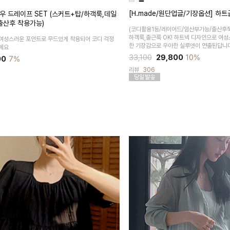
[H.made/원단업글/기장옵션] 하
우 드레이프 SET (스커트+탑/하객룩,데일
출산후 착용가능)
(코디활용1등/레이어드/임산부가능/출산후쭉
하객룩,출근룩 OK! 하트넥 디자인으로 여
여성스러운 포인트로 무드있게 착용되어 코디 걱정
한 기장감으로 우아한 실루엣이 연출된답니
에요
33,100
29,800
10%
00
7%
리뷰
306