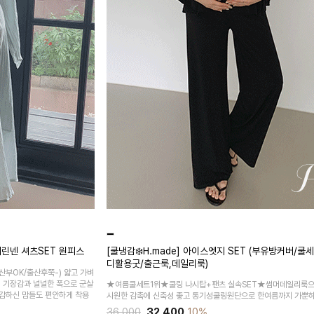
린넨 셔츠SET 원피스
[쿨냉감❄️H.made] 아이스엣지 SET (부유방커버/쿨
디활용굿/출근룩,데일리룩)
산부OK/출산후쭉-)
얇고 가벼
시 기장감과 널널한 폭으로 군살
★여름쿨세트1위★쿨링 나시탑+팬츠 실속SET★썸머데일리룩으
감하신 맘들도 편안하게 착용
시원한 감촉에 신축성 좋고 통기성쿨링원단으로 한여름까지 가뿐하
36,000
32,400
10%