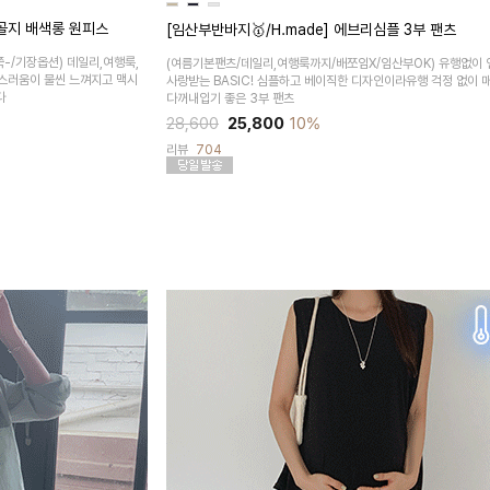
트골지 배색롱 원피스
[임산부반바지🥇/H.made] 에브리심플 3부 팬츠
-/기장옵션)
데일리,여행룩,
(여름기본팬츠/데일리,여행룩까지/배쪼임X/임산부OK)
유행없이 
성스러움이 물씬 느껴지고 맥시
사랑받는 BASIC! 심플하고 베이직한 디자인이라유행 걱정 없이 
다
다꺼내입기 좋은 3부 팬츠
28,600
25,800
10%
리뷰
704