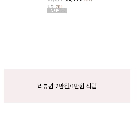
리뷰
294