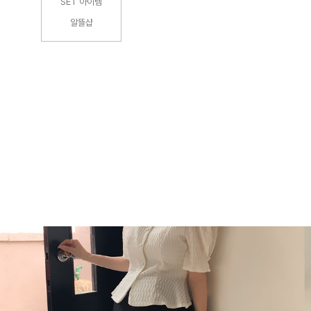
SET 아이템
알뜰샵