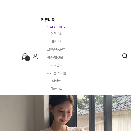
커뮤니티
1644-1067
상품문의
배송문의
교환/반품문의
취소/변경문의
0
기타문의
내가 쓴 게시물
이벤트
Review