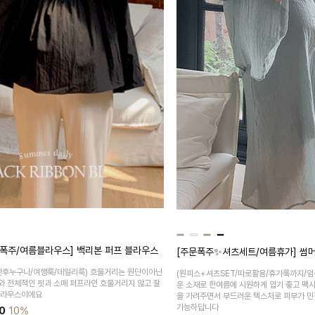
폭주/여름블라우스] 백리본 퍼프 블라우스
[주문폭주✨셔츠세트/여름휴가] 썸머
산후누구나/여행룩/데일리룩)
흐물거리는 원단이아닌
(원피스+셔츠SET/따로활용/휴가룩까지/임
와 전체적인 핏과 소매 퍼프라인 흐물거리지 않고 잘
운 소재로 한여름에 시원하게 입기 좋고 맥
블라우스이에요
을 가려주면서 부드러운 텍스처로 피부가 민
가능하답니다
0
10%