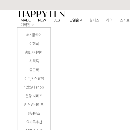
MADE
NEW
BEST
당일출고
원피스
하의
스커트
기획전
#스윔웨어
여행룩
홈&이지웨어
하객룩
출근룩
주수,만삭촬영
1만원대shop
찰랑 시리즈
키작맘시리즈
밴딩팬츠
요가룩추천