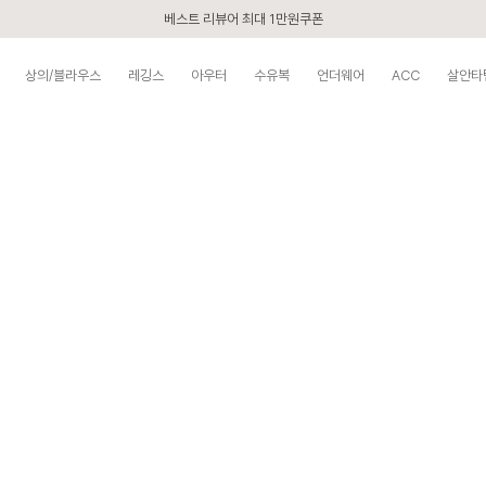
베스트 리뷰어 최대 1만원쿠폰
구매할수록 쌓이는 VIP 멤버십
상의/블라우스
레깅스
아우터
수유복
언더웨어
ACC
살안타
시즌오프 UP TO 87% off