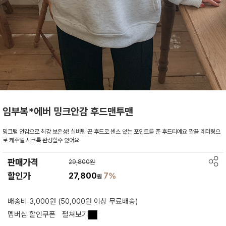
임부복*에버 밍크안감 후드맨투맨
밍크털 안감으로 최강 보온성! 실버팁 끈 후드로 센스 있는 포인트를 준 후드티예요 깔끔 레터링으
로 캐주얼 시크룩 완성할수 있어요
판매가격
29,800원
할인가
27,800
7%
원
배송비 3,000원 (50,000원 이상 무료배송)
멤버십 할인쿠폰
펼쳐보기