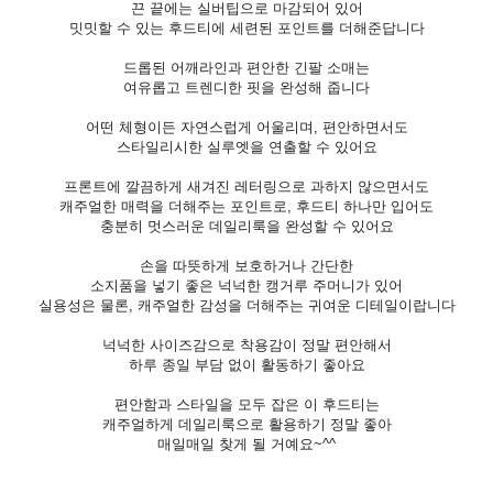
끈 끝에는 실버팁으로 마감되어 있어
밋밋할 수 있는 후드티에 세련된 포인트를 더해준답니다
드롭된 어깨라인과 편안한 긴팔 소매는
여유롭고 트렌디한 핏을 완성해 줍니다
어떤 체형이든 자연스럽게 어울리며, 편안하면서도
스타일리시한 실루엣을 연출할 수 있어요
프론트에 깔끔하게 새겨진 레터링으로 과하지 않으면서도
캐주얼한 매력을 더해주는 포인트로, 후드티 하나만 입어도
충분히 멋스러운 데일리룩을 완성할 수 있어요
손을 따뜻하게 보호하거나 간단한
소지품을 넣기 좋은 넉넉한 캥거루 주머니가 있어
실용성은 물론, 캐주얼한 감성을 더해주는 귀여운 디테일이랍니다
넉넉한 사이즈감으로 착용감이 정말 편안해서
하루 종일 부담 없이 활동하기 좋아요
편안함과 스타일을 모두 잡은 이 후드티는
캐주얼하게 데일리룩으로 활용하기 정말 좋아
매일매일 찾게 될 거예요~^^