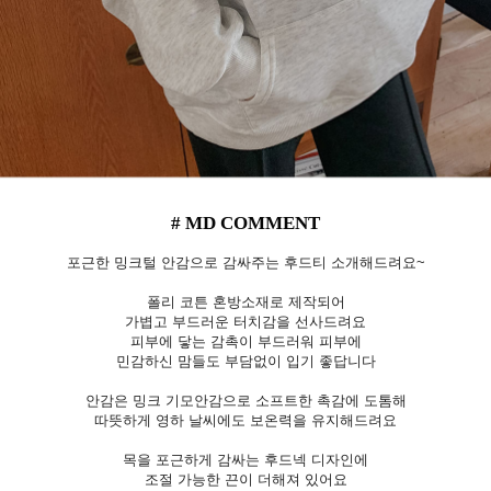
# MD COMMENT
포근한 밍크털 안감으로 감싸주는 후드티 소개해드려요~
폴리 코튼 혼방소재로 제작되어
가볍고 부드러운 터치감을 선사드려요
피부에 닿는 감촉이 부드러워 피부에
민감하신 맘들도 부담없이 입기 좋답니다
안감은 밍크 기모안감으로 소프트한 촉감에 도톰해
따뜻하게 영하 날씨에도 보온력을 유지해드려요
목을 포근하게 감싸는 후드넥 디자인에
조절 가능한 끈이 더해져 있어요