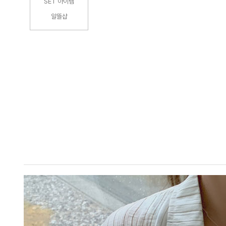
SET 아이템
알뜰샵