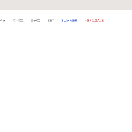
템☀️
하객룩
출근룩
SET
SUMMER
~87%SALE