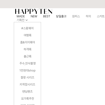
MADE
NEW
BEST
당일출고
원피스
하의
스커트
기획전
#스윔웨어
여행룩
홈&이지웨어
하객룩
출근룩
주수,만삭촬영
1만원대shop
찰랑 시리즈
키작맘시리즈
밴딩팬츠
요가룩추천