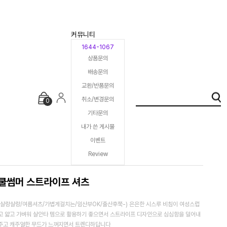
커뮤니티
1644-1067
상품문의
배송문의
교환/반품문의
취소/변경문의
0
기타문의
내가 쓴 게시물
이벤트
Review
쿨썸머 스트라이프 셔츠
(살랑살랑/여름셔츠/가볍게걸치는/임산부OK/출산후쭉-) 은은한 시스루 비침이 여성스럽
고 얇고 가벼워 살안타 템으로 활용하기 좋으면서 스트라이프 디자인으로 심심함을 덜어내
주고 캐주얼한 무드가 느껴지면서 트렌디하답니다