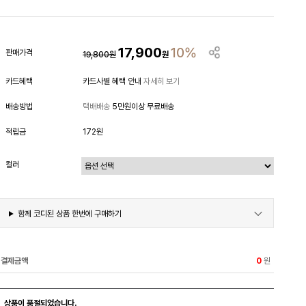
17,900
10%
판매가격
19,800
원
원
카드혜택
카드사별 혜택 안내
자세히 보기
배송방법
택배배송
5만원이상 무료배송
적립금
172원
컬러
함께 코디된 상품 한번에 구매하기
결제금액
원
0
상품이 품절되었습니다.