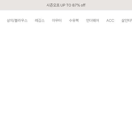
시즌오프 UP TO 87% off
신규회원 전 상품 무료배송
상의/블라우스
레깅스
아우터
수유복
언더웨어
ACC
살안타
카톡 플친 2,000원 할인쿠폰
APP 2,000원 할인쿠폰
첫 구매 5% 감사쿠폰
구매할수록 쌓이는 VIP 멤버십
베스트 리뷰어 최대 1만원쿠폰