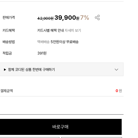
39,900
7%
판매가격
42,900
원
원
카드혜택
카드사별 혜택 안내
자세히 보기
배송방법
택배배송
5만원이상 무료배송
적립금
391원
함께 코디된 상품 한번에 구매하기
결제금액
원
0
바로구매