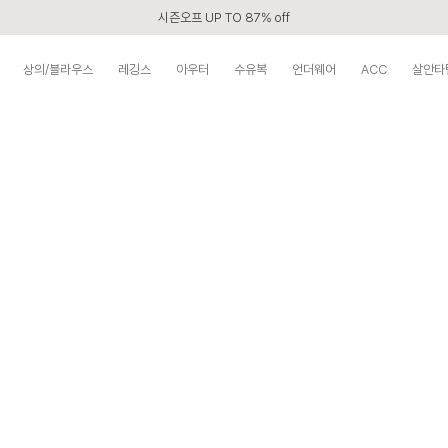
시즌오프 UP TO 87% off
신규회원 전 상품 무료배송
상의/블라우스
레깅스
아우터
수유복
언더웨어
ACC
살안타
APP 2,000원 할인쿠폰
베스트 리뷰어 최대 1만원쿠폰
구매할수록 쌓이는 VIP 멤버십