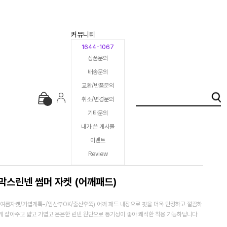
커뮤니티
1644-1067
상품문의
배송문의
교환/반품문의
취소/변경문의
기타문의
내가 쓴 게시물
이벤트
Review
막스린넨 썸머 자켓 (어깨패드)
(여름자켓/가볍게툭-/임산부OK/출산후쭉) 어깨 패드 내장으로 핏을 더욱 단정하고 깔끔하
게 잡아주고 얇고 가볍고 은은한 린넨 원단으로 통기성이 좋아 쾌적한 착용 가능하답니다