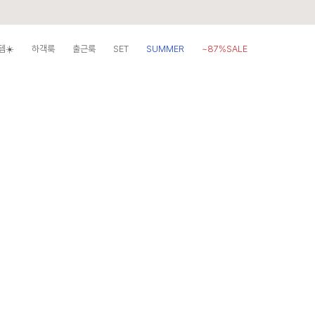
템☀️
하객룩
출근룩
SET
SUMMER
~87%SALE