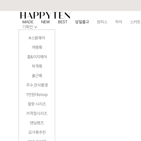
MADE
NEW
BEST
당일출고
원피스
하의
스커트
기획전
#스윔웨어
여행룩
홈&이지웨어
하객룩
출근룩
주수,만삭촬영
1만원대shop
찰랑 시리즈
키작맘시리즈
밴딩팬츠
요가룩추천