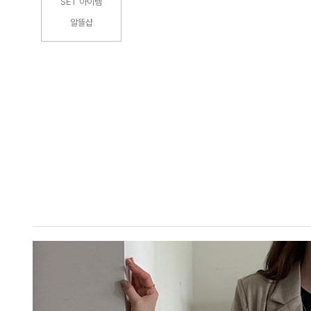
SET 아이템
알뜰샵