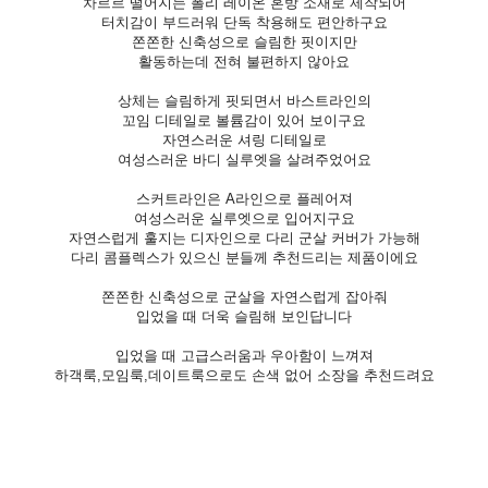
차르르 떨어지는 폴리 레이온 혼방 소재로 제작되어
터치감이 부드러워 단독 착용해도 편안하구요
쫀쫀한 신축성으로 슬림한 핏이지만
활동하는데 전혀 불편하지 않아요
상체는 슬림하게 핏되면서 바스트라인의
꼬임 디테일로 볼륨감이 있어 보이구요
자연스러운 셔링 디테일로
여성스러운 바디 실루엣을 살려주었어요
스커트라인은 A라인으로 플레어져
여성스러운 실루엣으로 입어지구요
자연스럽게 훌지는 디자인으로 다리 군살 커버가 가능해
다리 콤플렉스가 있으신 분들께 추천드리는 제품이에요
쫀쫀한 신축성으로 군살을 자연스럽게 잡아줘
입었을 때 더욱 슬림해 보인답니다
입었을 때 고급스러움과 우아함이 느껴져
하객룩,모임룩,데이트룩으로도 손색 없어 소장을 추천드려요