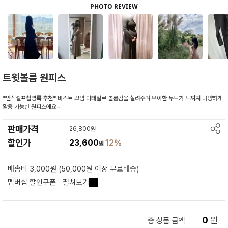
트윗볼륨 원피스
*만삭셀프촬영룩 추천* 바스트 꼬임 디테일로 볼륨감을 살려주며 우아한 무드가 느껴져 다양하게
활용 가능한 원피스에요~
판매가격
26,800원
할인가
23,600
12%
원
배송비 3,000원 (50,000원 이상 무료배송)
멤버십 할인쿠폰
펼쳐보기
0
원
총 상품 금액