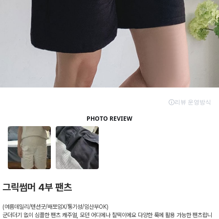
그릭썸머 4부 팬츠
(여름데일리/텐션굿/배쪼임X/통기성/임산부OK)
군더더기 없이 심플한 팬츠 캐주얼, 모던 어디에나 찰떡이에요 다양한 룩에 활용 가능한 팬츠랍니