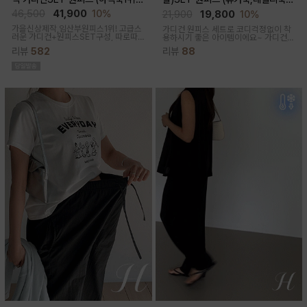
고급미/가디건SET/임산부,출산후,
체형완벽커버/임산부,출산후 누구나
46,500
41,900
10%
21,900
19,800
10%
누구나예쁜핏)
OK)
가을신상제작,임산부원피스1위! 고급스
가디건 원피스 세트로 코디걱정없이 착
러운 가디건+원피스SET구성, 따로따
용하시기 좋은 아이템이에요~ 가디건
로 활용하기에 좋아 사랑받는 원피스
배색라인과 리본매듭으로 포인트를 줘
리뷰
582
리뷰
88
꾸안꾸룩으로 활용하기 좋아요