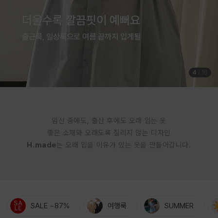
여름은 귀엽게 입는 계절
체형커버까지 완벽한 점프수트
5
/
16
임신 중에도, 출산 후에도 오래 입는 옷
좋은 소재와 오래도록 질리지 않는 디자인
H.made
는 오래 입을 이유가 있는 옷을 만들어갑니다.
SALE ~87%
여행룩
SUMMER