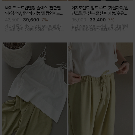
와이드 스트랩밴딩 슬랙스 (편한밴
이지모먼트 점프 수트 (가을까지/밑
딩/임산부,출산후가능/찰랑와이드/
단조절/임산부,출산후 가능/수유복
출근룩,데일리룩)
겸용)
42,500
39,600
7%
35,900
33,400
7%
가볍게 툭 입어도 모던한 무드로 완성되
밑단 스트링으로 두가지 핏을 연출해줘
는 소장 추천 아이템이에요~ 와이드핏
기분에 따라 다양한 코디가 가능한 점프
으로 트렌디하게 착용돼요
수트에요, 단독 입거나 이너 매치해서 가
을까지 스타일링