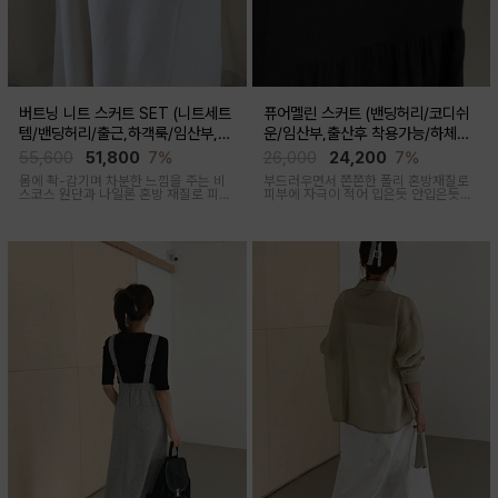
버트닝 니트 스커트 SET (니트세트
퓨어멜린 스커트 (밴딩허리/코디쉬
템/밴딩허리/출근,하객룩/임산부,출
운/임산부,출산후 착용가능/하체커
산후 착용가능)
버)
55,600
51,800
7%
26,000
24,200
7%
몸에 촥-감기며 차분한 느낌을 주는 비
부드러우면서 쫀쫀한 폴리 혼방재질로
스코스 원단과 나일론 혼방 재질로 피부
피부에 자극이 적어 입은듯 안입은듯한
에 닿는 순간 느껴지는 쿨링감으로 한여
가벼운 착용감을 주는 내추럴하게 퍼지
름에도 불쾌감없이 시원하게 착용가능
는 실루엣이 매력적인 스커트
한 상황구애없이 입기 좋은 세트아이템