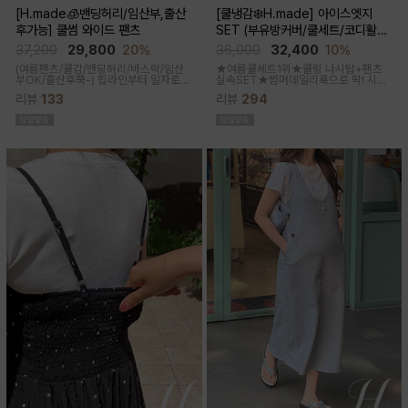
[H.made🧊밴딩허리/임산부,출산
[쿨냉감❄️H.made] 아이스엣지
후가능] 쿨썸 와이드 팬츠
SET (부유방커버/쿨세트/코디활용
굿/출근룩,데일리룩)
37,200
29,800
20%
36,000
32,400
10%
(여름팬츠/쿨감/밴딩허리/바스락/임산
★여름쿨세트1위★쿨링 나시탑+팬츠
부OK/출산후쭉-)
힙라인부터 일자로
실속SET★썸머데일리룩으로 딱! 시원
툭-하고 떨어지는 와이드라인으로 체형
한 감촉에 신축성 좋고 통기성쿨링원단
리뷰
133
리뷰
294
이 크게 드러나지않아요 데일리룩으로
으로 한여름까지 가뿐하게~!
도 좋은 데일리팬츠랍니다