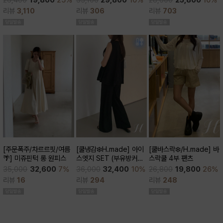
28,600
25,800
10%
26,400
19,800
25%
큰)
리뷰
306
리뷰
703
리뷰
3,110
[쿨바스락❄️/H.made] 바
[주문폭주/차르르핏/여름
[쿨냉감❄️H.made] 아이
스락쿨 4부 팬츠
🌴] 미쥬핀턱 롱 원피스
스엣지 SET (부유방커버/
쿨세트/코디활용굿/출근
26,800
19,800
26%
35,000
32,600
7%
36,000
32,400
10%
룩,데일리룩)
리뷰
248
리뷰
16
리뷰
294