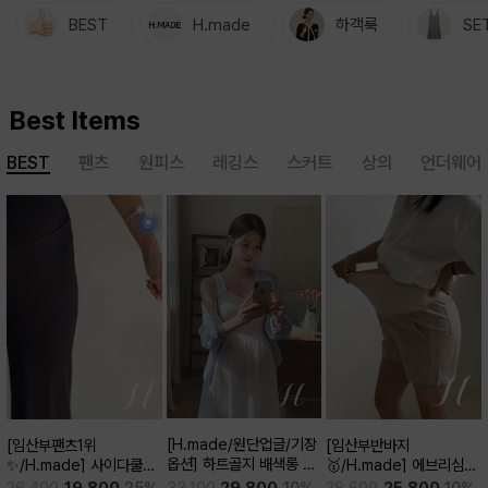
BEST
H.made
하객룩
SE
Best Items
BEST
팬츠
원피스
레깅스
스커트
상의
언더웨어
[H.made/원단업글/기장
[임산부반바지
[임산부팬츠1위
옵션] 하트골지 배색롱 원
🥇/H.made] 에브리심플
✨/H.made] 사이다쿨링
피스
3부 팬츠
부츠컷 팬츠 (키작/보통/키
33,100
29,800
10%