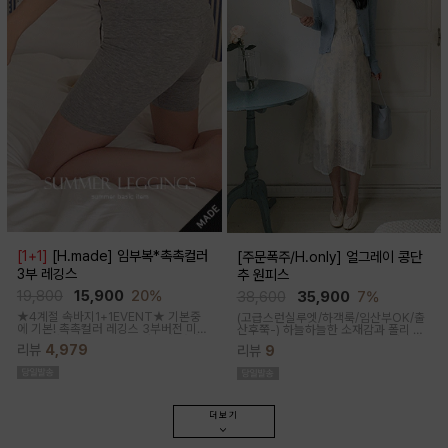
[1+1]
[H.made] 임부복*촉촉컬러
[주문폭주/H.only] 얼그레이 콩단
3부 레깅스
추 원피스
19,800
15,900
20%
38,600
35,900
7%
★4계절 속바지1+1EVENT★ 기본중
(고급스런실루엣/하객룩/임산부OK/출
에 기본! 촉촉컬러 레깅스 3부버전 미니
산후쭉-)
하늘하늘한 소재감과 폴리 원
원피스나 스커트안에 쏙~사계절 내내
단의 부드러운 터치감으로 걸을때마다
리뷰
4,979
리뷰
9
필수템인 3부 속바지쫀쫀한 신축성으로
우아하고 A라인으로 롱하게 떨어지는
편안해요
핏감으로 체형커버까지 도와주는 원피
스랍니다
더보기