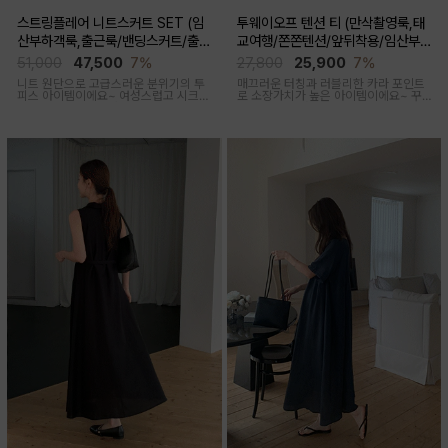
스트링플레어 니트스커트 SET (임
투웨이오프 텐션 티 (만삭촬영룩,태
산부하객룩,출근룩/밴딩스커트/출산
교여행/쫀쫀텐션/앞뒤착용/임산부,
후 착용가능)
출산후 착용가능)
51,000
47,500
7%
27,800
25,900
7%
니트 원단으로 고급스러운 분위기의 투
매끄러운 터칭과 러블리한 카라 포인트
피스 아이템이에요~ 여성스럽고 시크한
로 소장가치가 높은 아이템이에요~ 꾸
무드로 연출된답니다
안꾸룩 강추 아이템