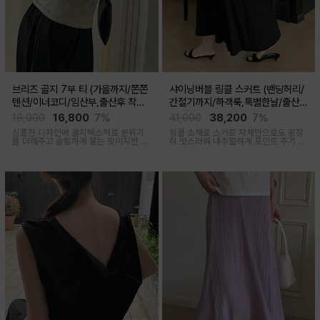
브리즈 골지 7부 티 (가을까지/쫀쫀
샤이닝버블 링클 스커트 (밴딩허리/
텐션/이너코디/임산부,출산후 착용
간절기까지/하객룩,특별한날/출산후
가능)
가능)
18,000
16,800
7%
41,000
38,200
7%
심플한 디자인에 골지텍스처로 분위기
링클 소재로 스커트 자체만으로도 굉장
를 더해주고 슬림하게 붙는 핏이지만 부
히 멋스러워 내추럴하게 포인트 주기 좋
드러운 모달혼방으로 기분 좋은 칙용감
고 적당한 두께감, 계절 구애 받지않고
두루두루 착용하기 좋은 스커트