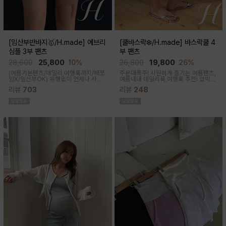
[임산부반바지🥇/H.made] 에브리
[쿨바스락❄️/H.made] 바스락쿨 4
심플 3부 팬츠
부 팬츠
28,600
25,800
10%
26,800
19,800
26%
(여름기본팬츠/데일리,여행룩까지/배쪼
주문대폭주! 시원하게 즐기는 여름팬츠,
임X/임산부OK)
유행없이 언제나 사랑
여름내내 데일리룩,여행룩 추천! 압박없
받는 BASIC! 심플하고 베이직한 디자
이 편안한 임부복대, 캐쥬얼한 무드의 편
리뷰
703
리뷰
248
인이라유행 걱정 없이 매 시즌마다꺼내
안한 팬츠에요!바스락거리는 매끈한 원
입기 좋은 3부 팬츠
단감으로착용감이 기분좋은 데일리 아
이템이에요!