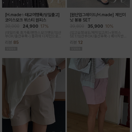
[H.made✨태교여행룩/당일출고]
[원단업그레이드/H.made] 제인미
코이스모크 뷔스티 원피스
닛 봉봉 SET
30,000
24,900
17%
39,800
35,900
10%
(데일리룩,휴가룩/편한스모크밴딩/임산
(입고요청쇄도/제작입고/티+원피스
부OK/출산후쭉-) 플라워 디자인으로
SET/임산부OK/출산후쭉-)
베이직반팔
여성스러워 소장욕구를 업시켜주는 뷔
과 나시 원피스 세트 구성으로 가성비세
리뷰
85
리뷰
12
스티에 원피스랍니다
트로 탄탄한 코튼원단으로 부드럽고 내
구성이 좋음