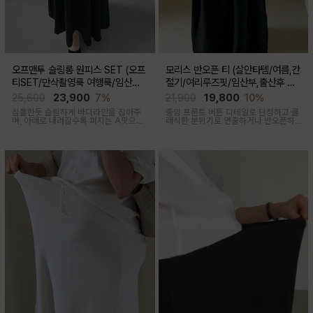
오프맨투 슬링롱 원피스 SET (오프
모리스 반오픈 티 (살안타템/여름,간
티SET/만삭촬영룩 여행룩/임산부,
절기/여리루즈핏/임산부,출산후 착
출산후 착용가능)
용가능)
25,600
23,900
7%
21,900
19,800
10%
심플한듯 슬림하게 바디라인을 잡아주
중앙 프론트 버튼 디테일로 단정하고 클
며, 아래로 내려갈수록 퍼지는 A핏으로
래식한 분위기로 연출하거나 반오픈하
하체미운살 커버해주며 맥시한 기장감
여 시원한 넥라인 연출하여 쿨한 무드로
으로 여성스러움을 돋보이게하는 세련
여러가지 스타일링 가능한 만능 긴팔 티
된 무드의 투피스세트
셔츠