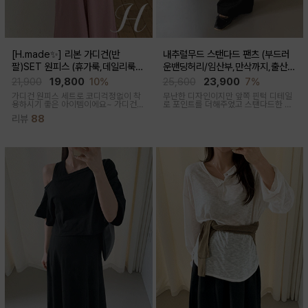
[H.made✨] 리본 가디건(반
내추럴무드 스탠다드 팬츠 (부드러
팔)SET 원피스 (휴가룩,데일리룩/
운밴딩허리/임산부,만삭까지,출산후
체형완벽커버/임산부,출산후 누구나
착용가능)
21,900
19,800
10%
25,600
23,900
7%
OK)
가디건 원피스 세트로 코디걱정없이 착
무난한 디자인이지만 앞쪽 핀턱 디테일
용하시기 좋은 아이템이에요~ 가디건
로 포인트를 더해주었고 스탠다드한 핏
배색라인과 리본매듭으로 포인트를 줘
으로 취향타지않아 꺼내입기 좋은 여름
리뷰
88
꾸안꾸룩으로 활용하기 좋아요
교복바지로 추천드리는 팬츠