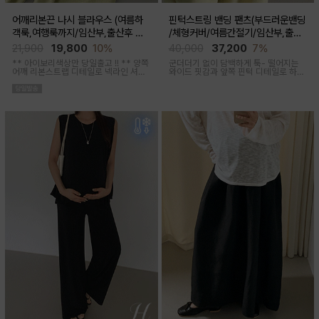
어깨리본끈 나시 블라우스 (여름하
핀턱스트링 밴딩 팬츠(부드러운밴딩
객룩,여행룩까지/임산부,출산후 착
/체형커버/여름간절기/임산부,출산
용가능)
후 착용가능)
21,900
19,800
10%
40,000
37,200
7%
** 아이보리색상만 당일출고 !! **
양쪽
군더더기 없이 담백하게 툭- 떨어지는
어깨 리본스트랩 디테일로 넥라인 셔링
와이드 핏감과
앞쪽 핀턱 디테일로 하체
조절이 가능해 무드에 맞게 여성스럽고
미운살 커버해주며 고급스럽고 내추럴
러블리한 아웃핏 연출해주며 앞부분 스
한 컬러구성으로 하객룩,오피스룩으로
티치 핀턱디테일로 단정함을 더해준 격
추천드리는 팬츠
식있는자리,여행룩,모임룩 다양하게 활
용하기 좋은 블라우스