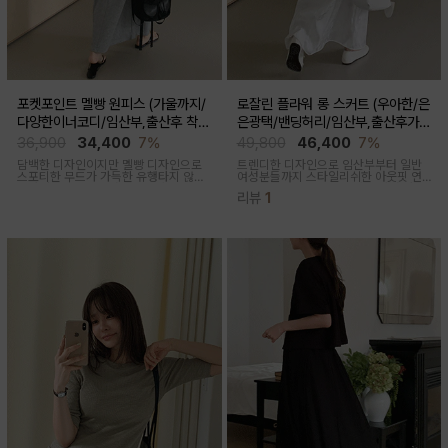
포켓포인트 멜빵 원피스 (가울까지/
로잘린 플라워 롱 스커트 (우아한/은
다양한이너코디/임산부,출산후 착용
은광택/밴딩허리/임산부,출산후가
가능)
능)
36,900
34,400
7%
49,800
46,400
7%
담백한 디자인이지만 멜빵 디자인으로
트렌디한 디자인으로 임산부부터 일반
스포티한 무드가 가득한 유행타지 않는
여성분들까지 스타일리쉬한 아웃핏 연
스타일리쉬한 멜빵원피스로 마실룩부터
출해주며 섬세하게 들어간 플라워 자수
리뷰
1
여행룩까지 추천
패턴과 우아한 광택감이 세련된 롱스커
트