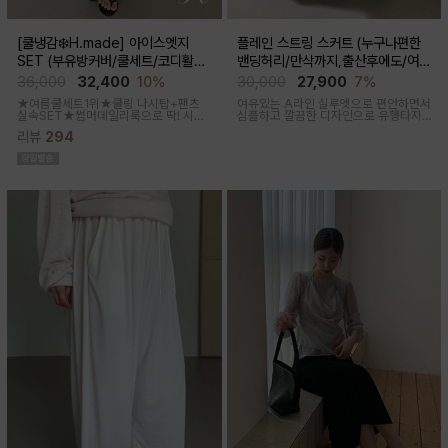
[쿨냉감❄️H.made] 아이스엣지
플레인 스트링 스커트 (누구나편한
SET (부유방커버/쿨세트/코디활용
밴딩허리/만삭까지,출산후에도/여름
굿/출근룩,데일리룩)
간절기)
36,000
32,400
10%
30,000
27,900
7%
★여름쿨세트1위★쿨링 나시탑+팬츠
여유있는 A라인 실루엣으로 편안하면서
실속SET★썸머데일리룩으로 딱! 시원
심플하고 깔끔한 디자인으로 유행타지
한 감촉에 신축성 좋고 통기성쿨링원단
않아 매시즌 꺼내입기 좋은 데일리룩부
리뷰
294
으로 한여름까지 가뿐하게~!
터 오피스룩까지 활용도 높은 스커트