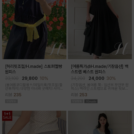
[허리핏조절/H.made] 스토퍼멜빵
[여름특가🧊H.made/기장옵션] 백
원피스
스트랩 베스트 원피스
33,100
29,800
10%
34,200
24,000
30%
(봄여름코디활용↑/데일리룩/핏조절/출
(기장옵션, 봄여름 쭉- 임산부 꾸안꾸 원
산후까지)
다양한 이너와 굿매치! 사이
피스)
백라인 스트랩으로 귀여운 뒷모습
드 스토퍼로 출산전후 예쁜핏 완성되는
으로 연출해주는 기특한 원피스, 바스락
리뷰
235
리뷰
253
캐쥬얼한 무드의 뷔스티에 원피스에요
한 소재로 착용감이 가벼워요