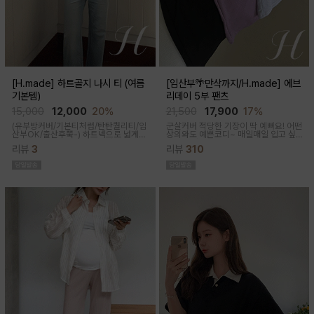
[H.made] 하트골지 나시 티 (여름
[임산부🌴만삭까지/H.made] 에브
기본템)
리데이 5부 팬츠
15,000
12,000
20%
21,500
17,900
17%
(유부방커버/기본티처럼/탄탄퀄리티/임
군살커버 적당한 기장이 딱 예뻐요! 어떤
산부OK/출산후쭉-)
하트넥으로 넓게
상의와도 예쁜코디~ 매일매일 입고 싶
파져 은은한 쇄골 노출이 여성스러운 실
어지는 팬츠착용감이 정말 좋아요~적당
리뷰
3
리뷰
310
루엣이 되고 넓은 암홀로 끼임이나 답답
한 5부 기장감으로 군살커버
함 없이 편하게 입어진답니다