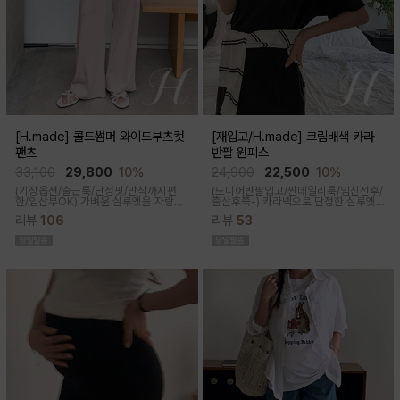
[H.made] 콜드썸머 와이드부츠컷
[재입고/H.made] 크림배색 카라
팬츠
반팔 원피스
33,100
29,800
10%
24,900
22,500
10%
(기장옵션/출근룩/단정핏/만삭까지편
(드디어반팔입고/찐데일리룩/임신전후/
한/임산부OK)
가벼운 실루엣을 자랑하
출산후쭉-)
카라넥으로 단정한 실루엣
는 와이드 부츠컷 팬츠예요~ 시원한 원
과 배색 디테일이 들어가면서 전체적으
리뷰
106
리뷰
53
단감과 디자인으로 쾌적하게 착용돼요
로 여유있는 핏감과 미운 군살을 가려주
고 일자로 툭 떨어지는 핏으로 깔끔한 핏
연출된답니다