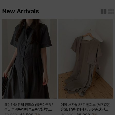
New Arrivals
메린카라 핀턱 원피스 (깔끔아우핏/
메이 셔츠숄 SET 원피스 (셔츠같은
출근,하객룩/앞버튼오픈/임산부,출
숄SET/만삭맘까지/임신중,출산후
산후 착용가능)
착용가능)