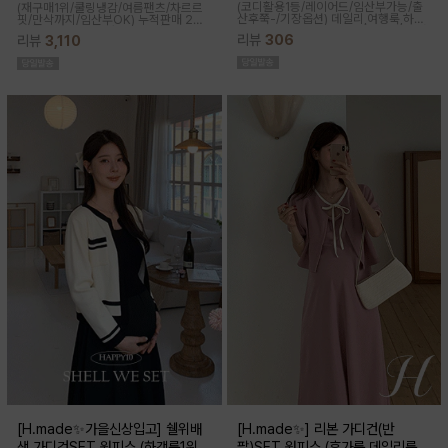
(코디활용1등/레이어드/임산부가능/출
(재구매1위/쿨링냉감/여름팬츠/차르르
산후쭉-/기장옵션)
데일리,여행룩,하객
핏/만삭까지/임산부OK)
누적판매 2만
룩,출근룩 OK! 하트넥 디자인으로 여성
6천장↑차르르한 가벼운 소재감과 통기
리뷰
306
리뷰
3,110
스러움이 물씬 느껴지고 맥시한 기장감
성이 뛰어나 쾌적한 착용감으로 여름시
으로 우아한 실루엣이 연출된답니다
즌내내 시원하게 입기좋은 쿨부츠컷
[H.made✨가을신상입고] 쉘위배
[H.made✨] 리본 가디건(반
색 가디건SET 원피스 (하객룩1위/
팔)SET 원피스 (휴가룩,데일리룩/