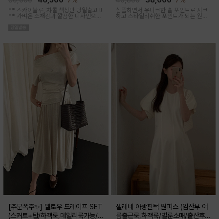
50,000
46,500
7%
40,800
38,000
7%
** 스카이블루, 챠콜 색상만 당일출고 !!
심플하면서 유니크한 숄 포인트로 시크
**
가벼운 소재감과 깔끔한 디자인으로
하고 스타일리쉬한 포인트가 되는 원피
소장하기 좋은 꾸안꾸 아이템이에요, 앞
스 세트 아이템이에요
버튼 오픈되어 외출수유복으로도 추천
해요
[주문폭주✨] 멜로우 드레이프 SET
셀레네 아방핀턱 원피스 (임산부 여
(스커트+탑/하객룩,데일리룩가능/
름출근룩,하객룩/벌룬소매/출산후