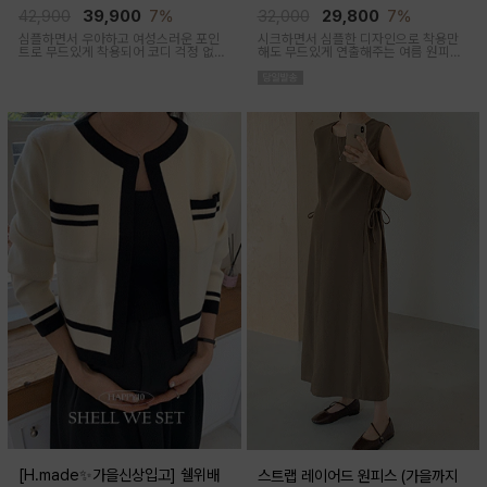
임산부,출산후 착용가능)
착용가능)
42,900
39,900
7%
32,000
29,800
7%
심플하면서 우아하고 여성스러운 포인
시크하면서 심플한 디자인으로 착용만
트로 무드있게 착용되어 코디 걱정 없는
해도 무드있게 연출해주는 여름 원피스
투피스 아이템이에요
아이템이에요
[H.made✨가을신상입고] 쉘위배
스트랩 레이어드 원피스 (가을까지