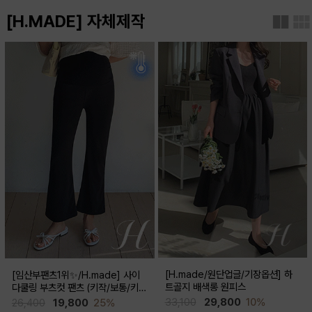
[H.MADE] 자체제작
[H.made/원단업글/기장옵션] 하
[임산부팬츠1위✨/H.made] 사이
트골지 배색롱 원피스
다쿨링 부츠컷 팬츠 (키작/보통/키
큰)
33,100
29,800
10%
26,400
19,800
25%