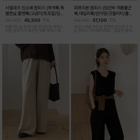
시엘네크 민소매 원피스 (하객룩,특
퍼프리본 원피스 (임산부 여름출근
별한날,촬영룩/고급미/핏조절/임산
룩,데일리룩/만삭맘/굿퀄리티/출산
부,출산후 착용가능)
후 착용가능)
48,900
45,500
7%
54,900
51,100
7%
터틀넥으로 트렌디한 포인트와 여성스
여성스러운 무드로 잔잔한 포인트가 되
러운 분위기가 물씬한 여름 원피스예요
는 원피스 아이템이에요~ 깔끔한 컬러
심플하지만 착용만 해도 우아한 무드가
로 부담없이 착용하기 좋아요
느껴진답니다