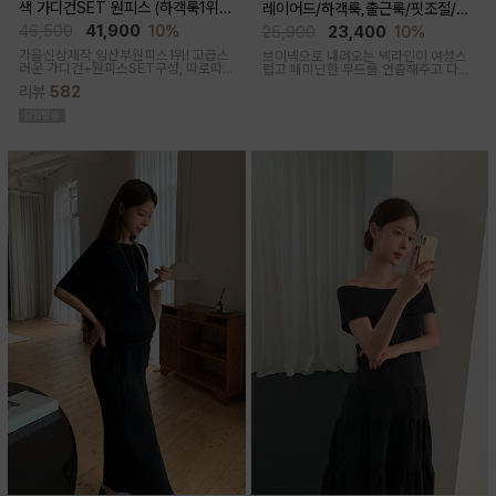
색 가디건SET 원피스 (하객룩1위/
레이어드/하객룩,출근룩/핏조절/임
고급미/가디건SET/임산부,출산후,
산부,출산후 착용가능)
46,500
41,900
10%
25,900
23,400
10%
누구나예쁜핏)
가을신상제작,임산부원피스1위! 고급스
브이넥으로 내려오는 넥라인이 여성스
러운 가디건+원피스SET구성, 따로따
럽고 페미닌한 무드를 연출해주고 다양
로 활용하기에 좋아 사랑받는 원피스
한 상의와 레이어드가능한 활용도 높은
리뷰
582
만능 코디 아이템