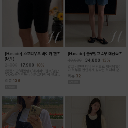
[H.made] 스포티무드 바이커 팬츠
[H.made] 블루망고 4부 데님쇼츠
(M/L)
40,000
34,800
13%
21,800
17,900
18%
얇고 시원한 데님 원단으로 제작되었어
요 복부를 편안하게 감싸는 복대와 군살
(쫀쫀스판/배쫄림X/레이어드필수/임산
커버되는 여유핏! 사이드&뒷포켓, 노란
부OK/출산후쭉-)
여름코디에 꼭 필요
리뷰
32
스티치로 실용성과 포인트를 더했어요
한 핫아이템, 스포티한 무드의 바이커팬
캐주얼하게 톡! 걸치기 좋은 한여름 필수
리뷰
139
츠!쫀쫀한 다리라인과 배부분은 부드럽
팬츠예요
고 쫀쫀한 소재에요