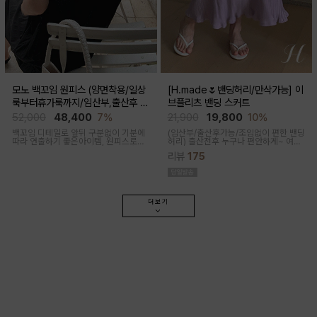
모노 백꼬임 원피스 (양면착용/일상
[H.made🌷밴딩허리/만삭가능] 이
룩부터휴가룩까지/임산부,출산후 가
브플리츠 밴딩 스커트
능)
52,000
48,400
7%
21,900
19,800
10%
백꼬임 디테일로 앞뒤 구분없이 기분에
(임산부/출산후가능/조임없이 편한 밴딩
따라 연출하기 좋은아이템, 원피스로도,
허리)
출산전후 누구나 편안하게~ 여성
팬츠와 레이어드해 블라우스로도 다양
스러운 라인, 피부에 닿는 촉감이 부드러
리뷰
175
한 무드로입어지며 구김과 늘어짐없는
운 플리츠 스커트
나일론 혼방으로 여름 휘뚜루마뚜루 원
피스
더보기