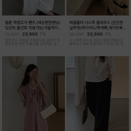
벌룬 하렘조거 팬츠 (세상편한밴딩/
버클홀터 시스루 블라우스 (은은한
임산부,출산후 착용가능/가을까지코
실루엣/레이어드/하객룩,데이트룩/
디)
임산부부터출산후 착용가능)
25,600
23,900
7%
36,400
33,900
7%
얇직하고 가벼운 무게감으로 입은듯 안
시스루한 무드로 여성스럽게 연출되는
입은듯한 편한 착용감을 선사하는 요즘
블라우스예요 트렌디한 디자인으로 코
유행하고 있는 트렌디한 하렘조거팬츠
디활용도가 좋아요
캐주얼하면서 유니크한 아웃핏을 연출
해줍니다