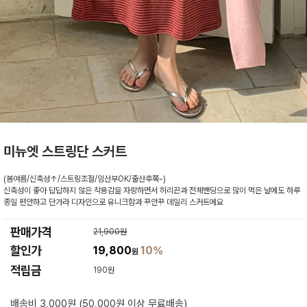
미뉴엣 스트링단 스커트
(봄여름/신축성↑/스트링조절/임산부OK/출산후쭉-)
신축성이 좋아 답답하지 않은 착용감을 자랑하면서 허리끈과 전체밴딩으로 많이 먹은 날에도 하루
종일 편안하고 단가라 디자인으로 유니크함과 꾸안꾸 데일리 스커트에요
판매가격
21,900원
할인가
19,800
10%
원
적립금
190원
배송비 3,000원 (50,000원 이상 무료배송)