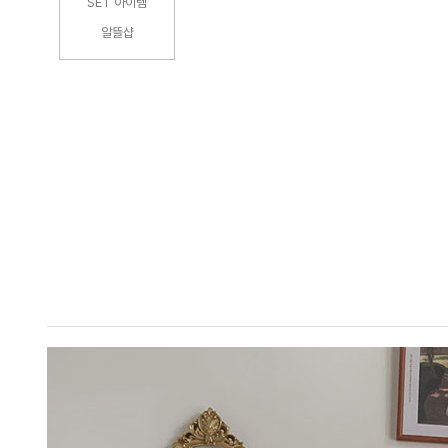
SET 아이템
알뜰샵