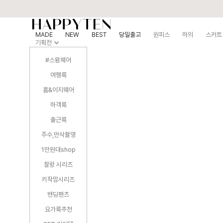
MADE
NEW
BEST
당일출고
원피스
하의
스커트
기획전
#스윔웨어
여행룩
홈&이지웨어
하객룩
출근룩
주수,만삭촬영
1만원대shop
찰랑 시리즈
키작맘시리즈
밴딩팬츠
요가룩추천