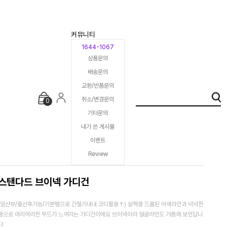
커뮤니티
1644-1067
상품문의
배송문의
교환/반품문의
취소/변경문의
0
기타문의
내가 쓴 게시물
이벤트
Review
스탠다드 브이넥 가디건
(임산부/출산후가능/기본템으로 간절기내내 코디활용↑) 살짝쿵 드롭된 어깨라인과 넉넉한
품으로 여리여리한 무드가 느껴지는 가디건이에요 브이넥이라 얼굴라인도 갸름해 보인답니
다