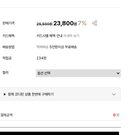
23,800
7%
판매가격
25,500
원
원
카드혜택
카드사별 혜택 안내
자세히 보기
배송방법
택배배송
5만원이상 무료배송
적립금
234원
컬러
함께 코디된 상품 한번에 구매하기
결제금액
원
0