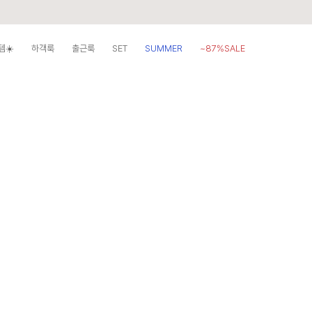
템☀️
하객룩
출근룩
SET
SUMMER
~87%SALE