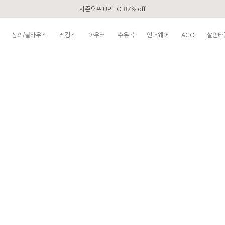
시즌오프 UP TO 87% off
신규회원 전 상품 무료배송
상의/블라우스
레깅스
아우터
수유복
언더웨어
ACC
살안타
APP 2,000원 할인쿠폰
베스트 리뷰어 최대 1만원쿠폰
구매할수록 쌓이는 VIP 멤버십