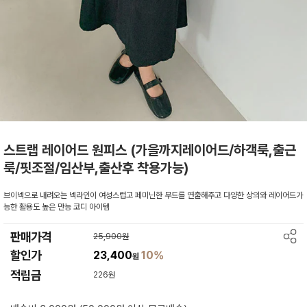
스트랩 레이어드 원피스 (가을까지레이어드/하객룩,출근
룩/핏조절/임산부,출산후 착용가능)
브이넥으로 내려오는 넥라인이 여성스럽고 페미닌한 무드를 연출해주고 다양한 상의와 레이어드가
능한 활용도 높은 만능 코디 아이템
판매가격
25,900원
할인가
23,400
10%
원
적립금
226원