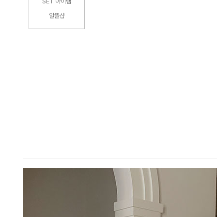
SET 아이템
알뜰샵