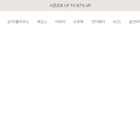
시즌오프 UP TO 87% off
신규회원 전 상품 무료배송
상의/블라우스
레깅스
아우터
수유복
언더웨어
ACC
살안타
카톡 플친 2,000원 할인쿠폰
APP 2,000원 할인쿠폰
첫 구매 5% 감사쿠폰
구매할수록 쌓이는 VIP 멤버십
베스트 리뷰어 최대 1만원쿠폰