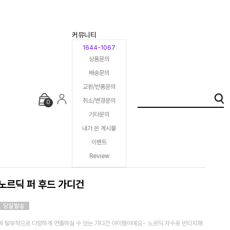
커뮤니티
1644-1067
상품문의
배송문의
교환/반품문의
취소/변경문의
0
기타문의
내가 쓴 게시물
이벤트
Review
노르딕 퍼 후드 가디건
퍼 탈부착으로 다양하게 연출하실 수 있는 가디건 아이템이에요~ 노르딕 자수로 빈티지해