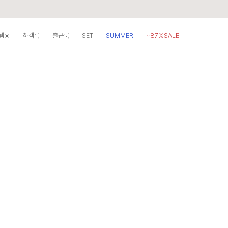
템☀️
하객룩
출근룩
SET
SUMMER
~87%SALE