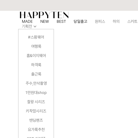
MADE
NEW
BEST
당일출고
원피스
하의
스커트
기획전
#스윔웨어
여행룩
홈&이지웨어
하객룩
출근룩
주수,만삭촬영
1만원대shop
찰랑 시리즈
키작맘시리즈
밴딩팬츠
요가룩추천