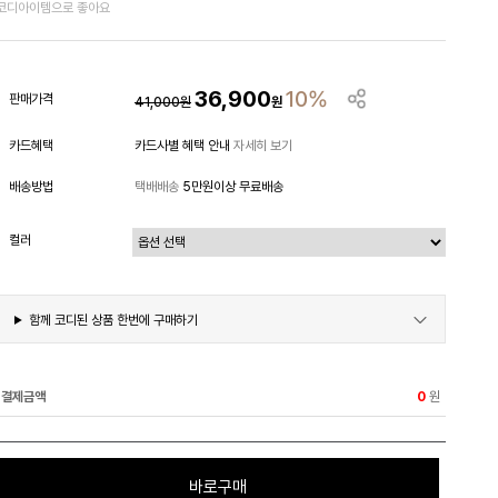
코디아이템으로 좋아요
36,900
10%
판매가격
41,000
원
원
카드혜택
카드사별 혜택 안내
자세히 보기
배송방법
택배배송
5만원이상 무료배송
컬러
함께 코디된 상품 한번에 구매하기
결제금액
원
0
바로구매