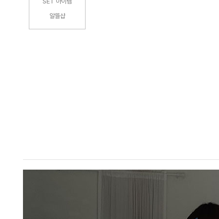
SET 아이템
알뜰샵