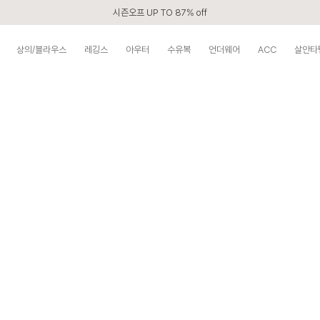
시즌오프 UP TO 87% off
신규회원 전 상품 무료배송
상의/블라우스
레깅스
아우터
수유복
언더웨어
ACC
살안타
APP 2,000원 할인쿠폰
베스트 리뷰어 최대 1만원쿠폰
구매할수록 쌓이는 VIP 멤버십