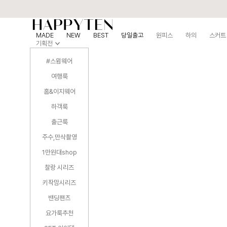
MADE
NEW
BEST
당일출고
원피스
하의
스커트
기획전
#스윔웨어
여행룩
홈&이지웨어
하객룩
출근룩
주수,만삭촬영
1만원대shop
찰랑 시리즈
키작맘시리즈
밴딩팬츠
요가룩추천