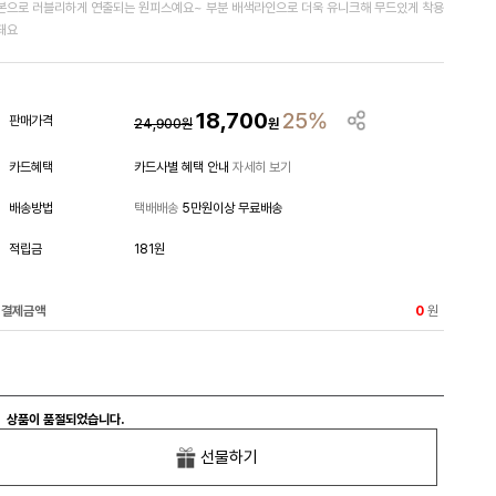
본으로 러블리하게 연출되는 원피스예요~ 부분 배색라인으로 더욱 유니크해 무드있게 착용
돼요
18,700
25%
판매가격
24,900
원
원
카드혜택
카드사별 혜택 안내
자세히 보기
배송방법
택배배송
5만원이상 무료배송
적립금
181원
결제금액
원
0
상품이 품절되었습니다.
선물하기