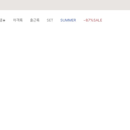
템☀️
하객룩
출근룩
SET
SUMMER
~87%SALE