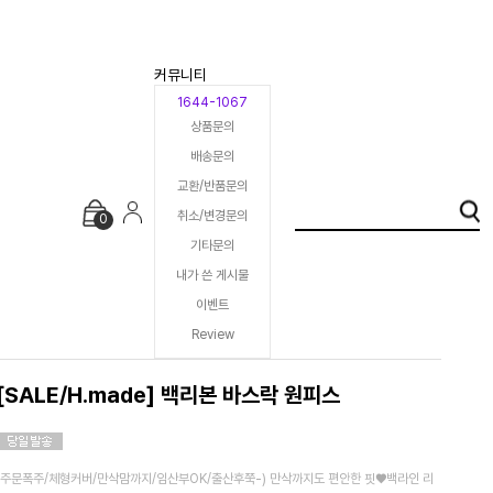
커뮤니티
1644-1067
상품문의
배송문의
교환/반품문의
취소/변경문의
0
기타문의
내가 쓴 게시물
이벤트
Review
[SALE/H.made] 백리본 바스락 원피스
(주문폭주/체형커버/만삭맘까지/임산부OK/출산후쭉-) 만삭까지도 편안한 핏♥백라인 리