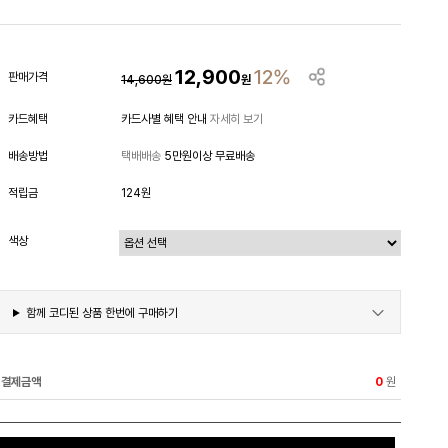
12,900
12%
판매가격
14,600
원
원
카드혜택
카드사별 혜택 안내
자세히 보기
배송방법
택배배송
5만원이상 무료배송
적립금
124원
색상
함께 코디된 상품 한번에 구매하기
결제금액
원
0