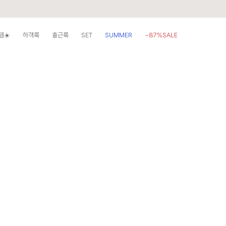
템☀️
하객룩
출근룩
SET
SUMMER
~87%SALE