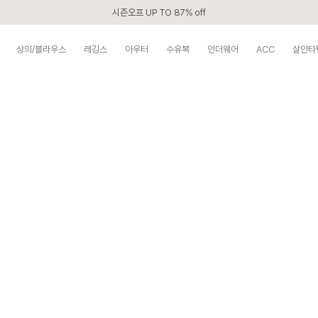
시즌오프 UP TO 87% off
신규회원 전 상품 무료배송
상의/블라우스
레깅스
아우터
수유복
언더웨어
ACC
살안타
카톡 플친 2,000원 할인쿠폰
APP 2,000원 할인쿠폰
첫 구매 5% 감사쿠폰
구매할수록 쌓이는 VIP 멤버십
베스트 리뷰어 최대 1만원쿠폰