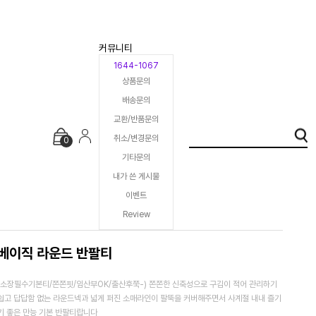
커뮤니티
1644-1067
상품문의
배송문의
교환/반품문의
취소/변경문의
0
기타문의
내가 쓴 게시물
이벤트
Review
베이직 라운드 반팔티
(소장필수기본티/쫀쫀핏/임산부OK/출산후쭉-) 쫀쫀한 신축성으로 구김이 적어 관리하기
쉽고 답답함 없는 라운드넥과 넓게 퍼진 소매라인이 팔뚝을 커버해주면서 사계절 내내 즐기
기 좋은 만능 기본 반팔티랍니다