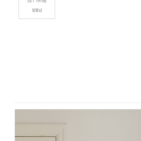
SET 아이템
알뜰샵