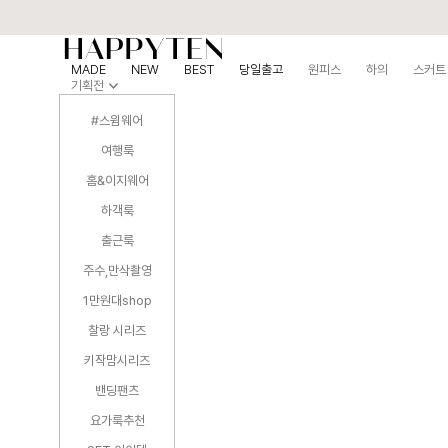
MADE
NEW
BEST
당일출고
원피스
하의
스커트
기획전
#스윔웨어
여행룩
홈&이지웨어
하객룩
출근룩
주수,만삭촬영
1만원대shop
찰랑 시리즈
키작맘시리즈
밴딩팬츠
요가룩추천