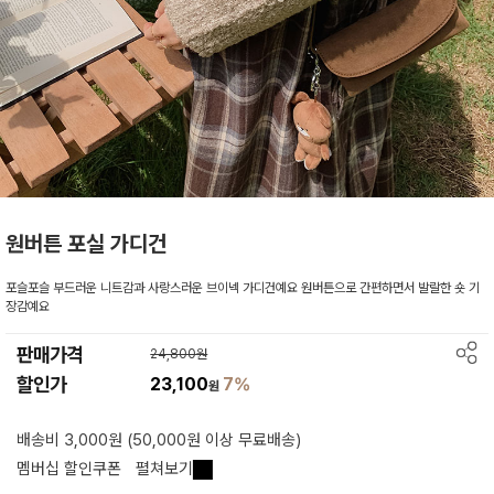
원버튼 포실 가디건
포슬포슬 부드러운 니트감과 사랑스러운 브이넥 가디건예요 원버튼으로 간편하면서 발랄한 숏 기
장감예요
판매가격
24,800원
할인가
23,100
7%
원
배송비 3,000원 (50,000원 이상 무료배송)
멤버십 할인쿠폰
펼쳐보기