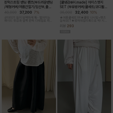
핀턱스트링 밴딩 팬츠(부드러운밴딩
[쿨냉감❄️H.made] 아이스엣지
/체형커버/여름간절기/임산부,출산
SET (부유방커버/쿨세트/코디활용
후 착용가능)
굿/출근룩,데일리룩)
40,000
37,200
7%
36,000
32,400
10%
군더더기 없이 담백하게 툭- 떨어지는
★여름쿨세트1위★쿨링 나시탑+팬츠
와이드 핏감과
앞쪽 핀턱 디테일로 하체
실속SET★썸머데일리룩으로 딱! 시원
미운살 커버해주며 고급스럽고 내추럴
한 감촉에 신축성 좋고 통기성쿨링원단
리뷰
293
한 컬러구성으로 하객룩,오피스룩으로
으로 한여름까지 가뿐하게~!
추천드리는 팬츠