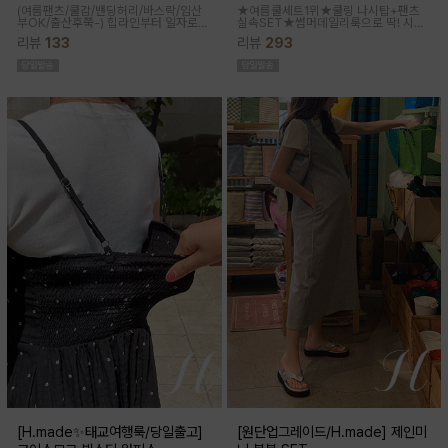
(여름팬츠/쿨감/밴딩허리/바스락/임산
★여름쿨세트1위★쿨링 나시탑+팬츠
부OK/출산후쭉-)
힙라인부터 일자로
실속SET★썸머데일리룩으로 딱! 시원
툭-하고 떨어지는 와이드라인으로 체형
한 감촉에 신축성 좋고 통기성쿨링원단
리뷰
133
리뷰
293
이 크게 드러나지않아요 데일리룩으로
으로 한여름까지 가뿐하게~!
도 좋은 데일리팬츠랍니다
[H.made✨태교여행룩/당일출고]
[원단업그레이드/H.made] 제인미