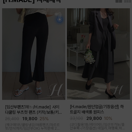
[H.made/원단업글/기장옵션] 하
[임산부팬츠1위✨/H.made] 사이
트골지 배색롱 원피스
다쿨링 부츠컷 팬츠 (키작/보통/키
큰)
33,100
29,800
10%
26,400
19,800
25%
(코디활용1등/레이어드/임산부가능/출
(재구매1위/쿨링냉감/여름팬츠/차르르
산후쭉-/기장옵션)
데일리,여행룩,하객
핏/만삭까지/임산부OK)
누적판매 2만
룩,출근룩 OK! 하트넥 디자인으로 여성
6천장↑차르르한 가벼운 소재감과 통기