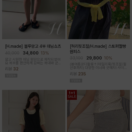
[H.made] 블루망고 4부 데님쇼츠
[허리핏조절/H.made] 스토퍼멜빵
원피스
40,000
34,800
13%
33,100
29,800
10%
얇고 시원한 데님 원단으로 제작되었어
요 복부를 편안하게 감싸는 복대와 군살
(봄여름코디활용↑/데일리룩/핏조절/출
커버되는 여유핏! 사이드&뒷포켓, 노란
산후까지)
다양한 이너와 굿매치! 사이
리뷰
32
스티치로 실용성과 포인트를 더했어요
드 스토퍼로 출산전후 예쁜핏 완성되는
캐주얼하게 톡! 걸치기 좋은 한여름 필수
리뷰
235
캐쥬얼한 무드의 뷔스티에 원피스에요
팬츠예요