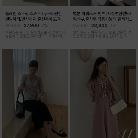
플레인 스트링 스커트 (누구나편한
벌룬 하렘조거 팬츠 (세상편한밴딩/
밴딩허리/만삭까지,출산후에도/여름
임산부,출산후 착용가능/가을까지코
간절기)
디)
30,000
27,900
7%
25,600
23,900
7%
여유있는 A라인 실루엣으로 편안하면서
얇직하고 가벼운 무게감으로 입은듯 안
심플하고 깔끔한 디자인으로 유행타지
입은듯한 편한 착용감을 선사하는 요즘
않아 매시즌 꺼내입기 좋은 데일리룩부
유행하고 있는 트렌디한 하렘조거팬츠
터 오피스룩까지 활용도 높은 스커트
캐주얼하면서 유니크한 아웃핏을 연출
해줍니다