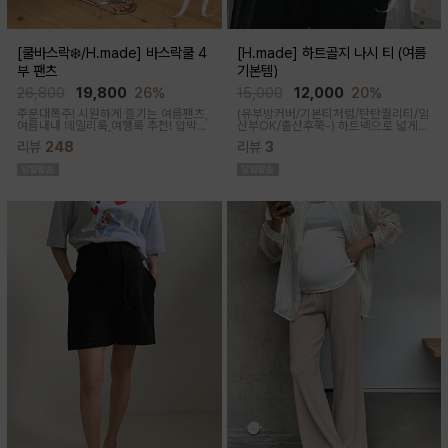
[쿨바스락❄️/H.made] 바스락쿨 4
[H.made] 하트골지 나시 티 (여름
부 팬츠
기본템)
26,800
19,800
26%
15,000
12,000
20%
주문대폭주! 시원하게 즐기는 여름팬츠,
(유부방커버/기본티처럼/탄탄퀄리티/임
여름내내 데일리룩,여행룩 추천! 압박없
산부OK/출산후쭉-)
하트넥으로 넓게
이 편안한 임부복대, 캐쥬얼한 무드의 편
파져 은은한 쇄골 노출이 여성스러운 실
리뷰
248
리뷰
3
안한 팬츠에요!바스락거리는 매끈한 원
루엣이 되고 넓은 암홀로 끼임이나 답답
단감으로착용감이 기분좋은 데일리 아
함 없이 편하게 입어진답니다
이템이에요!