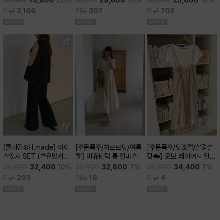
26,400
19,800
25%
28,600
25,800
10%
큰)
리뷰
307
리뷰
3,106
리뷰
702
[주문폭주/차르르핏/여름
[쿨냉감❄️H.made] 아이
[주문폭주/핏조절/살랑살
🌴] 미쥬핀턱 롱 원피스
스엣지 SET (부유방커버/
랑☁️] 오브 레이어드 원피
쿨세트/코디활용굿/출근
스
35,000
32,600
7%
36,000
32,400
10%
36,900
34,400
7%
룩,데일리룩)
리뷰
16
리뷰
293
리뷰
4