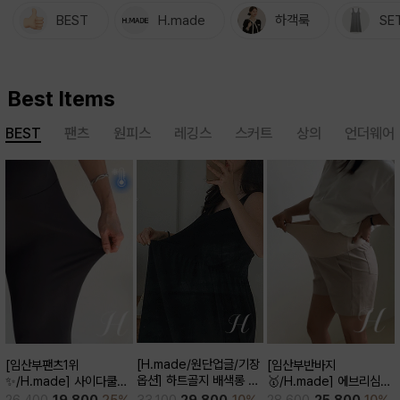
BEST
H.made
하객룩
SE
Best Items
BEST
팬츠
원피스
레깅스
스커트
상의
언더웨어
[H.made/원단업글/기장
[임산부팬츠1위
[임산부반바지
옵션] 하트골지 배색롱 원
✨/H.made] 사이다쿨링
🥇/H.made] 에브리심플
피스
부츠컷 팬츠 (키작/보통/키
3부 팬츠
33,100
29,800
10%