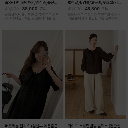
숄SET/만삭맘까지/임신중,출산후
별한날,촬영룩/고급미/핏조절/임산
착용가능)
부,출산후 착용가능)
40,800
38,000
7%
48,900
45,500
7%
심플하면서 유니크한 숄 포인트로 시크
터틀넥으로 트렌디한 포인트와 여성스
하고 스타일리쉬한 포인트가 되는 원피
러운 분위기가 물씬한 여름 원피스예요
스 세트 아이템이에요
심플하지만 착용만 해도 우아한 무드가
느껴진답니다
퍼프리본 원피스 (임산부 여름출근
와이드 스트랩밴딩 슬랙스 (편한밴