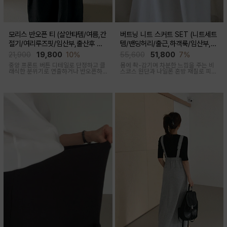
모리스 반오픈 티 (살안타템/여름,간
버트닝 니트 스커트 SET (니트세트
절기/여리루즈핏/임산부,출산후 착
템/밴딩허리/출근,하객룩/임산부,출
용가능)
산후 착용가능)
21,900
19,800
10%
55,600
51,800
7%
중앙 프론트 버튼 디테일로 단정하고 클
몸에 촥-감기며 차분한 느낌을 주는 비
래식한 분위기로 연출하거나 반오픈하
스코스 원단과 나일론 혼방 재질로 피부
여 시원한 넥라인 연출하여 쿨한 무드로
에 닿는 순간 느껴지는 쿨링감으로 한여
여러가지 스타일링 가능한 만능 긴팔 티
름에도 불쾌감없이 시원하게 착용가능
셔츠
한 상황구애없이 입기 좋은 세트아이템