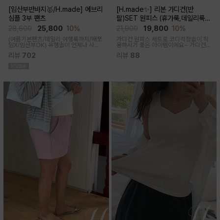
[임산부반바지🥇/H.made] 에브리
[H.made✨] 리본 가디건(반
심플 3부 팬츠
팔)SET 원피스 (휴가룩,데일리룩/
체형완벽커버/임산부,출산후 누구나
28,600
25,800
10%
21,900
19,800
10%
OK)
(여름기본팬츠/데일리,여행룩까지/배쪼
가디건 원피스 세트로 코디걱정없이 착
임X/임산부OK)
유행없이 언제나 사랑
용하시기 좋은 아이템이에요~ 가디건
받는 BASIC! 심플하고 베이직한 디자
배색라인과 리본매듭으로 포인트를 줘
리뷰
702
리뷰
88
인이라유행 걱정 없이 매 시즌마다꺼내
꾸안꾸룩으로 활용하기 좋아요
입기 좋은 3부 팬츠