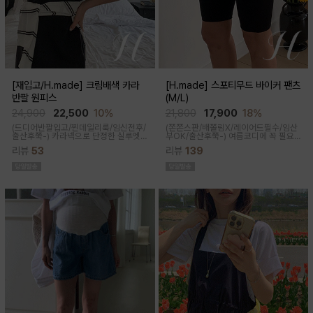
[재입고/H.made] 크림배색 카라
[H.made] 스포티무드 바이커 팬츠
반팔 원피스
(M/L)
24,900
22,500
10%
21,800
17,900
18%
(드디어반팔입고/찐데일리룩/임신전후/
(쫀쫀스판/배쫄림X/레이어드필수/임산
출산후쭉-)
카라넥으로 단정한 실루엣
부OK/출산후쭉-)
여름코디에 꼭 필요
과 배색 디테일이 들어가면서 전체적으
한 핫아이템, 스포티한 무드의 바이커팬
리뷰
53
리뷰
139
로 여유있는 핏감과 미운 군살을 가려주
츠!쫀쫀한 다리라인과 배부분은 부드럽
고 일자로 툭 떨어지는 핏으로 깔끔한 핏
고 쫀쫀한 소재에요
연출된답니다