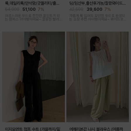
룩,데일리룩/만삭맘/굿퀄리티/출산
딩/임산부,출산후가능/찰랑와이드/
후 착용가능)
출근룩,데일리룩)
54,900
51,100
7%
42,500
39,600
7%
여성스러운 무드로 잔잔한 포인트가 되
가볍게 툭 입어도 모던한 무드로 완성되
는 원피스 아이템이에요~ 깔끔한 컬러
는 소장 추천 아이템이에요~ 와이드핏
로 부담없이 착용하기 좋아요
으로 트렌디하게 착용돼요
이지모먼트 점프 수트 (가을까지/밑
어깨리본끈 나시 블라우스 (여름하