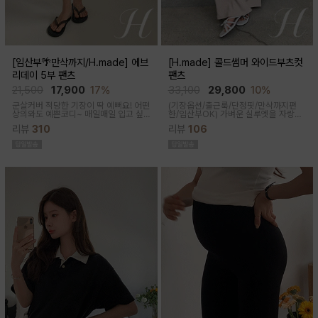
[임산부🌴만삭까지/H.made] 에브
[H.made] 콜드썸머 와이드부츠컷
리데이 5부 팬츠
팬츠
21,500
17,900
17%
33,100
29,800
10%
군살커버 적당한 기장이 딱 예뻐요! 어떤
(기장옵션/출근룩/단정핏/만삭까지편
상의와도 예쁜코디~ 매일매일 입고 싶
한/임산부OK)
가벼운 실루엣을 자랑하
어지는 팬츠착용감이 정말 좋아요~적당
는 와이드 부츠컷 팬츠예요~ 시원한 원
리뷰
310
리뷰
106
한 5부 기장감으로 군살커버
단감과 디자인으로 쾌적하게 착용돼요