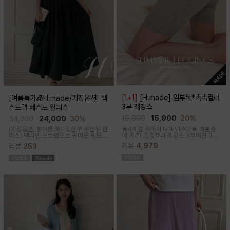
[1+1]
[H.made] 임부복*촉촉컬러
[여름특가🧊H.made/기장옵션] 백
3부 레깅스
스트랩 베스트 원피스
19,800
15,900
20%
34,200
24,000
30%
★4계절 속바지1+1EVENT★ 기본중
(기장옵션, 봄여름 쭉- 임산부 꾸안꾸 원
에 기본! 촉촉컬러 레깅스 3부버전 미니
피스)
백라인 스트랩으로 귀여운 뒷모습
원피스나 스커트안에 쏙~사계절 내내
으로 연출해주는 기특한 원피스, 바스락
리뷰
4,979
리뷰
253
필수템인 3부 속바지쫀쫀한 신축성으로
한 소재로 착용감이 가벼워요
편안해요