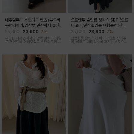
내추럴무드 스탠다드 팬츠 (부드러
오프맨투 슬링롱 원피스 SET (오프
운밴딩허리/임산부,만삭까지,출산후
티SET/만삭촬영룩 여행룩/임산부,
착용가능)
출산후 착용가능)
25,600
23,900
7%
25,600
23,900
7%
무난한 디자인이지만 앞쪽 핀턱 디테일
심플한듯 슬림하게 바디라인을 잡아주
로 포인트를 더해주었고 스탠다드한 핏
며, 아래로 내려갈수록 퍼지는 A핏으로
으로 취향타지않아 꺼내입기 좋은 여름
하체미운살 커버해주며 맥시한 기장감
교복바지로 추천드리는 팬츠
으로 여성스러움을 돋보이게하는 세련
된 무드의 투피스세트