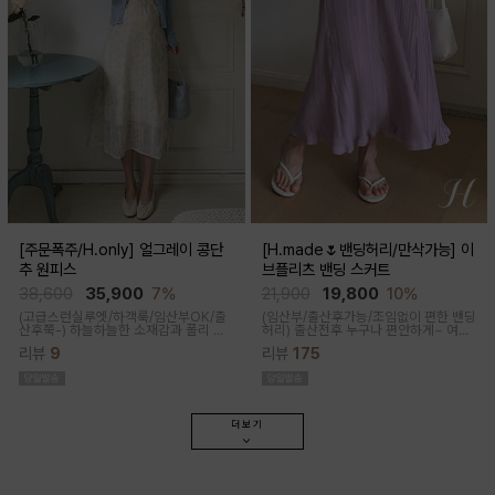
[주문폭주/H.only] 얼그레이 콩단
[H.made🌷밴딩허리/만삭가능] 이
추 원피스
브플리츠 밴딩 스커트
38,600
35,900
7%
21,900
19,800
10%
(고급스런실루엣/하객룩/임산부OK/출
(임산부/출산후가능/조임없이 편한 밴딩
산후쭉-)
하늘하늘한 소재감과 폴리 원
허리)
출산전후 누구나 편안하게~ 여성
단의 부드러운 터치감으로 걸을때마다
스러운 라인, 피부에 닿는 촉감이 부드러
리뷰
9
리뷰
175
우아하고 A라인으로 롱하게 떨어지는
운 플리츠 스커트
핏감으로 체형커버까지 도와주는 원피
스랍니다
더보기