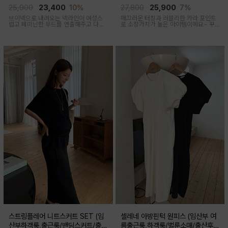
산부,출산후 착용가능)
출산후 착용가능)
25,900
23,400
10%
27,800
25,900
7%
브이넥으로 내려오는 넥라인이 여성스
매끄러운 터칭과 러블리한 카라 포인트
럽고 페미닌한 무드를 연출해주고 다양
로 소장가치가 높은 아이템이에요~ 꾸
한 상의와 레이어드가능한 활용도 높은
안꾸룩 강추 아이템
만능 코디 아이템
스트링플레어 니트스커트 SET (임
셀레네 아방핀턱 원피스 (임산부 여
산부하객룩,출근룩/밴딩스커트/출산
름출근룩,하객룩/벌룬소매/출산후