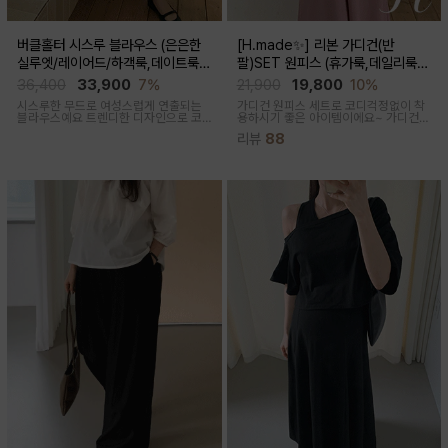
버클홀터 시스루 블라우스 (은은한
[H.made✨] 리본 가디건(반
실루엣/레이어드/하객룩,데이트룩/
팔)SET 원피스 (휴가룩,데일리룩/
임산부부터출산후 착용가능)
체형완벽커버/임산부,출산후 누구나
36,400
33,900
7%
21,900
19,800
10%
OK)
시스루한 무드로 여성스럽게 연출되는
가디건 원피스 세트로 코디걱정없이 착
블라우스예요 트렌디한 디자인으로 코
용하시기 좋은 아이템이에요~ 가디건
디활용도가 좋아요
배색라인과 리본매듭으로 포인트를 줘
리뷰
88
꾸안꾸룩으로 활용하기 좋아요