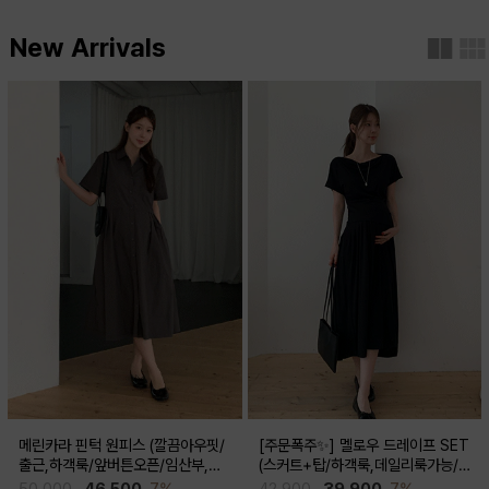
New Arrivals
메린카라 핀턱 원피스 (깔끔아우핏/
[주문폭주✨] 멜로우 드레이프 SET
출근,하객룩/앞버튼오픈/임산부,출
(스커트+탑/하객룩,데일리룩가능/
산후 착용가능)
임산부,출산후 착용가능)