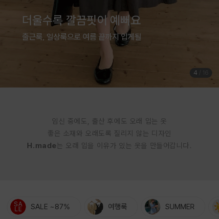
여름은 귀엽게 입는 계절
체형커버까지 완벽한 점프수트
5
/
16
임신 중에도, 출산 후에도 오래 입는 옷
좋은 소재와 오래도록 질리지 않는 디자인
H.made
는 오래 입을 이유가 있는 옷을 만들어갑니다.
SALE ~87%
여행룩
SUMMER