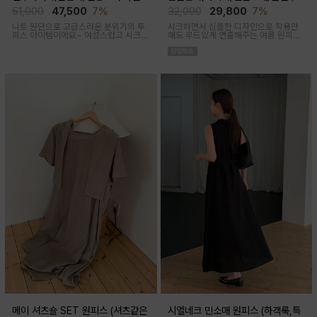
후 착용가능)
착용가능)
51,000
47,500
7%
32,000
29,800
7%
니트 원단으로 고급스러운 분위기의 투
시크하면서 심플한 디자인으로 착용만
피스 아이템이에요~ 여성스럽고 시크한
해도 무드있게 연출해주는 여름 원피스
무드로 연출된답니다
아이템이에요
메이 셔츠숄 SET 원피스 (셔츠같은
시엘네크 민소매 원피스 (하객룩,특