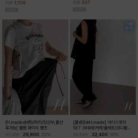
리뷰
307
리뷰
3,106
스러움이 물씬 느껴지고 맥시한 기장감
성이 뛰어나 쾌적한 착용감으로 여름시
으로 우아한 실루엣이 연출된답니다
즌내내 시원하게 입기좋은 쿨부츠컷
[H.made🧊밴딩허리/임산부,출산
[쿨냉감❄️H.made] 아이스엣지
후가능] 쿨썸 와이드 팬츠
SET (부유방커버/쿨세트/코디활용
굿/출근룩,데일리룩)
37,200
29,800
20%
36,000
32,400
10%