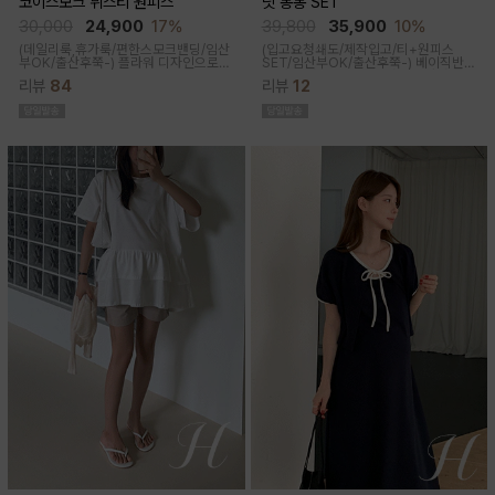
코이스모크 뷔스티 원피스
닛 봉봉 SET
30,000
24,900
17%
39,800
35,900
10%
(데일리룩,휴가룩/편한스모크밴딩/임산
(입고요청쇄도/제작입고/티+원피스
부OK/출산후쭉-) 플라워 디자인으로
SET/임산부OK/출산후쭉-)
베이직반팔
여성스러워 소장욕구를 업시켜주는 뷔
과 나시 원피스 세트 구성으로 가성비세
리뷰
84
리뷰
12
스티에 원피스랍니다
트로 탄탄한 코튼원단으로 부드럽고 내
구성이 좋음