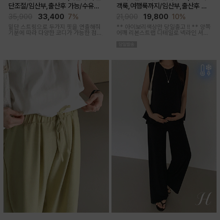
단조절/임산부,출산후 가능/수유복
객룩,여행룩까지/임산부,출산후 착
겸용)
용가능)
35,900
33,400
7%
21,900
19,800
10%
밑단 스트링으로 두가지 핏을 연출해줘
** 아이보리색상만 당일출고 !! **
양쪽
기분에 따라 다양한 코디가 가능한 점프
어깨 리본스트랩 디테일로 넥라인 셔링
수트에요, 단독 입거나 이너 매치해서 가
조절이 가능해 무드에 맞게 여성스럽고
을까지 스타일링
러블리한 아웃핏 연출해주며 앞부분 스
티치 핀턱디테일로 단정함을 더해준 격
식있는자리,여행룩,모임룩 다양하게 활
용하기 좋은 블라우스