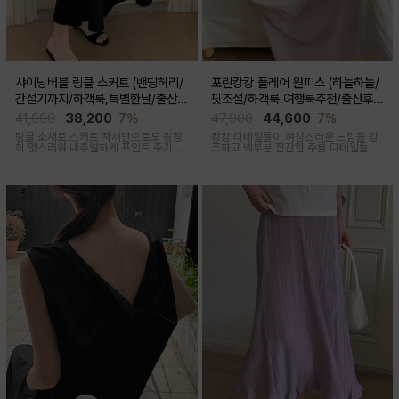
샤이닝버블 링클 스커트 (밴딩허리/
포린캉캉 플레어 원피스 (하늘하늘/
간절기까지/하객룩,특별한날/출산후
핏조절/하객룩.여행룩추천/출산후
가능)
착용가능)
41,000
38,200
7%
47,900
44,600
7%
링클 소재로 스커트 자체만으로도 굉장
캉캉 디테일들이 여성스러운 느낌을 강
히 멋스러워 내추럴하게 포인트 주기 좋
조하고 넥부분 잔잔한 주름 디테일들로
고 적당한 두께감, 계절 구애 받지않고
우아함 한스푼 더했어요, 걸을때마다 살
두루두루 착용하기 좋은 스커트
랑살랑 쾌적한 착용감을 선사하는 원