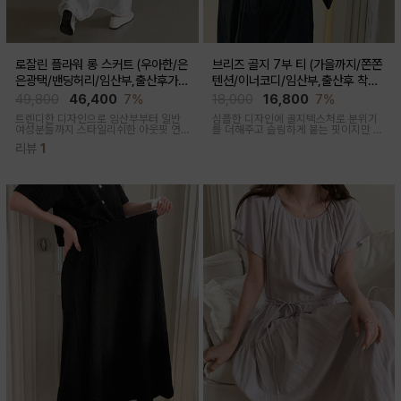
로잘린 플라워 롱 스커트 (우아한/은
브리즈 골지 7부 티 (가을까지/쫀쫀
은광택/밴딩허리/임산부,출산후가
텐션/이너코디/임산부,출산후 착용
능)
가능)
49,800
46,400
7%
18,000
16,800
7%
트렌디한 디자인으로 임산부부터 일반
심플한 디자인에 골지텍스처로 분위기
여성분들까지 스타일리쉬한 아웃핏 연
를 더해주고 슬림하게 붙는 핏이지만 부
출해주며 섬세하게 들어간 플라워 자수
드러운 모달혼방으로 기분 좋은 칙용감
리뷰
1
패턴과 우아한 광택감이 세련된 롱스커
트