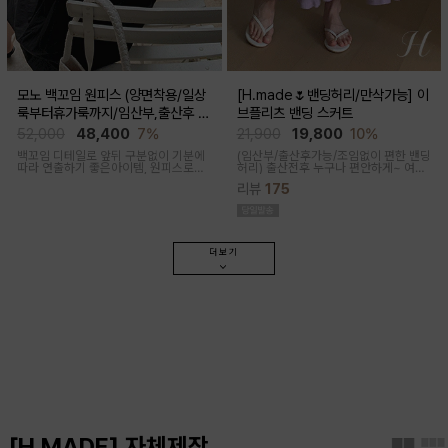
모노 백꼬임 원피스 (양면착용/일상
[H.made🌷밴딩허리/만삭가능] 이
룩부터휴가룩까지/임산부,출산후 가
브플리츠 밴딩 스커트
능)
52,000
48,400
7%
21,900
19,800
10%
백꼬임 디테일로 앞뒤 구분없이 기분에
(임산부/출산후가능/조임없이 편한 밴딩
따라 연출하기 좋은아이템, 원피스로도,
허리)
출산전후 누구나 편안하게~ 여성
팬츠와 레이어드해 블라우스로도 다양
스러운 라인, 피부에 닿는 촉감이 부드러
리뷰
175
한 무드로입어지며 구김과 늘어짐없는
운 플리츠 스커트
나일론 혼방으로 여름 휘뚜루마뚜루 원
피스
더보기
[H.MADE] 자체제작