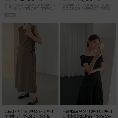
50,000
46,500
7%
42,900
39,900
7%
** 스카이블루, 챠콜 색상만 당일출고 !!
심플하면서 우아하고 여성스러운 포인
**
가벼운 소재감과 깔끔한 디자인으로
트로 무드있게 착용되어 코디 걱정 없는
소장하기 좋은 꾸안꾸 아이템이에요, 앞
투피스 아이템이에요
버튼 오픈되어 외출수유복으로도 추천
해요
스트랩 레이어드 원피스 (가을까지
투웨이오프 텐션 티 (만삭촬영룩,태
레이어드/하객룩,출근룩/핏조절/임
교여행/쫀쫀텐션/앞뒤착용/임산부,