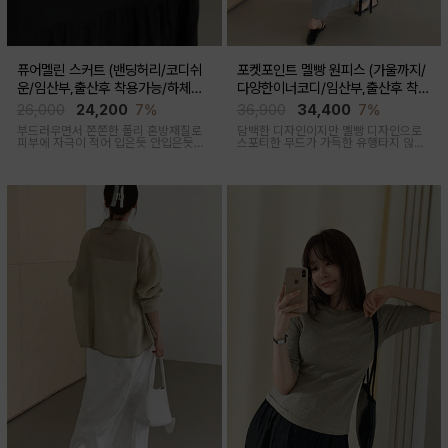
퓨어멜린 스커트 (밴딩허리/코디쉬
포켓포인트 멜빵 원피스 (가울까지/
운/임산부,출산후 착용가능/하체커
다양한이너코디/임산부,출산후 착용
버)
가능)
26,000
24,200
7%
36,900
34,400
7%
부드러우면서 쫀쫀한 폴리 혼방재질로
담백한 디자인이지만 멜빵 디자인으로
피부에 자극이 적어 입은듯 안입은듯한
스포티한 무드가 가득한 유행타지 않는
가벼운 착용감을 주는 내추럴하게 퍼지
스타일리쉬한 멜빵원피스로 마실룩부터
는 실루엣이 매력적인 스커트
여행룩까지 추천