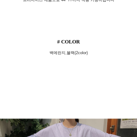
# COLOR
백메란지,블랙(2color)