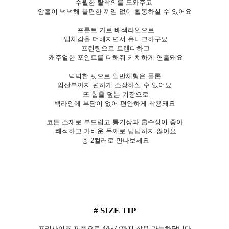
수월한 탈착의를 도와주고
암홀이 넉넉해 불편한 끼임 없이 활동하실 수 있어요
프론트 가로 배색라인으로
입체감을 더해지면서 유니크하구요
프린팅으로 트렌디하고
캐주얼한 포인트를 더해줘 키치하게 연출돼요
넉넉한 핏으로 일반체형은 물론
임산부까지 편하게 소장하실 수 있어요
또 힙을 덮는 기장으로
백라인에 부담이 없어 편안하게 착용돼요
코튼 소재로 부드럽고 통기상과 흡수성이 좋아
쾌적하고 가벼운 두께로 답답하지 않아요
총 2컬러로 만나보세요
# SIZE TIP
프리사이즈 제품으로 44~77까지 착용 가능하답니다