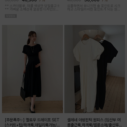
50,000
46,500
7%
40,800
38,000
7%
** 스카이블루, 챠콜 색상만 당일출고 !!
심플하면서 유니크한 숄 포인트로 시크
**
가벼운 소재감과 깔끔한 디자인으로
하고 스타일리쉬한 포인트가 되는 원피
소장하기 좋은 꾸안꾸 아이템이에요, 앞
스 세트 아이템이에요
버튼 오픈되어 외출수유복으로도 추천
해요
[주문폭주✨] 멜로우 드레이프 SET
셀레네 아방핀턱 원피스 (임산부 여
(스커트+탑/하객룩,데일리룩가능/
름출근룩,하객룩/벌룬소매/출산후