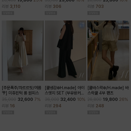
28,600
25,800
10%
26,400
19,800
25%
큰)
리뷰
306
리뷰
703
리뷰
3,110
[쿨바스락❄️/H.made] 바
[주문폭주/차르르핏/여름
[쿨냉감❄️H.made] 아이
스락쿨 4부 팬츠
🌴] 미쥬핀턱 롱 원피스
스엣지 SET (부유방커버/
쿨세트/코디활용굿/출근
26,800
19,800
26%
35,000
32,600
7%
36,000
32,400
10%
룩,데일리룩)
리뷰
248
리뷰
16
리뷰
294