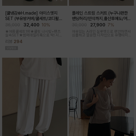
[쿨냉감❄️H.made] 아이스엣지
플레인 스트링 스커트 (누구나편한
SET (부유방커버/쿨세트/코디활용
밴딩허리/만삭까지,출산후에도/여름
굿/출근룩,데일리룩)
간절기)
36,000
32,400
10%
30,000
27,900
7%
★여름쿨세트1위★쿨링 나시탑+팬츠
여유있는 A라인 실루엣으로 편안하면서
실속SET★썸머데일리룩으로 딱! 시원
심플하고 깔끔한 디자인으로 유행타지
한 감촉에 신축성 좋고 통기성쿨링원단
않아 매시즌 꺼내입기 좋은 데일리룩부
리뷰
294
으로 한여름까지 가뿐하게~!
터 오피스룩까지 활용도 높은 스커트