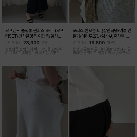
오프맨투 슬링롱 원피스 SET (오프
모리스 반오픈 티 (살안타템/여름,간
티SET/만삭촬영룩 여행룩/임산부,
절기/여리루즈핏/임산부,출산후 착
출산후 착용가능)
용가능)
25,600
23,900
7%
21,900
19,800
10%
심플한듯 슬림하게 바디라인을 잡아주
중앙 프론트 버튼 디테일로 단정하고 클
며, 아래로 내려갈수록 퍼지는 A핏으로
래식한 분위기로 연출하거나 반오픈하
하체미운살 커버해주며 맥시한 기장감
여 시원한 넥라인 연출하여 쿨한 무드로
으로 여성스러움을 돋보이게하는 세련
여러가지 스타일링 가능한 만능 긴팔 티
된 무드의 투피스세트
셔츠