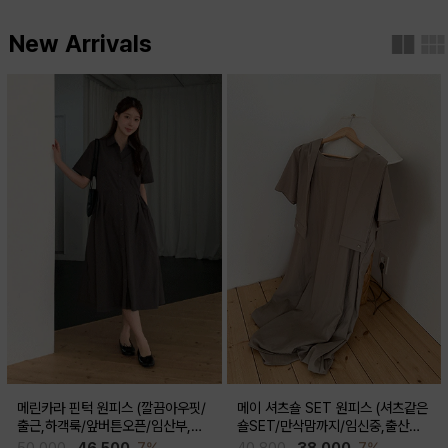
New Arrivals
메린카라 핀턱 원피스 (깔끔아우핏/
메이 셔츠숄 SET 원피스 (셔츠같은
출근,하객룩/앞버튼오픈/임산부,출
숄SET/만삭맘까지/임신중,출산후
산후 착용가능)
착용가능)