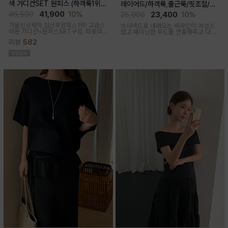
색 가디건SET 원피스 (하객룩1위/
레이어드/하객룩,출근룩/핏조절/임
고급미/가디건SET/임산부,출산후,
산부,출산후 착용가능)
46,500
41,900
10%
25,900
23,400
10%
누구나예쁜핏)
가을신상제작,임산부원피스1위! 고급스
브이넥으로 내려오는 넥라인이 여성스
러운 가디건+원피스SET구성, 따로따
럽고 페미닌한 무드를 연출해주고 다양
로 활용하기에 좋아 사랑받는 원피스
한 상의와 레이어드가능한 활용도 높은
리뷰
582
만능 코디 아이템