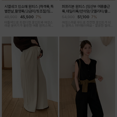
시엘네크 민소매 원피스 (하객룩,특
퍼프리본 원피스 (임산부 여름출근
별한날,촬영룩/고급미/핏조절/임산
룩,데일리룩/만삭맘/굿퀄리티/출산
부,출산후 착용가능)
후 착용가능)
48,900
45,500
7%
54,900
51,100
7%
터틀넥으로 트렌디한 포인트와 여성스
여성스러운 무드로 잔잔한 포인트가 되
러운 분위기가 물씬한 여름 원피스예요
는 원피스 아이템이에요~ 깔끔한 컬러
심플하지만 착용만 해도 우아한 무드가
로 부담없이 착용하기 좋아요
느껴진답니다