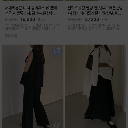
어깨리본끈 나시 블라우스 (여름하
핀턱스트링 밴딩 팬츠(부드러운밴딩
객룩,여행룩까지/임산부,출산후 착
/체형커버/여름간절기/임산부,출산
용가능)
후 착용가능)
21,900
19,800
10%
40,000
37,200
7%
** 아이보리색상만 당일출고 !! **
양쪽
군더더기 없이 담백하게 툭- 떨어지는
어깨 리본스트랩 디테일로 넥라인 셔링
와이드 핏감과
앞쪽 핀턱 디테일로 하체
조절이 가능해 무드에 맞게 여성스럽고
미운살 커버해주며 고급스럽고 내추럴
러블리한 아웃핏 연출해주며 앞부분 스
한 컬러구성으로 하객룩,오피스룩으로
티치 핀턱디테일로 단정함을 더해준 격
추천드리는 팬츠
식있는자리,여행룩,모임룩 다양하게 활
용하기 좋은 블라우스