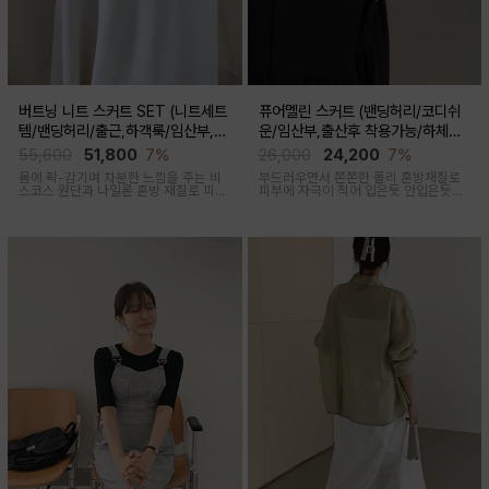
버트닝 니트 스커트 SET (니트세트
퓨어멜린 스커트 (밴딩허리/코디쉬
템/밴딩허리/출근,하객룩/임산부,출
운/임산부,출산후 착용가능/하체커
산후 착용가능)
버)
55,600
51,800
7%
26,000
24,200
7%
몸에 촥-감기며 차분한 느낌을 주는 비
부드러우면서 쫀쫀한 폴리 혼방재질로
스코스 원단과 나일론 혼방 재질로 피부
피부에 자극이 적어 입은듯 안입은듯한
에 닿는 순간 느껴지는 쿨링감으로 한여
가벼운 착용감을 주는 내추럴하게 퍼지
름에도 불쾌감없이 시원하게 착용가능
는 실루엣이 매력적인 스커트
한 상황구애없이 입기 좋은 세트아이템