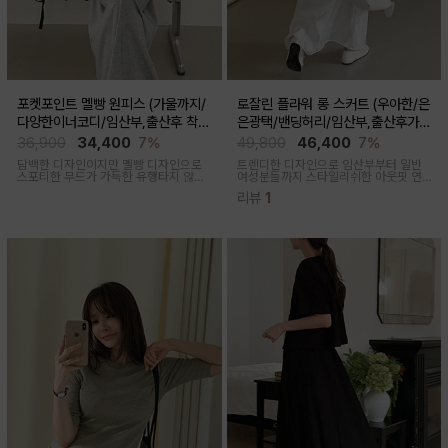
포켓포인트 멜빵 원피스 (가울까지/
로잘린 플라워 롱 스커트 (우아한/은
다양한이너코디/임산부,출산후 착용
은광택/밴딩허리/임산부,출산후가
가능)
능)
36,900
34,400
7%
49,800
46,400
7%
담백한 디자인이지만 멜빵 디자인으로
트렌디한 디자인으로 임산부부터 일반
스포티한 무드가 가득한 유행타지 않는
여성분들까지 스타일리쉬한 아웃핏 연
스타일리쉬한 멜빵원피스로 마실룩부터
출해주며 섬세하게 들어간 플라워 자수
리뷰
1
여행룩까지 추천
패턴과 우아한 광택감이 세련된 롱스커
트