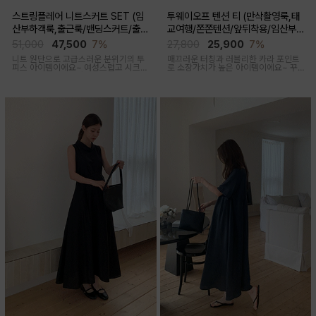
스트링플레어 니트스커트 SET (임
투웨이오프 텐션 티 (만삭촬영룩,태
산부하객룩,출근룩/밴딩스커트/출산
교여행/쫀쫀텐션/앞뒤착용/임산부,
후 착용가능)
출산후 착용가능)
51,000
47,500
7%
27,800
25,900
7%
니트 원단으로 고급스러운 분위기의 투
매끄러운 터칭과 러블리한 카라 포인트
피스 아이템이에요~ 여성스럽고 시크한
로 소장가치가 높은 아이템이에요~ 꾸
무드로 연출된답니다
안꾸룩 강추 아이템