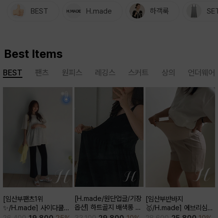
BEST
H.made
하객룩
SE
Best Items
BEST
팬츠
원피스
레깅스
스커트
상의
언더웨어
[H.made/원단업글/기장
[임산부반바지
[임산부팬츠1위
옵션] 하트골지 배색롱 원
🥇/H.made] 에브리심플
✨/H.made] 사이다쿨링
피스
3부 팬츠
부츠컷 팬츠 (키작/보통/키
33,100
29,800
10%