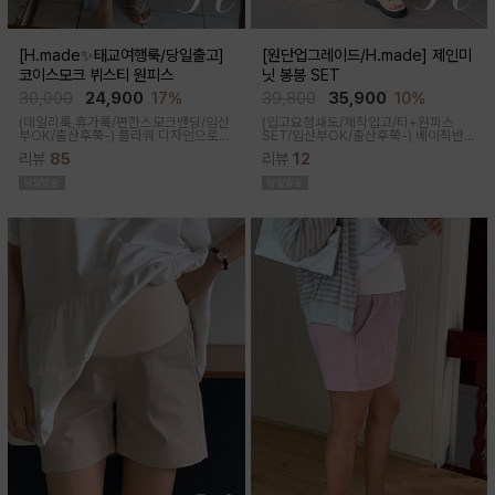
[H.made✨태교여행룩/당일출고]
[원단업그레이드/H.made] 제인미
코이스모크 뷔스티 원피스
닛 봉봉 SET
30,000
24,900
17%
39,800
35,900
10%
(데일리룩,휴가룩/편한스모크밴딩/임산
(입고요청쇄도/제작입고/티+원피스
부OK/출산후쭉-) 플라워 디자인으로
SET/임산부OK/출산후쭉-)
베이직반팔
여성스러워 소장욕구를 업시켜주는 뷔
과 나시 원피스 세트 구성으로 가성비세
리뷰
85
리뷰
12
스티에 원피스랍니다
트로 탄탄한 코튼원단으로 부드럽고 내
구성이 좋음