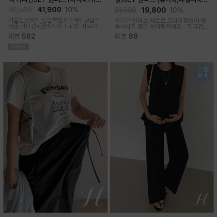
고급미/가디건SET/임산부,출산후,
체형완벽커버/임산부,출산후 누구나
46,500
41,900
10%
21,900
19,800
10%
누구나예쁜핏)
OK)
가을신상제작,임산부원피스1위! 고급스
가디건 원피스 세트로 코디걱정없이 착
러운 가디건+원피스SET구성, 따로따
용하시기 좋은 아이템이에요~ 가디건
로 활용하기에 좋아 사랑받는 원피스
배색라인과 리본매듭으로 포인트를 줘
리뷰
582
리뷰
88
꾸안꾸룩으로 활용하기 좋아요