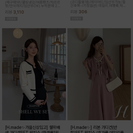
(코디활용1등/레이어드/임산부가능/출
(재구매1위/쿨링냉감/여름팬츠/차르르
산후쭉-/기장옵션)
데일리,여행룩,하객
핏/만삭까지/임산부OK)
누적판매 2만
룩,출근룩 OK! 하트넥 디자인으로 여성
6천장↑차르르한 가벼운 소재감과 통기
리뷰
306
리뷰
3,110
스러움이 물씬 느껴지고 맥시한 기장감
성이 뛰어나 쾌적한 착용감으로 여름시
으로 우아한 실루엣이 연출된답니다
즌내내 시원하게 입기좋은 쿨부츠컷
[H.made✨가을신상입고] 쉘위배
[H.made✨] 리본 가디건(반
색 가디건SET 원피스 (하객룩1위/
팔)SET 원피스 (휴가룩,데일리룩/