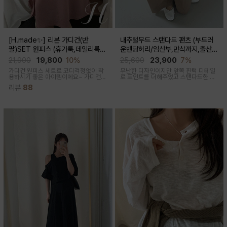
[H.made✨] 리본 가디건(반
내추럴무드 스탠다드 팬츠 (부드러
팔)SET 원피스 (휴가룩,데일리룩/
운밴딩허리/임산부,만삭까지,출산후
체형완벽커버/임산부,출산후 누구나
착용가능)
21,900
19,800
10%
25,600
23,900
7%
OK)
가디건 원피스 세트로 코디걱정없이 착
무난한 디자인이지만 앞쪽 핀턱 디테일
용하시기 좋은 아이템이에요~ 가디건
로 포인트를 더해주었고 스탠다드한 핏
배색라인과 리본매듭으로 포인트를 줘
으로 취향타지않아 꺼내입기 좋은 여름
리뷰
88
꾸안꾸룩으로 활용하기 좋아요
교복바지로 추천드리는 팬츠