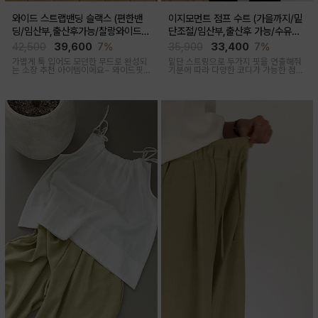
와이드 스트랩밴딩 슬랙스 (편한밴
이지모먼트 점프 수트 (가을까지/밑
딩/임산부,출산후가능/찰랑와이드/
단조절/임산부,출산후 가능/수유복
출근룩,데일리룩)
겸용)
42,500
39,600
7%
35,900
33,400
7%
가볍게 툭 입어도 모던한 무드로 완성되
밑단 스트링으로 두가지 핏을 연출해줘
는 소장 추천 아이템이에요~ 와이드핏
기분에 따라 다양한 코디가 가능한 점프
으로 트렌디하게 착용돼요
수트에요, 단독 입거나 이너 매치해서 가
을까지 스타일링