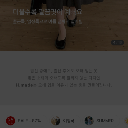
여름은 귀엽게 입는 계절
체형커버까지 완벽한 점프수트
5
/
16
임신 중에도, 출산 후에도 오래 입는 옷
좋은 소재와 오래도록 질리지 않는 디자인
H.made
는 오래 입을 이유가 있는 옷을 만들어갑니다.
SALE ~87%
여행룩
SUMMER