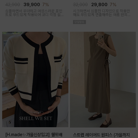
임산부,출산후 착용가능)
착용가능)
42,900
39,900
7%
32,000
29,800
7%
심플하면서 우아하고 여성스러운 포인
시크하면서 심플한 디자인으로 착용만
트로 무드있게 착용되어 코디 걱정 없는
해도 무드있게 연출해주는 여름 원피스
투피스 아이템이에요
아이템이에요
[H.made✨가을신상입고] 쉘위배
스트랩 레이어드 원피스 (가을까지