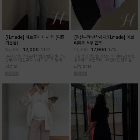
[H.made] 하트골지 나시 티 (여름
[임산부🌴만삭까지/H.made] 에브
기본템)
리데이 5부 팬츠
15,000
12,000
20%
21,500
17,900
17%
(유부방커버/기본티처럼/탄탄퀄리티/임
군살커버 적당한 기장이 딱 예뻐요! 어떤
산부OK/출산후쭉-)
하트넥으로 넓게
상의와도 예쁜코디~ 매일매일 입고 싶
파져 은은한 쇄골 노출이 여성스러운 실
어지는 팬츠착용감이 정말 좋아요~적당
리뷰
3
리뷰
310
루엣이 되고 넓은 암홀로 끼임이나 답답
한 5부 기장감으로 군살커버
함 없이 편하게 입어진답니다