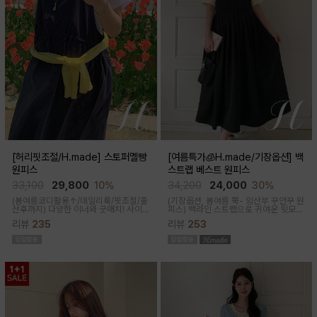
[허리핏조절/H.made] 스토퍼멜빵
[여름특가🧊H.made/기장옵션] 백
원피스
스트랩 베스트 원피스
33,100
29,800
10%
34,200
24,000
30%
(봄여름코디활용↑/데일리룩/핏조절/출
(기장옵션, 봄여름 쭉- 임산부 꾸안꾸 원
산후까지)
다양한 이너와 굿매치! 사이
피스)
백라인 스트랩으로 귀여운 뒷모습
드 스토퍼로 출산전후 예쁜핏 완성되는
으로 연출해주는 기특한 원피스, 바스락
리뷰
235
리뷰
253
캐쥬얼한 무드의 뷔스티에 원피스에요
한 소재로 착용감이 가벼워요