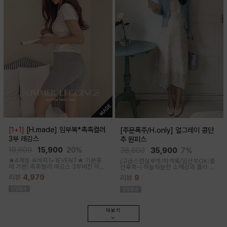
[1+1]
[H.made] 임부복*촉촉컬러
[주문폭주/H.only] 얼그레이 콩단
3부 레깅스
추 원피스
19,800
15,900
20%
38,600
35,900
7%
★4계절 속바지1+1EVENT★ 기본중
(고급스런실루엣/하객룩/임산부OK/출
에 기본! 촉촉컬러 레깅스 3부버전 미니
산후쭉-)
하늘하늘한 소재감과 폴리 원
원피스나 스커트안에 쏙~사계절 내내
단의 부드러운 터치감으로 걸을때마다
리뷰
4,979
리뷰
9
필수템인 3부 속바지쫀쫀한 신축성으로
우아하고 A라인으로 롱하게 떨어지는
편안해요
핏감으로 체형커버까지 도와주는 원피
스랍니다
더보기