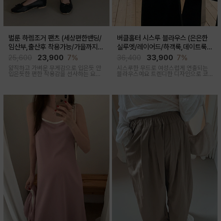
벌룬 하렘조거 팬츠 (세상편한밴딩/
버클홀터 시스루 블라우스 (은은한
임산부,출산후 착용가능/가을까지코
실루엣/레이어드/하객룩,데이트룩/
디)
임산부부터출산후 착용가능)
25,600
23,900
7%
36,400
33,900
7%
얇직하고 가벼운 무게감으로 입은듯 안
시스루한 무드로 여성스럽게 연출되는
입은듯한 편한 착용감을 선사하는 요즘
블라우스예요 트렌디한 디자인으로 코
유행하고 있는 트렌디한 하렘조거팬츠
디활용도가 좋아요
캐주얼하면서 유니크한 아웃핏을 연출
해줍니다