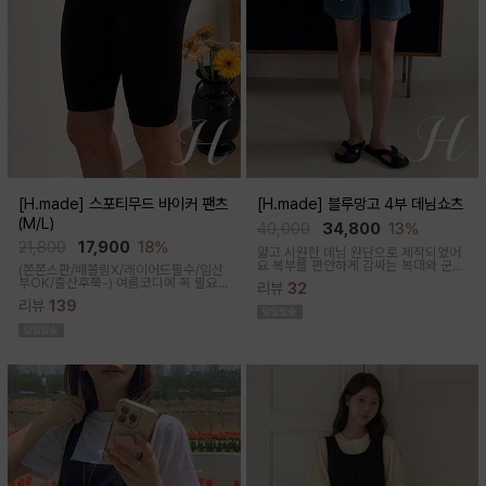
[H.made] 스포티무드 바이커 팬츠
[H.made] 블루망고 4부 데님쇼츠
(M/L)
40,000
34,800
13%
21,800
17,900
18%
얇고 시원한 데님 원단으로 제작되었어
요 복부를 편안하게 감싸는 복대와 군살
(쫀쫀스판/배쫄림X/레이어드필수/임산
커버되는 여유핏! 사이드&뒷포켓, 노란
부OK/출산후쭉-)
여름코디에 꼭 필요
리뷰
32
스티치로 실용성과 포인트를 더했어요
한 핫아이템, 스포티한 무드의 바이커팬
캐주얼하게 톡! 걸치기 좋은 한여름 필수
리뷰
139
츠!쫀쫀한 다리라인과 배부분은 부드럽
팬츠예요
고 쫀쫀한 소재에요