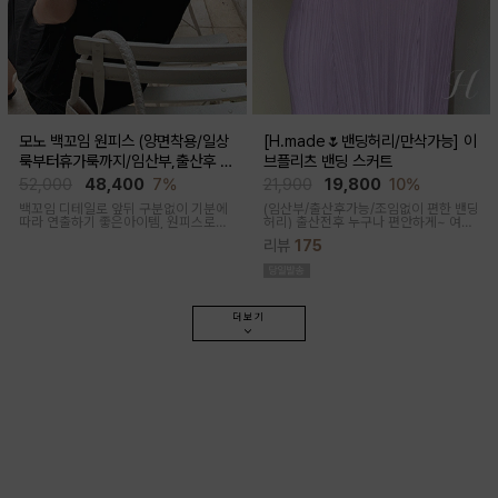
모노 백꼬임 원피스 (양면착용/일상
[H.made🌷밴딩허리/만삭가능] 이
룩부터휴가룩까지/임산부,출산후 가
브플리츠 밴딩 스커트
능)
52,000
48,400
7%
21,900
19,800
10%
백꼬임 디테일로 앞뒤 구분없이 기분에
(임산부/출산후가능/조임없이 편한 밴딩
따라 연출하기 좋은아이템, 원피스로도,
허리)
출산전후 누구나 편안하게~ 여성
팬츠와 레이어드해 블라우스로도 다양
스러운 라인, 피부에 닿는 촉감이 부드러
리뷰
175
한 무드로입어지며 구김과 늘어짐없는
운 플리츠 스커트
나일론 혼방으로 여름 휘뚜루마뚜루 원
피스
더보기