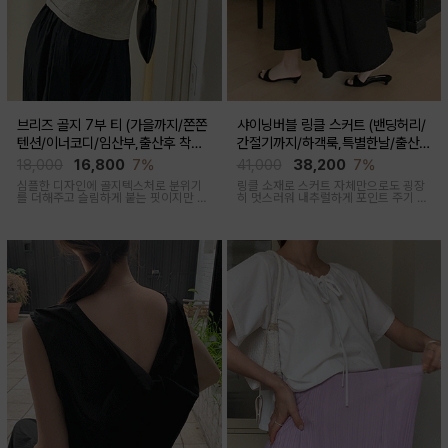
브리즈 골지 7부 티 (가을까지/쫀쫀
샤이닝버블 링클 스커트 (밴딩허리/
텐션/이너코디/임산부,출산후 착용
간절기까지/하객룩,특별한날/출산후
가능)
가능)
18,000
16,800
7%
41,000
38,200
7%
심플한 디자인에 골지텍스처로 분위기
링클 소재로 스커트 자체만으로도 굉장
를 더해주고 슬림하게 붙는 핏이지만 부
히 멋스러워 내추럴하게 포인트 주기 좋
드러운 모달혼방으로 기분 좋은 칙용감
고 적당한 두께감, 계절 구애 받지않고
두루두루 착용하기 좋은 스커트