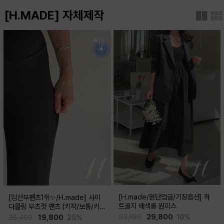
[H.MADE] 자체제작
[H.made/원단업글/기장옵션] 하
[임산부팬츠1위✨/H.made] 사이
트골지 배색롱 원피스
다쿨링 부츠컷 팬츠 (키작/보통/키
큰)
33,100
29,800
10%
26,400
19,800
25%