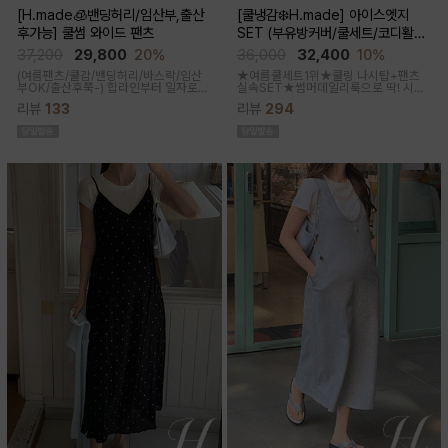
[H.made🧊밴딩허리/임산부,출산
[쿨냉감❄️H.made] 아이스엣지
후가능] 쿨썸 와이드 팬츠
SET (부유방커버/쿨세트/코디활용
굿/출근룩,데일리룩)
37,200
29,800
20%
36,000
32,400
10%
(여름팬츠/쿨감/밴딩허리/바스락/임산
★여름쿨세트1위★쿨링 나시탑+팬츠
부OK/출산후쭉-)
힙라인부터 일자로
실속SET★썸머데일리룩으로 딱! 시원
툭-하고 떨어지는 와이드라인으로 체형
한 감촉에 신축성 좋고 통기성쿨링원단
리뷰
133
리뷰
294
이 크게 드러나지않아요 데일리룩으로
으로 한여름까지 가뿐하게~!
도 좋은 데일리팬츠랍니다