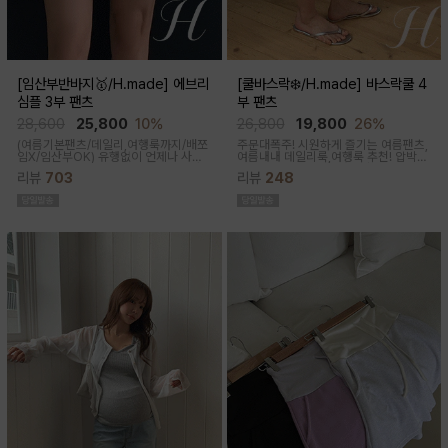
[임산부반바지🥇/H.made] 에브리
[쿨바스락❄️/H.made] 바스락쿨 4
심플 3부 팬츠
부 팬츠
28,600
25,800
10%
26,800
19,800
26%
(여름기본팬츠/데일리,여행룩까지/배쪼
주문대폭주! 시원하게 즐기는 여름팬츠,
임X/임산부OK)
유행없이 언제나 사랑
여름내내 데일리룩,여행룩 추천! 압박없
받는 BASIC! 심플하고 베이직한 디자
이 편안한 임부복대, 캐쥬얼한 무드의 편
리뷰
703
리뷰
248
인이라유행 걱정 없이 매 시즌마다꺼내
안한 팬츠에요!바스락거리는 매끈한 원
입기 좋은 3부 팬츠
단감으로착용감이 기분좋은 데일리 아
이템이에요!