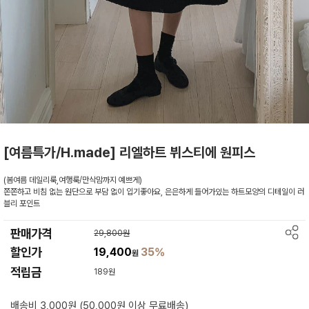
[여름특가/H.made] 리엘하트 뷔스티에 원피스
(봄여름 데일리룩,여행룩/만삭맘까지 예쁘게)
쫀쫀하고 비침 없는 원단으로 부담 없이 입기좋아요, 은은하게 들어가있는 하트모양의 디테일이 러
블리 포인트
판매가격
29,800원
할인가
19,400
35%
원
적립금
189원
배송비 3,000원 (50,000원 이상 무료배송)