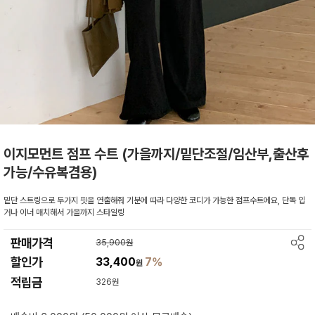
이지모먼트 점프 수트 (가을까지/밑단조절/임산부,출산후
가능/수유복겸용)
밑단 스트링으로 두가지 핏을 연출해줘 기분에 따라 다양한 코디가 가능한 점프수트에요, 단독 입
거나 이너 매치해서 가을까지 스타일링
판매가격
35,900원
할인가
33,400
7%
원
적립금
326원