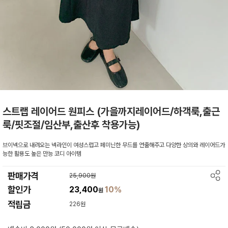
스트랩 레이어드 원피스 (가을까지레이어드/하객룩,출근
룩/핏조절/임산부,출산후 착용가능)
브이넥으로 내려오는 넥라인이 여성스럽고 페미닌한 무드를 연출해주고 다양한 상의와 레이어드가
능한 활용도 높은 만능 코디 아이템
판매가격
25,900원
할인가
23,400
10%
원
적립금
226원