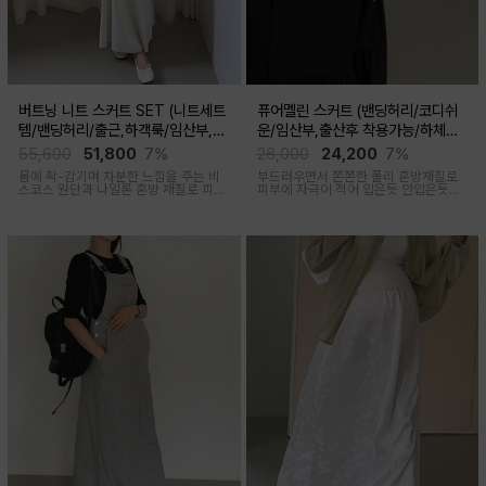
버트닝 니트 스커트 SET (니트세트
퓨어멜린 스커트 (밴딩허리/코디쉬
템/밴딩허리/출근,하객룩/임산부,출
운/임산부,출산후 착용가능/하체커
산후 착용가능)
버)
55,600
51,800
7%
26,000
24,200
7%
몸에 촥-감기며 차분한 느낌을 주는 비
부드러우면서 쫀쫀한 폴리 혼방재질로
스코스 원단과 나일론 혼방 재질로 피부
피부에 자극이 적어 입은듯 안입은듯한
에 닿는 순간 느껴지는 쿨링감으로 한여
가벼운 착용감을 주는 내추럴하게 퍼지
름에도 불쾌감없이 시원하게 착용가능
는 실루엣이 매력적인 스커트
한 상황구애없이 입기 좋은 세트아이템