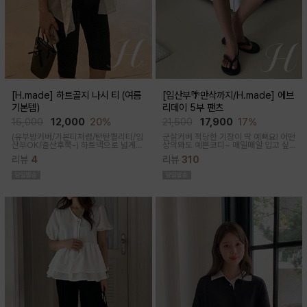
[H.made] 하트골지 나시 티 (여름
[임산부🌴만삭까지/H.made] 에브
기본템)
리데이 5부 팬츠
15,000
12,000
20%
21,500
17,900
17%
(유부방커버/기본티처럼/탄탄퀄리티/임
군살커버 적당한 기장이 딱 예뻐요! 어떤
산부OK/출산후쭉-)
하트넥으로 넓게
상의와도 예쁜코디~ 매일매일 입고 싶
파져 은은한 쇄골 노출이 여성스러운 실
어지는 팬츠착용감이 정말 좋아요~적당
리뷰
4
리뷰
310
루엣이 되고 넓은 암홀로 끼임이나 답답
한 5부 기장감으로 군살커버
함 없이 편하게 입어진답니다