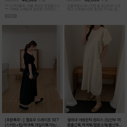
50,000
46,500
7%
40,800
38,000
7%
** 스카이블루, 챠콜 색상만 당일출고 !!
심플하면서 유니크한 숄 포인트로 시크
**
가벼운 소재감과 깔끔한 디자인으로
하고 스타일리쉬한 포인트가 되는 원피
소장하기 좋은 꾸안꾸 아이템이에요, 앞
스 세트 아이템이에요
버튼 오픈되어 외출수유복으로도 추천
해요
[주문폭주✨] 멜로우 드레이프 SET
셀레네 아방핀턱 원피스 (임산부 여
(스커트+탑/하객룩,데일리룩가능/
름출근룩,하객룩/벌룬소매/출산후