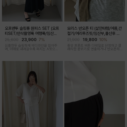
오프맨투 슬링롱 원피스 SET (오프
모리스 반오픈 티 (살안타템/여름,간
티SET/만삭촬영룩 여행룩/임산부,
절기/여리루즈핏/임산부,출산후 착
출산후 착용가능)
용가능)
25,600
23,900
7%
21,900
19,800
10%
심플한듯 슬림하게 바디라인을 잡아주
중앙 프론트 버튼 디테일로 단정하고 클
며, 아래로 내려갈수록 퍼지는 A핏으로
래식한 분위기로 연출하거나 반오픈하
하체미운살 커버해주며 맥시한 기장감
여 시원한 넥라인 연출하여 쿨한 무드로
으로 여성스러움을 돋보이게하는 세련
여러가지 스타일링 가능한 만능 긴팔 티
된 무드의 투피스세트
셔츠