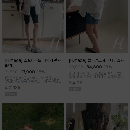
[H.made] 스포티무드 바이커 팬츠
[H.made] 블루망고 4부 데님쇼츠
(M/L)
40,000
34,800
13%
21,800
17,900
18%
얇고 시원한 데님 원단으로 제작되었어
요 복부를 편안하게 감싸는 복대와 군살
(쫀쫀스판/배쫄림X/레이어드필수/임산
커버되는 여유핏! 사이드&뒷포켓, 노란
부OK/출산후쭉-)
여름코디에 꼭 필요
리뷰
32
스티치로 실용성과 포인트를 더했어요
한 핫아이템, 스포티한 무드의 바이커팬
캐주얼하게 톡! 걸치기 좋은 한여름 필수
리뷰
139
츠!쫀쫀한 다리라인과 배부분은 부드럽
팬츠예요
고 쫀쫀한 소재에요