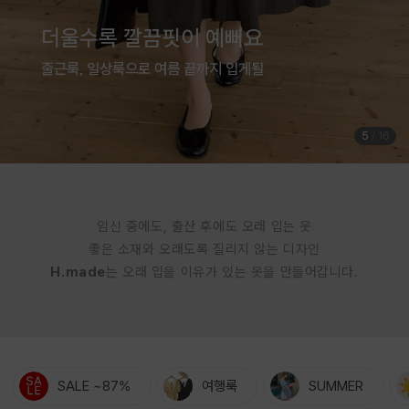
여름은 귀엽게 입는 계절
체형커버까지 완벽한 점프수트
5
/
16
임신 중에도, 출산 후에도 오래 입는 옷
좋은 소재와 오래도록 질리지 않는 디자인
H.made
는 오래 입을 이유가 있는 옷을 만들어갑니다.
SALE ~87%
여행룩
SUMMER