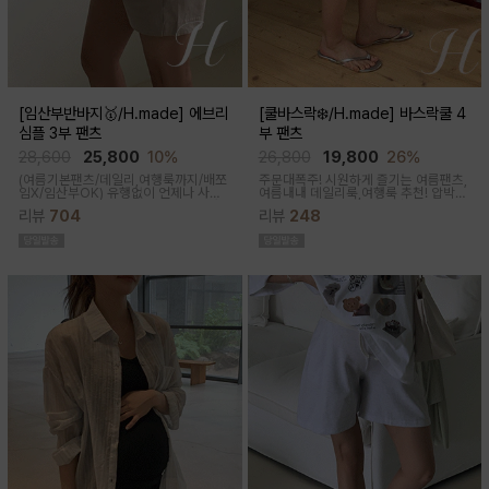
[임산부반바지🥇/H.made] 에브리
[쿨바스락❄️/H.made] 바스락쿨 4
심플 3부 팬츠
부 팬츠
28,600
25,800
10%
26,800
19,800
26%
(여름기본팬츠/데일리,여행룩까지/배쪼
주문대폭주! 시원하게 즐기는 여름팬츠,
임X/임산부OK)
유행없이 언제나 사랑
여름내내 데일리룩,여행룩 추천! 압박없
받는 BASIC! 심플하고 베이직한 디자
이 편안한 임부복대, 캐쥬얼한 무드의 편
리뷰
704
리뷰
248
인이라유행 걱정 없이 매 시즌마다꺼내
안한 팬츠에요!바스락거리는 매끈한 원
입기 좋은 3부 팬츠
단감으로착용감이 기분좋은 데일리 아
이템이에요!