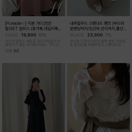
[H.made✨] 리본 가디건(반
내추럴무드 스탠다드 팬츠 (부드러
팔)SET 원피스 (휴가룩,데일리룩/
운밴딩허리/임산부,만삭까지,출산후
체형완벽커버/임산부,출산후 누구나
착용가능)
21,900
19,800
10%
25,600
23,900
7%
OK)
가디건 원피스 세트로 코디걱정없이 착
무난한 디자인이지만 앞쪽 핀턱 디테일
용하시기 좋은 아이템이에요~ 가디건
로 포인트를 더해주었고 스탠다드한 핏
배색라인과 리본매듭으로 포인트를 줘
으로 취향타지않아 꺼내입기 좋은 여름
리뷰
88
꾸안꾸룩으로 활용하기 좋아요
교복바지로 추천드리는 팬츠