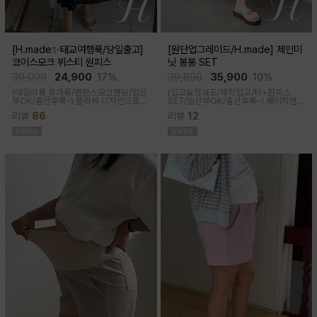
[H.made✨태교여행룩/당일출고]
[원단업그레이드/H.made] 제인미
코이스모크 뷔스티 원피스
닛 봉봉 SET
30,000
24,900
17%
39,800
35,900
10%
(데일리룩,휴가룩/편한스모크밴딩/임산
(입고요청쇄도/제작입고/티+원피스
부OK/출산후쭉-) 플라워 디자인으로
SET/임산부OK/출산후쭉-)
베이직반팔
여성스러워 소장욕구를 업시켜주는 뷔
과 나시 원피스 세트 구성으로 가성비세
리뷰
86
리뷰
12
스티에 원피스랍니다
트로 탄탄한 코튼원단으로 부드럽고 내
구성이 좋음