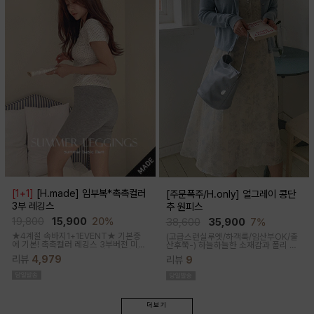
[1+1]
[H.made] 임부복*촉촉컬러
[주문폭주/H.only] 얼그레이 콩단
3부 레깅스
추 원피스
19,800
15,900
20%
38,600
35,900
7%
★4계절 속바지1+1EVENT★ 기본중
(고급스런실루엣/하객룩/임산부OK/출
에 기본! 촉촉컬러 레깅스 3부버전 미니
산후쭉-)
하늘하늘한 소재감과 폴리 원
원피스나 스커트안에 쏙~사계절 내내
단의 부드러운 터치감으로 걸을때마다
리뷰
4,979
리뷰
9
필수템인 3부 속바지쫀쫀한 신축성으로
우아하고 A라인으로 롱하게 떨어지는
편안해요
핏감으로 체형커버까지 도와주는 원피
스랍니다
더보기