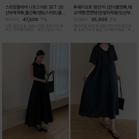
스트링플레어 니트스커트 SET (임
투웨이오프 텐션 티 (만삭촬영룩,태
산부하객룩,출근룩/밴딩스커트/출산
교여행/쫀쫀텐션/앞뒤착용/임산부,
후 착용가능)
출산후 착용가능)
51,000
47,500
7%
27,800
25,900
7%
니트 원단으로 고급스러운 분위기의 투
매끄러운 터칭과 러블리한 카라 포인트
피스 아이템이에요~ 여성스럽고 시크한
로 소장가치가 높은 아이템이에요~ 꾸
무드로 연출된답니다
안꾸룩 강추 아이템