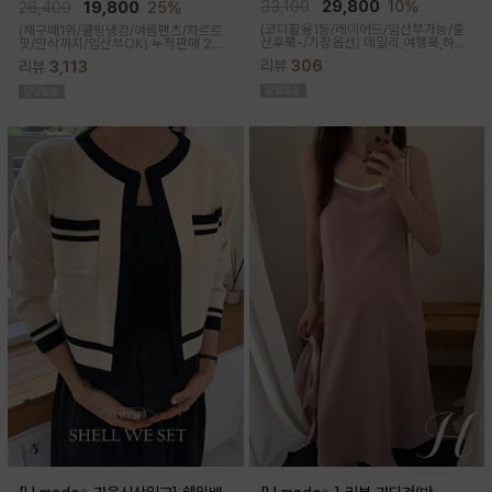
큰)
33,100
29,800
10%
26,400
19,800
25%
(코디활용1등/레이어드/임산부가능/출
(재구매1위/쿨링냉감/여름팬츠/차르르
산후쭉-/기장옵션)
데일리,여행룩,하객
핏/만삭까지/임산부OK)
누적판매 2만
룩,출근룩 OK! 하트넥 디자인으로 여성
6천장↑차르르한 가벼운 소재감과 통기
리뷰
306
리뷰
3,113
스러움이 물씬 느껴지고 맥시한 기장감
성이 뛰어나 쾌적한 착용감으로 여름시
으로 우아한 실루엣이 연출된답니다
즌내내 시원하게 입기좋은 쿨부츠컷