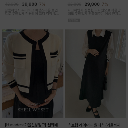
임산부,출산후 착용가능)
착용가능)
42,900
39,900
7%
32,000
29,800
7%
심플하면서 우아하고 여성스러운 포인
시크하면서 심플한 디자인으로 착용만
트로 무드있게 착용되어 코디 걱정 없는
해도 무드있게 연출해주는 여름 원피스
투피스 아이템이에요
아이템이에요
[H.made✨가을신상입고] 쉘위배
스트랩 레이어드 원피스 (가을까지