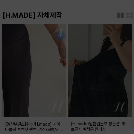
[H.MADE] 자체제작
[H.made/원단업글/기장옵션] 하
[임산부팬츠1위✨/H.made] 사이
트골지 배색롱 원피스
다쿨링 부츠컷 팬츠 (키작/보통/키