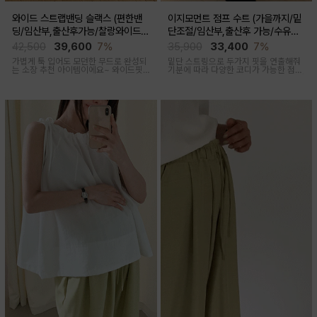
와이드 스트랩밴딩 슬랙스 (편한밴
이지모먼트 점프 수트 (가을까지/밑
딩/임산부,출산후가능/찰랑와이드/
단조절/임산부,출산후 가능/수유복
출근룩,데일리룩)
겸용)
42,500
39,600
7%
35,900
33,400
7%
가볍게 툭 입어도 모던한 무드로 완성되
밑단 스트링으로 두가지 핏을 연출해줘
는 소장 추천 아이템이에요~ 와이드핏
기분에 따라 다양한 코디가 가능한 점프
으로 트렌디하게 착용돼요
수트에요, 단독 입거나 이너 매치해서 가
을까지 스타일링