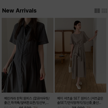
New Arrivals
메린카라 핀턱 원피스 (깔끔아우핏/
메이 셔츠숄 SET 원피스 (셔츠같은
출근,하객룩/앞버튼오픈/임산부,출
숄SET/만삭맘까지/임신중,출산후
산후 착용가능)
착용가능)