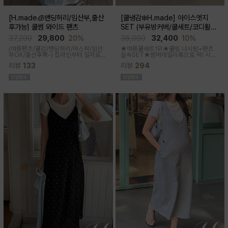
[H.made🧊밴딩허리/임산부,출산
[쿨냉감❄️H.made] 아이스엣지
후가능] 쿨썸 와이드 팬츠
SET (부유방커버/쿨세트/코디활용
굿/출근룩,데일리룩)
37,200
29,800
20%
36,000
32,400
10%
(여름팬츠/쿨감/밴딩허리/바스락/임산
★여름쿨세트1위★쿨링 나시탑+팬츠
부OK/출산후쭉-)
힙라인부터 일자로
실속SET★썸머데일리룩으로 딱! 시원
툭-하고 떨어지는 와이드라인으로 체형
한 감촉에 신축성 좋고 통기성쿨링원단
리뷰
133
리뷰
294
이 크게 드러나지않아요 데일리룩으로
으로 한여름까지 가뿐하게~!
도 좋은 데일리팬츠랍니다