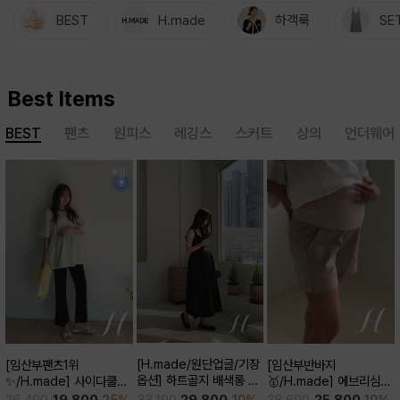
BEST
H.made
하객룩
SE
Best Items
BEST
팬츠
원피스
레깅스
스커트
상의
언더웨어
[H.made/원단업글/기장
[임산부반바지
[임산부팬츠1위
옵션] 하트골지 배색롱 원
🥇/H.made] 에브리심플
✨/H.made] 사이다쿨링
피스
3부 팬츠
부츠컷 팬츠 (키작/보통/키
33,100
29,800
10%