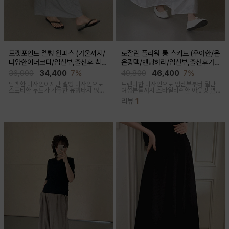
포켓포인트 멜빵 원피스 (가울까지/
로잘린 플라워 롱 스커트 (우아한/은
다양한이너코디/임산부,출산후 착용
은광택/밴딩허리/임산부,출산후가
가능)
능)
36,900
34,400
7%
49,800
46,400
7%
담백한 디자인이지만 멜빵 디자인으로
트렌디한 디자인으로 임산부부터 일반
스포티한 무드가 가득한 유행타지 않는
여성분들까지 스타일리쉬한 아웃핏 연
스타일리쉬한 멜빵원피스로 마실룩부터
출해주며 섬세하게 들어간 플라워 자수
리뷰
1
여행룩까지 추천
패턴과 우아한 광택감이 세련된 롱스커
트