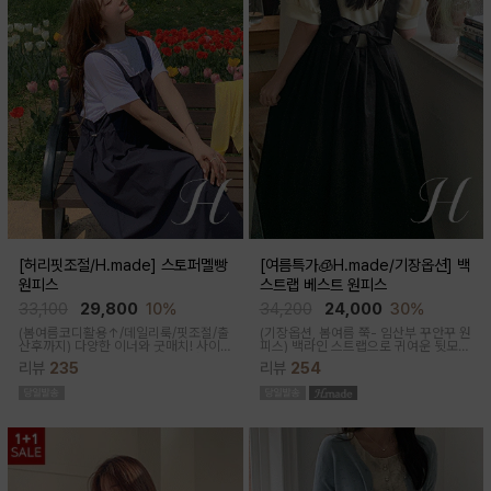
[허리핏조절/H.made] 스토퍼멜빵
[여름특가🧊H.made/기장옵션] 백
원피스
스트랩 베스트 원피스
33,100
29,800
10%
34,200
24,000
30%
(봄여름코디활용↑/데일리룩/핏조절/출
(기장옵션, 봄여름 쭉- 임산부 꾸안꾸 원
산후까지)
다양한 이너와 굿매치! 사이
피스)
백라인 스트랩으로 귀여운 뒷모습
드 스토퍼로 출산전후 예쁜핏 완성되는
으로 연출해주는 기특한 원피스, 바스락
리뷰
235
리뷰
254
캐쥬얼한 무드의 뷔스티에 원피스에요
한 소재로 착용감이 가벼워요