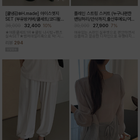
[쿨냉감❄️H.made] 아이스엣지
플레인 스트링 스커트 (누구나편한
SET (부유방커버/쿨세트/코디활용
밴딩허리/만삭까지,출산후에도/여름
굿/출근룩,데일리룩)
간절기)
36,000
32,400
10%
30,000
27,900
7%
★여름쿨세트1위★쿨링 나시탑+팬츠
여유있는 A라인 실루엣으로 편안하면서
실속SET★썸머데일리룩으로 딱! 시원
심플하고 깔끔한 디자인으로 유행타지
한 감촉에 신축성 좋고 통기성쿨링원단
않아 매시즌 꺼내입기 좋은 데일리룩부
리뷰
294
으로 한여름까지 가뿐하게~!
터 오피스룩까지 활용도 높은 스커트