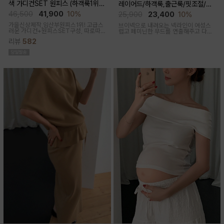
색 가디건SET 원피스 (하객룩1위/
레이어드/하객룩,출근룩/핏조절/임
고급미/가디건SET/임산부,출산후,
산부,출산후 착용가능)
46,500
41,900
10%
25,900
23,400
10%
누구나예쁜핏)
가을신상제작,임산부원피스1위! 고급스
브이넥으로 내려오는 넥라인이 여성스
러운 가디건+원피스SET구성, 따로따
럽고 페미닌한 무드를 연출해주고 다양
로 활용하기에 좋아 사랑받는 원피스
한 상의와 레이어드가능한 활용도 높은
리뷰
582
만능 코디 아이템