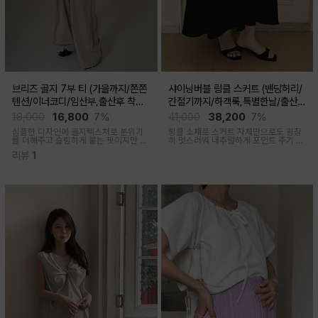
브리즈 골지 7부 티 (가을까지/쫀쫀
샤이닝버블 링클 스커트 (밴딩허리/
텐션/이너코디/임산부,출산후 착용
간절기까지/하객룩,특별한날/출산후
가능)
가능)
18,000
16,800
7%
41,000
38,200
7%
심플한 디자인에 골지텍스처로 분위기
링클 소재로 스커트 자체만으로도 굉장
를 더해주고 슬림하게 붙는 핏이지만 부
히 멋스러워 내추럴하게 포인트 주기 좋
드러운 모달혼방으로 기분 좋은 칙용감
고 적당한 두께감, 계절 구애 받지않고
리뷰
1
두루두루 착용하기 좋은 스커트