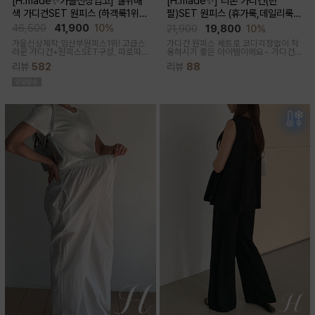
[H.made✨가을신상입고] 쉘위배
[H.made✨] 리본 가디건(반
색 가디건SET 원피스 (하객룩1위/
팔)SET 원피스 (휴가룩,데일리룩/
고급미/가디건SET/임산부,출산후,
체형완벽커버/임산부,출산후 누구나
46,500
41,900
10%
21,900
19,800
10%
누구나예쁜핏)
OK)
가을신상제작,임산부원피스1위! 고급스
가디건 원피스 세트로 코디걱정없이 착
러운 가디건+원피스SET구성, 따로따
용하시기 좋은 아이템이에요~ 가디건
로 활용하기에 좋아 사랑받는 원피스
배색라인과 리본매듭으로 포인트를 줘
리뷰
582
리뷰
88
꾸안꾸룩으로 활용하기 좋아요