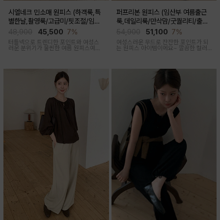
시엘네크 민소매 원피스 (하객룩,특
퍼프리본 원피스 (임산부 여름출근
별한날,촬영룩/고급미/핏조절/임산
룩,데일리룩/만삭맘/굿퀄리티/출산
부,출산후 착용가능)
후 착용가능)
48,900
45,500
7%
54,900
51,100
7%
터틀넥으로 트렌디한 포인트와 여성스
여성스러운 무드로 잔잔한 포인트가 되
러운 분위기가 물씬한 여름 원피스예요
는 원피스 아이템이에요~ 깔끔한 컬러
심플하지만 착용만 해도 우아한 무드가
로 부담없이 착용하기 좋아요
느껴진답니다