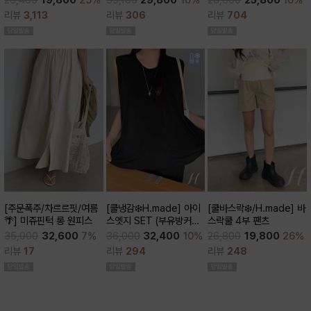
28,600
25,800
10%
26,400
19,800
25%
큰)
리뷰
306
리뷰
704
리뷰
3,113
[쿨바스락❄️/H.made] 바
[주문폭주/차르르핏/여름
[쿨냉감❄️H.made] 아이
스락쿨 4부 팬츠
🌴] 미쥬핀턱 롱 원피스
스엣지 SET (부유방커버/
쿨세트/코디활용굿/출근
26,800
19,800
26%
35,000
32,600
7%
36,000
32,400
10%
룩,데일리룩)
리뷰
248
리뷰
17
리뷰
294