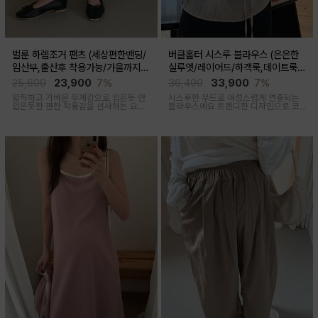
벌룬 하렘조거 팬츠 (세상편한밴딩/
버클홀터 시스루 블라우스 (은은한
임산부,출산후 착용가능/가을까지코
실루엣/레이어드/하객룩,데이트룩/
디)
임산부부터출산후 착용가능)
25,600
23,900
7%
36,400
33,900
7%
얇직하고 가벼운 무게감으로 입은듯 안
시스루한 무드로 여성스럽게 연출되는
입은듯한 편한 착용감을 선사하는 요즘
블라우스예요 트렌디한 디자인으로 코
유행하고 있는 트렌디한 하렘조거팬츠
디활용도가 좋아요
캐주얼하면서 유니크한 아웃핏을 연출
해줍니다