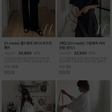
[H.made] 콜드썸머 와이드부츠컷
[재입고/H.made] 크림배색 카라
팬츠
반팔 원피스
33,100
29,800
10%
24,900
22,500
10%
(기장옵션/출근룩/단정핏/만삭까지편
(드디어반팔입고/찐데일리룩/임신전후/
한/임산부OK)
가벼운 실루엣을 자랑하
출산후쭉-)
카라넥으로 단정한 실루엣
는 와이드 부츠컷 팬츠예요~ 시원한 원
과 배색 디테일이 들어가면서 전체적으
리뷰
106
리뷰
53
단감과 디자인으로 쾌적하게 착용돼요
로 여유있는 핏감과 미운 군살을 가려주
고 일자로 툭 떨어지는 핏으로 깔끔한 핏
연출된답니다