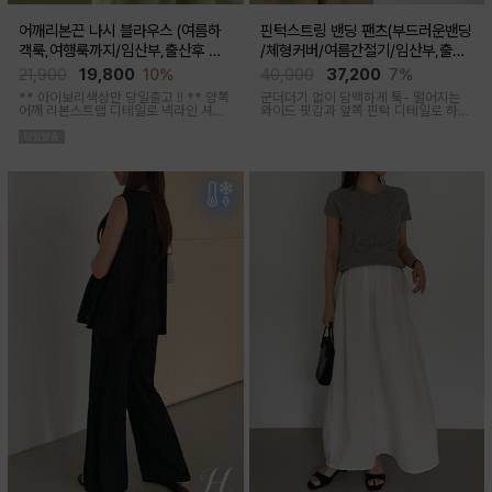
어깨리본끈 나시 블라우스 (여름하
핀턱스트링 밴딩 팬츠(부드러운밴딩
객룩,여행룩까지/임산부,출산후 착
/체형커버/여름간절기/임산부,출산
용가능)
후 착용가능)
21,900
19,800
10%
40,000
37,200
7%
** 아이보리색상만 당일출고 !! **
양쪽
군더더기 없이 담백하게 툭- 떨어지는
어깨 리본스트랩 디테일로 넥라인 셔링
와이드 핏감과
앞쪽 핀턱 디테일로 하체
조절이 가능해 무드에 맞게 여성스럽고
미운살 커버해주며 고급스럽고 내추럴
러블리한 아웃핏 연출해주며 앞부분 스
한 컬러구성으로 하객룩,오피스룩으로
티치 핀턱디테일로 단정함을 더해준 격
추천드리는 팬츠
식있는자리,여행룩,모임룩 다양하게 활
용하기 좋은 블라우스