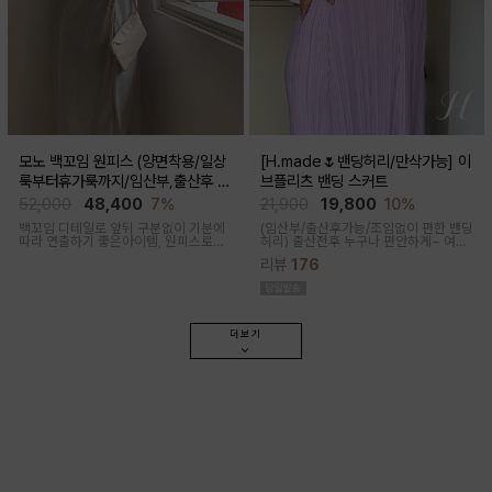
모노 백꼬임 원피스 (양면착용/일상
[H.made🌷밴딩허리/만삭가능] 이
룩부터휴가룩까지/임산부,출산후 가
브플리츠 밴딩 스커트
능)
52,000
48,400
7%
21,900
19,800
10%
백꼬임 디테일로 앞뒤 구분없이 기분에
(임산부/출산후가능/조임없이 편한 밴딩
따라 연출하기 좋은아이템, 원피스로도,
허리)
출산전후 누구나 편안하게~ 여성
팬츠와 레이어드해 블라우스로도 다양
스러운 라인, 피부에 닿는 촉감이 부드러
리뷰
176
한 무드로입어지며 구김과 늘어짐없는
운 플리츠 스커트
나일론 혼방으로 여름 휘뚜루마뚜루 원
피스
더보기