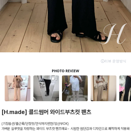
[H.made] 콜드썸머 와이드부츠컷 팬츠
(기장옵션/출근룩/단정핏/만삭까지편한/임산부OK)
가벼운 실루엣을 자랑하는 와이드 부츠컷 팬츠예요~ 시원한 원단감과 디자인으로 쾌적하게 착용돼