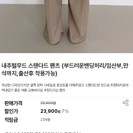
내추럴무드 스탠다드 팬츠 (부드러운밴딩허리/임산부,만
삭까지,출산후 착용가능)
무난한 디자인이지만 앞쪽 핀턱 디테일로 포인트를 더해주었고 스탠다드한 핏으로 취향타지않아
꺼내입기 좋은 여름 교복바지로 추천드리는 팬츠
판매가격
25,600원
할인가
23,900
7%
원
적립금
234원