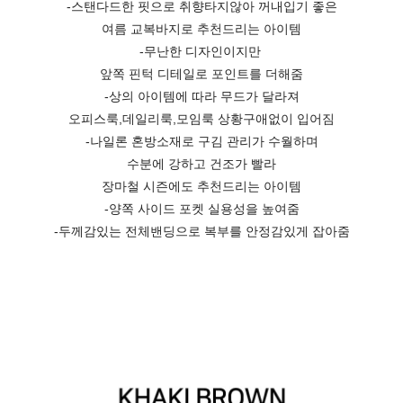
-스탠다드한 핏으로 취향타지않아 꺼내입기 좋은
여름 교복바지로 추천드리는 아이템
-무난한 디자인이지만
앞쪽 핀턱 디테일로 포인트를 더해줌
-상의 아이템에 따라 무드가 달라져
오피스룩,데일리룩,모임룩 상황구애없이 입어짐
-나일론 혼방소재로 구김 관리가 수월하며
수분에 강하고 건조가 빨라
장마철 시즌에도 추천드리는 아이템
-양쪽 사이드 포켓 실용성을 높여줌
-두께감있는 전체밴딩으로 복부를 안정감있게 잡아줌