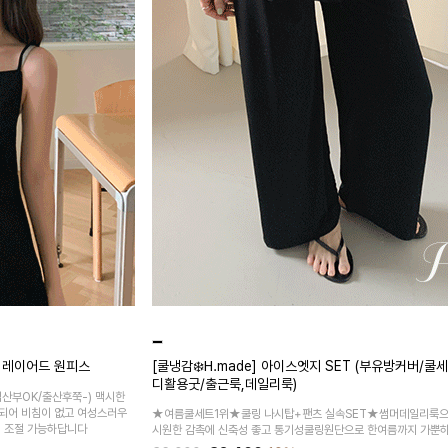
브 레이어드 원피스
[쿨냉감❄️H.made] 아이스엣지 SET (부유방커버/쿨
디활용굿/출근룩,데일리룩)
산부OK/출산후쭉-)
맥시한
되어 비침이 없고 여성스러우
★여름쿨세트1위★쿨링 나시탑+팬츠 실속SET★썸머데일리룩으
게 조절 가능하답니다
시원한 감촉에 신축성 좋고 통기성쿨링원단으로 한여름까지 가뿐하