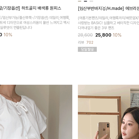
업글/기장옵션] 하트골지 배색롱 원피스
[임산부반바지🥇/H.made] 에브리
드/임산부가능/출산후쭉-/기장옵션)
데일리,여행룩,
(여름기본팬츠/데일리,여행룩까지/배쪼임X/
 하트넥 디자인으로 여성스러움이 물씬 느껴지고 맥시
사랑받는 BASIC! 심플하고 베이직한 디자
 실루엣이 연출된답니다
다꺼내입기 좋은 3부 팬츠
0
10%
28,600
25,800
10%
리뷰
702