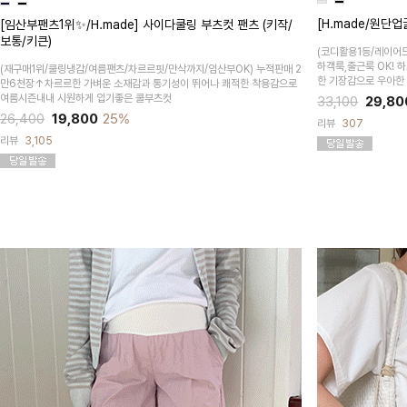
[H.made/원단
[임산부팬츠1위✨/H.made] 사이다쿨링 부츠컷 팬츠 (키작/
보통/키큰)
(코디활용1등/레이어
하객룩,출근룩 OK!
(재구매1위/쿨링냉감/여름팬츠/차르르핏/만삭까지/임산부OK)
누적판매 2
한 기장감으로 우아한
만6천장↑차르르한 가벼운 소재감과 통기성이 뛰어나 쾌적한 착용감으로
여름시즌내내 시원하게 입기좋은 쿨부츠컷
33,100
29,80
26,400
19,800
25%
리뷰
307
리뷰
3,105