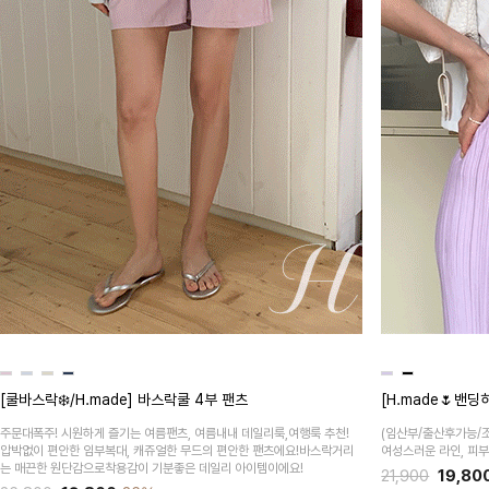
[쿨바스락❄️/H.made] 바스락쿨 4부 팬츠
[H.made🌷밴
주문대폭주! 시원하게 즐기는 여름팬츠, 여름내내 데일리룩,여행룩 추천!
(임산부/출산후가능/
압박없이 편안한 임부복대, 캐쥬얼한 무드의 편안한 팬츠에요!바스락거리
여성스러운 라인, 피
는 매끈한 원단감으로착용감이 기분좋은 데일리 아이템이에요!
21,900
19,80