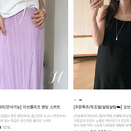
딩허리/만삭가능] 이브플리츠 밴딩 스커트
[주문폭주/핏조절/살랑살랑☁️] 오
조임없이 편한 밴딩허리)
출산전후 누구나 편안하게~
(주문폭주/레이어드룩/하객룩,여행룩까지/임
부에 닿는 촉감이 부드러운 플리츠 스커트
기장감과 안감이 노출된 레이어드가 포인트 
면서 뒷면 허리 스토퍼 디테일로 체형에 맞
0
10%