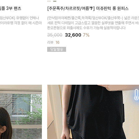
심플 3부 팬츠
[주문폭주/차르르핏/여름🌴] 미쥬핀턱 롱 원피스
임산부OK)
유행없이 언제나
(만삭맘까지예쁜/출근룩,하객룩/임산부OK/출산후쭉-)
넓은 라운
인이라유행 걱정 없이 매 시즌마
세로 핀턱 디테일이 고급스럽고 깔끔한 실루엣을 연출해 주면서 바
튼오픈형으로 외출시에도 수유가 가능해 실용적이랍니다
35,000
32,600
7%
리뷰
16