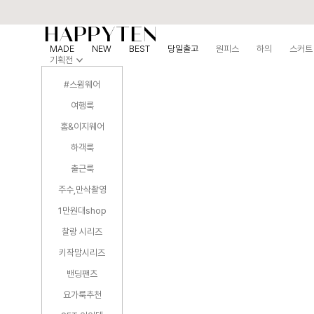
MADE
NEW
BEST
당일출고
원피스
하의
스커트
기획전
#스윔웨어
여행룩
홈&이지웨어
하객룩
출근룩
주수,만삭촬영
1만원대shop
찰랑 시리즈
키작맘시리즈
밴딩팬츠
요가룩추천