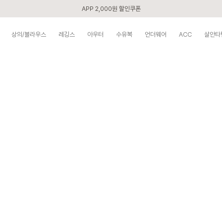
첫 구매 5% 감사쿠폰
구매할수록 쌓이는 VIP 멤버십
상의/블라우스
레깅스
아우터
수유복
언더웨어
ACC
살안타
베스트 리뷰어 최대 1만원쿠폰
시즌오프 UP TO 87% off