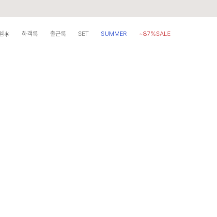
템☀️
하객룩
출근룩
SET
SUMMER
~87%SALE