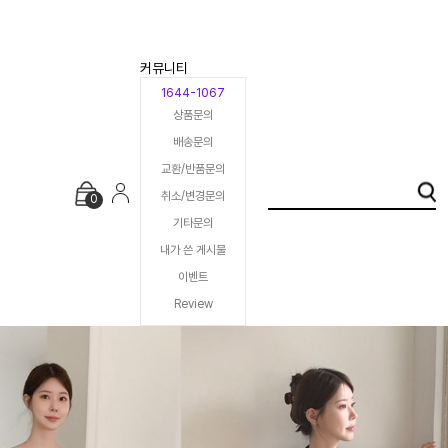
커뮤니티
1644-1067
상품문의
배송문의
교환/반품문의
취소/변경문의
0
기타문의
내가 쓴 게시물
이벤트
Review