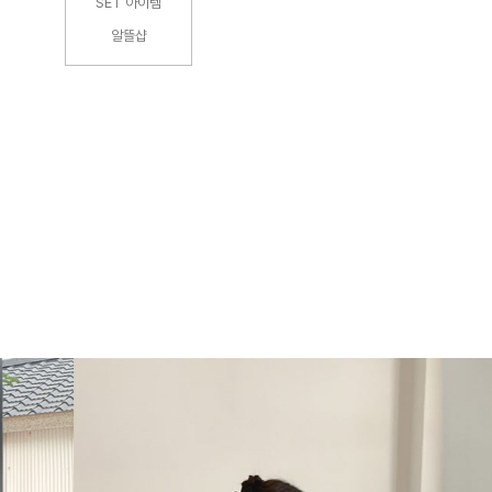
SET 아이템
알뜰샵