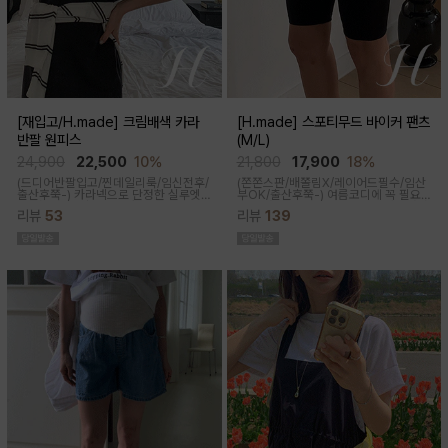
[재입고/H.made] 크림배색 카라
[H.made] 스포티무드 바이커 팬츠
반팔 원피스
(M/L)
24,900
22,500
10%
21,800
17,900
18%
(드디어반팔입고/찐데일리룩/임신전후/
(쫀쫀스판/배쫄림X/레이어드필수/임산
출산후쭉-)
카라넥으로 단정한 실루엣
부OK/출산후쭉-)
여름코디에 꼭 필요
과 배색 디테일이 들어가면서 전체적으
한 핫아이템, 스포티한 무드의 바이커팬
리뷰
53
리뷰
139
로 여유있는 핏감과 미운 군살을 가려주
츠!쫀쫀한 다리라인과 배부분은 부드럽
고 일자로 툭 떨어지는 핏으로 깔끔한 핏
고 쫀쫀한 소재에요
연출된답니다