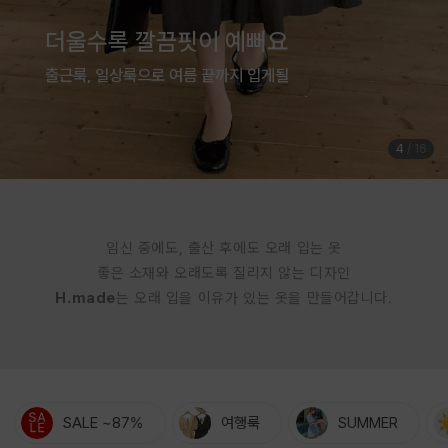
여름은 귀엽게 입는 계절
체형커버까지 완벽한 점프수트
5
/
16
임신 중에도, 출산 후에도 오래 입는 옷
좋은 소재와 오래도록 질리지 않는 디자인
H.made
는 오래 입을 이유가 있는 옷을 만들어갑니다.
SALE ~87%
여행룩
SUMMER