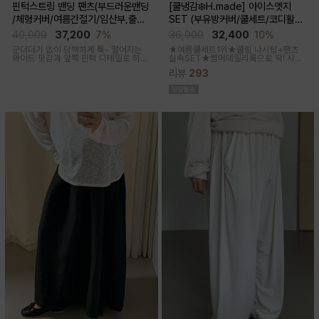
핀턱스트링 밴딩 팬츠(부드러운밴딩
[쿨냉감❄️H.made] 아이스엣지
/체형커버/여름간절기/임산부,출산
SET (부유방커버/쿨세트/코디활용
후 착용가능)
굿/출근룩,데일리룩)
40,000
37,200
7%
36,000
32,400
10%
군더더기 없이 담백하게 툭- 떨어지는
★여름쿨세트1위★쿨링 나시탑+팬츠
와이드 핏감과
앞쪽 핀턱 디테일로 하체
실속SET★썸머데일리룩으로 딱! 시원
미운살 커버해주며 고급스럽고 내추럴
한 감촉에 신축성 좋고 통기성쿨링원단
리뷰
293
한 컬러구성으로 하객룩,오피스룩으로
으로 한여름까지 가뿐하게~!
추천드리는 팬츠