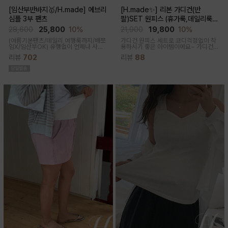
[임산부반바지🥇/H.made] 에브리
[H.made✨] 리본 가디건(반
심플 3부 팬츠
팔)SET 원피스 (휴가룩,데일리룩/
체형완벽커버/임산부,출산후 누구나
28,600
25,800
10%
21,900
19,800
10%
OK)
(여름기본팬츠/데일리,여행룩까지/배쪼
가디건 원피스 세트로 코디걱정없이 착
임X/임산부OK)
유행없이 언제나 사랑
용하시기 좋은 아이템이에요~ 가디건
받는 BASIC! 심플하고 베이직한 디자
배색라인과 리본매듭으로 포인트를 줘
리뷰
702
리뷰
88
인이라유행 걱정 없이 매 시즌마다꺼내
꾸안꾸룩으로 활용하기 좋아요
입기 좋은 3부 팬츠