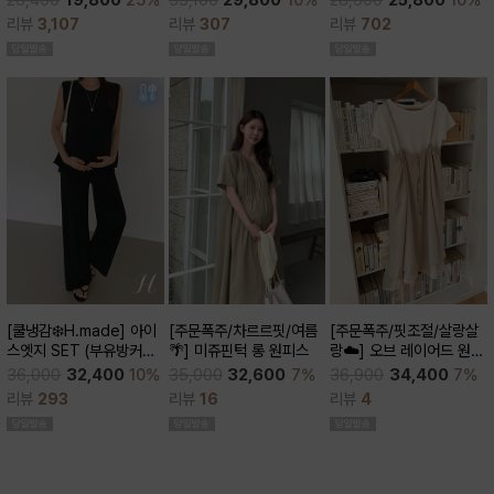
26,400
19,800
25%
28,600
25,800
10%
큰)
리뷰
307
리뷰
3,107
리뷰
702
[주문폭주/차르르핏/여름
[쿨냉감❄️H.made] 아이
[주문폭주/핏조절/살랑살
🌴] 미쥬핀턱 롱 원피스
스엣지 SET (부유방커버/
랑☁️] 오브 레이어드 원피
쿨세트/코디활용굿/출근
스
35,000
32,600
7%
36,000
32,400
10%
36,900
34,400
7%
룩,데일리룩)
리뷰
16
리뷰
293
리뷰
4