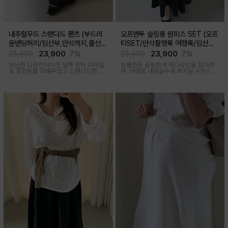
내추럴무드 스탠다드 팬츠 (부드러
오프맨투 슬링롱 원피스 SET (오프
운밴딩허리/임산부,만삭까지,출산후
티SET/만삭촬영룩 여행룩/임산부,
착용가능)
출산후 착용가능)
25,600
23,900
7%
25,600
23,900
7%
무난한 디자인이지만 앞쪽 핀턱 디테일
심플한듯 슬림하게 바디라인을 잡아주
로 포인트를 더해주었고 스탠다드한 핏
며, 아래로 내려갈수록 퍼지는 A핏으로
으로 취향타지않아 꺼내입기 좋은 여름
하체미운살 커버해주며 맥시한 기장감
교복바지로 추천드리는 팬츠
으로 여성스러움을 돋보이게하는 세련
된 무드의 투피스세트