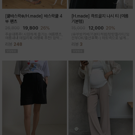
[쿨바스락❄️/H.made] 바스락쿨 4
[H.made] 하트골지 나시 티 (여름
부 팬츠
기본템)
26,800
19,800
26%
15,000
12,000
20%
주문대폭주! 시원하게 즐기는 여름팬츠,
(유부방커버/기본티처럼/탄탄퀄리티/임
여름내내 데일리룩,여행룩 추천! 압박없
산부OK/출산후쭉-)
하트넥으로 넓게
이 편안한 임부복대, 캐쥬얼한 무드의 편
파져 은은한 쇄골 노출이 여성스러운 실
리뷰
248
리뷰
3
안한 팬츠에요!바스락거리는 매끈한 원
루엣이 되고 넓은 암홀로 끼임이나 답답
단감으로착용감이 기분좋은 데일리 아
함 없이 편하게 입어진답니다
이템이에요!