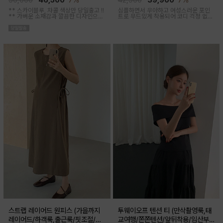
50,000
46,500
7%
42,900
39,900
7%
** 스카이블루, 챠콜 색상만 당일출고 !!
심플하면서 우아하고 여성스러운 포인
**
가벼운 소재감과 깔끔한 디자인으로
트로 무드있게 착용되어 코디 걱정 없는
소장하기 좋은 꾸안꾸 아이템이에요, 앞
투피스 아이템이에요
버튼 오픈되어 외출수유복으로도 추천
해요
스트랩 레이어드 원피스 (가을까지
투웨이오프 텐션 티 (만삭촬영룩,태
레이어드/하객룩,출근룩/핏조절/임
교여행/쫀쫀텐션/앞뒤착용/임산부,