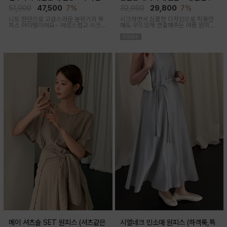
후 착용가능)
착용가능)
51,000
47,500
7%
32,000
29,800
7%
니트 원단으로 고급스러운 분위기의 투
시크하면서 심플한 디자인으로 착용만
피스 아이템이에요~ 여성스럽고 시크한
해도 무드있게 연출해주는 여름 원피스
무드로 연출된답니다
아이템이에요
메이 셔츠숄 SET 원피스 (셔츠같은
시엘네크 민소매 원피스 (하객룩,특