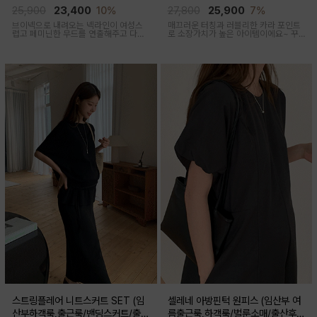
산부,출산후 착용가능)
출산후 착용가능)
25,900
23,400
10%
27,800
25,900
7%
브이넥으로 내려오는 넥라인이 여성스
매끄러운 터칭과 러블리한 카라 포인트
럽고 페미닌한 무드를 연출해주고 다양
로 소장가치가 높은 아이템이에요~ 꾸
한 상의와 레이어드가능한 활용도 높은
안꾸룩 강추 아이템
만능 코디 아이템
스트링플레어 니트스커트 SET (임
셀레네 아방핀턱 원피스 (임산부 여
산부하객룩,출근룩/밴딩스커트/출산
름출근룩,하객룩/벌룬소매/출산후