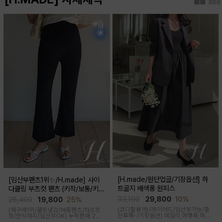
[H.made/원단업글/기장옵션] 하
[임산부팬츠1위✨/H.made] 사이
트골지 배색롱 원피스
다쿨링 부츠컷 팬츠 (키작/보통/키
큰)
33,100
29,800
10%
26,400
19,800
25%
(코디활용1등/레이어드/임산부가능/출
(재구매1위/쿨링냉감/여름팬츠/차르르
산후쭉-/기장옵션)
데일리,여행룩,하객
핏/만삭까지/임산부OK)
누적판매 2만
룩,출근룩 OK! 하트넥 디자인으로 여성
6천장↑차르르한 가벼운 소재감과 통기