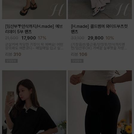
[임산부🌴만삭까지/H.made] 에브
[H.made] 콜드썸머 와이드부츠컷
리데이 5부 팬츠
팬츠
21,500
17,900
17%
33,100
29,800
10%
군살커버 적당한 기장이 딱 예뻐요! 어떤
(기장옵션/출근룩/단정핏/만삭까지편
상의와도 예쁜코디~ 매일매일 입고 싶
한/임산부OK)
가벼운 실루엣을 자랑하
어지는 팬츠착용감이 정말 좋아요~적당
는 와이드 부츠컷 팬츠예요~ 시원한 원
리뷰
310
리뷰
106
한 5부 기장감으로 군살커버
단감과 디자인으로 쾌적하게 착용돼요