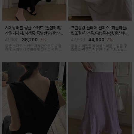
샤이닝버블 링클 스커트 (밴딩허리/
포린캉캉 플레어 원피스 (하늘하늘/
간절기까지/하객룩,특별한날/출산후
핏조절/하객룩.여행룩추천/출산후
가능)
착용가능)
41,000
38,200
7%
47,900
44,600
7%
링클 소재로 스커트 자체만으로도 굉장
캉캉 디테일들이 여성스러운 느낌을 강
히 멋스러워 내추럴하게 포인트 주기 좋
조하고 넥부분 잔잔한 주름 디테일들로
고 적당한 두께감, 계절 구애 받지않고
우아함 한스푼 더했어요, 걸을때마다 살
두루두루 착용하기 좋은 스커트
랑살랑 쾌적한 착용감을 선사하는 원