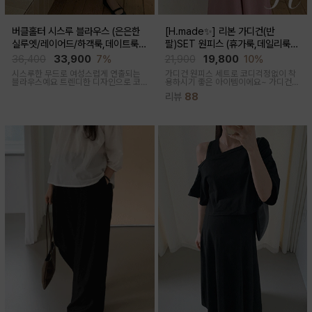
버클홀터 시스루 블라우스 (은은한
[H.made✨] 리본 가디건(반
실루엣/레이어드/하객룩,데이트룩/
팔)SET 원피스 (휴가룩,데일리룩/
임산부부터출산후 착용가능)
체형완벽커버/임산부,출산후 누구나
36,400
33,900
7%
21,900
19,800
10%
OK)
시스루한 무드로 여성스럽게 연출되는
가디건 원피스 세트로 코디걱정없이 착
블라우스예요 트렌디한 디자인으로 코
용하시기 좋은 아이템이에요~ 가디건
디활용도가 좋아요
배색라인과 리본매듭으로 포인트를 줘
리뷰
88
꾸안꾸룩으로 활용하기 좋아요