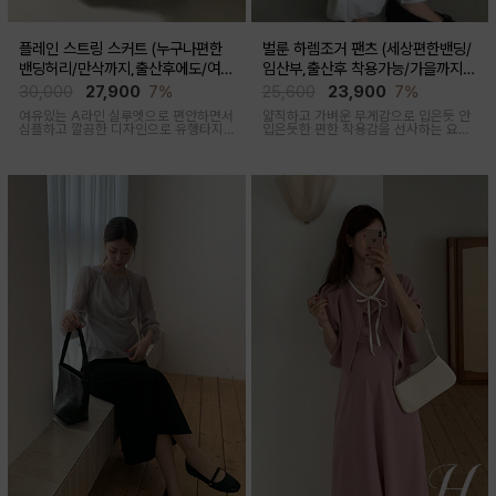
플레인 스트링 스커트 (누구나편한
벌룬 하렘조거 팬츠 (세상편한밴딩/
밴딩허리/만삭까지,출산후에도/여름
임산부,출산후 착용가능/가을까지코
간절기)
디)
30,000
27,900
7%
25,600
23,900
7%
여유있는 A라인 실루엣으로 편안하면서
얇직하고 가벼운 무게감으로 입은듯 안
심플하고 깔끔한 디자인으로 유행타지
입은듯한 편한 착용감을 선사하는 요즘
않아 매시즌 꺼내입기 좋은 데일리룩부
유행하고 있는 트렌디한 하렘조거팬츠
터 오피스룩까지 활용도 높은 스커트
캐주얼하면서 유니크한 아웃핏을 연출
해줍니다