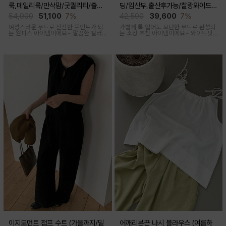
룩,데일리룩/만삭맘/굿퀄리티/출산
딩/임산부,출산후가능/찰랑와이드/
후 착용가능)
출근룩,데일리룩)
54,900
51,100
7%
42,500
39,600
7%
여성스러운 무드로 잔잔한 포인트가 되
가볍게 툭 입어도 모던한 무드로 완성되
는 원피스 아이템이에요~ 깔끔한 컬러
는 소장 추천 아이템이에요~ 와이드핏
로 부담없이 착용하기 좋아요
으로 트렌디하게 착용돼요
이지모먼트 점프 수트 (가을까지/밑
어깨리본끈 나시 블라우스 (여름하