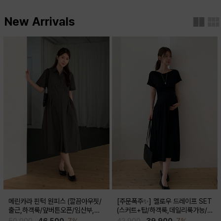
New Arrivals
메린카라 핀턱 원피스 (깔끔아우핏/
[주문폭주✨] 멜로우 드레이프 SET
출근,하객룩/앞버튼오픈/임산부,출
(스커트+탑/하객룩,데일리룩가능/
산후 착용가능)
임산부,출산후 착용가능)