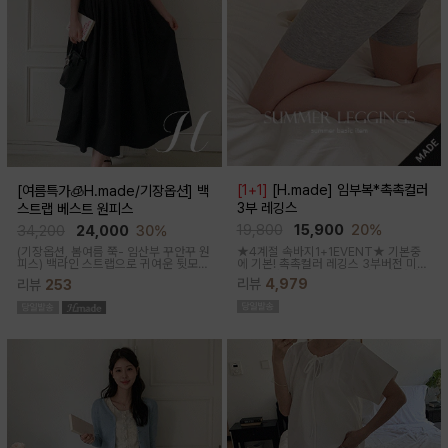
[1+1]
[H.made] 임부복*촉촉컬러
[여름특가🧊H.made/기장옵션] 백
3부 레깅스
스트랩 베스트 원피스
19,800
15,900
20%
34,200
24,000
30%
★4계절 속바지1+1EVENT★ 기본중
(기장옵션, 봄여름 쭉- 임산부 꾸안꾸 원
에 기본! 촉촉컬러 레깅스 3부버전 미니
피스)
백라인 스트랩으로 귀여운 뒷모습
원피스나 스커트안에 쏙~사계절 내내
으로 연출해주는 기특한 원피스, 바스락
리뷰
4,979
리뷰
253
필수템인 3부 속바지쫀쫀한 신축성으로
한 소재로 착용감이 가벼워요
편안해요