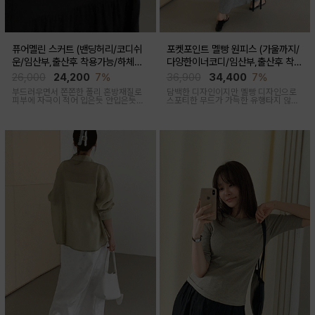
퓨어멜린 스커트 (밴딩허리/코디쉬
포켓포인트 멜빵 원피스 (가울까지/
운/임산부,출산후 착용가능/하체커
다양한이너코디/임산부,출산후 착용
버)
가능)
26,000
24,200
7%
36,900
34,400
7%
부드러우면서 쫀쫀한 폴리 혼방재질로
담백한 디자인이지만 멜빵 디자인으로
피부에 자극이 적어 입은듯 안입은듯한
스포티한 무드가 가득한 유행타지 않는
가벼운 착용감을 주는 내추럴하게 퍼지
스타일리쉬한 멜빵원피스로 마실룩부터
는 실루엣이 매력적인 스커트
여행룩까지 추천