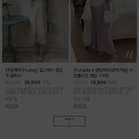
[주문폭주/H.only] 얼그레이 콩단
[H.made🌷밴딩허리/만삭가능] 이
추 원피스
브플리츠 밴딩 스커트
38,600
35,900
7%
21,900
19,800
10%
(고급스런실루엣/하객룩/임산부OK/출
(임산부/출산후가능/조임없이 편한 밴딩
산후쭉-)
하늘하늘한 소재감과 폴리 원
허리)
출산전후 누구나 편안하게~ 여성
단의 부드러운 터치감으로 걸을때마다
스러운 라인, 피부에 닿는 촉감이 부드러
리뷰
9
리뷰
175
우아하고 A라인으로 롱하게 떨어지는
운 플리츠 스커트
핏감으로 체형커버까지 도와주는 원피
스랍니다
더보기