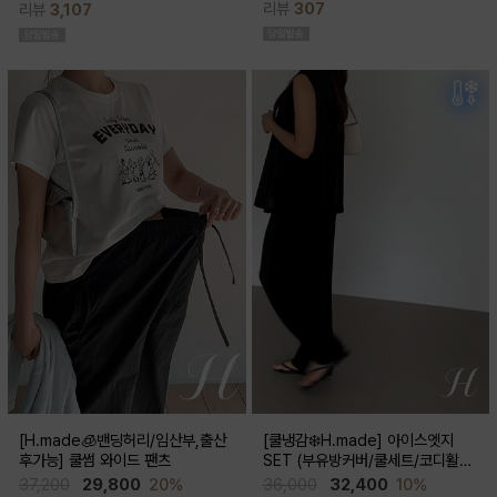
리뷰
307
리뷰
3,107
스러움이 물씬 느껴지고 맥시한 기장감
성이 뛰어나 쾌적한 착용감으로 여름시
으로 우아한 실루엣이 연출된답니다
즌내내 시원하게 입기좋은 쿨부츠컷
[H.made🧊밴딩허리/임산부,출산
[쿨냉감❄️H.made] 아이스엣지
후가능] 쿨썸 와이드 팬츠
SET (부유방커버/쿨세트/코디활용
굿/출근룩,데일리룩)
37,200
29,800
20%
36,000
32,400
10%