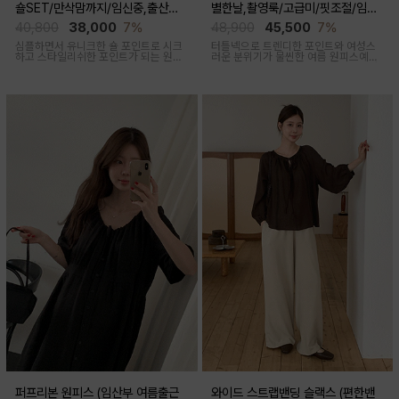
숄SET/만삭맘까지/임신중,출산후
별한날,촬영룩/고급미/핏조절/임산
착용가능)
부,출산후 착용가능)
40,800
38,000
7%
48,900
45,500
7%
심플하면서 유니크한 숄 포인트로 시크
터틀넥으로 트렌디한 포인트와 여성스
하고 스타일리쉬한 포인트가 되는 원피
러운 분위기가 물씬한 여름 원피스예요
스 세트 아이템이에요
심플하지만 착용만 해도 우아한 무드가
느껴진답니다
퍼프리본 원피스 (임산부 여름출근
와이드 스트랩밴딩 슬랙스 (편한밴