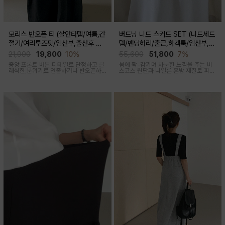
모리스 반오픈 티 (살안타템/여름,간
버트닝 니트 스커트 SET (니트세트
절기/여리루즈핏/임산부,출산후 착
템/밴딩허리/출근,하객룩/임산부,출
용가능)
산후 착용가능)
21,900
19,800
10%
55,600
51,800
7%
중앙 프론트 버튼 디테일로 단정하고 클
몸에 촥-감기며 차분한 느낌을 주는 비
래식한 분위기로 연출하거나 반오픈하
스코스 원단과 나일론 혼방 재질로 피부
여 시원한 넥라인 연출하여 쿨한 무드로
에 닿는 순간 느껴지는 쿨링감으로 한여
여러가지 스타일링 가능한 만능 긴팔 티
름에도 불쾌감없이 시원하게 착용가능
셔츠
한 상황구애없이 입기 좋은 세트아이템