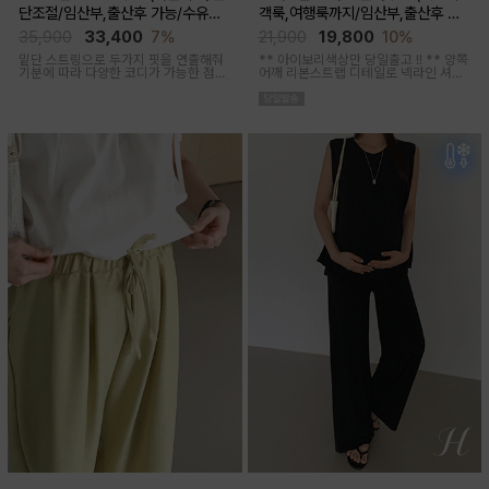
단조절/임산부,출산후 가능/수유복
객룩,여행룩까지/임산부,출산후 착
겸용)
용가능)
35,900
33,400
7%
21,900
19,800
10%
밑단 스트링으로 두가지 핏을 연출해줘
** 아이보리색상만 당일출고 !! **
양쪽
기분에 따라 다양한 코디가 가능한 점프
어깨 리본스트랩 디테일로 넥라인 셔링
수트에요, 단독 입거나 이너 매치해서 가
조절이 가능해 무드에 맞게 여성스럽고
을까지 스타일링
러블리한 아웃핏 연출해주며 앞부분 스
티치 핀턱디테일로 단정함을 더해준 격
식있는자리,여행룩,모임룩 다양하게 활
용하기 좋은 블라우스