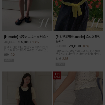
[H.made] 블루망고 4부 데님쇼츠
[허리핏조절/H.made] 스토퍼멜빵
원피스
40,000
34,800
13%
33,100
29,800
10%
얇고 시원한 데님 원단으로 제작되었어
요 복부를 편안하게 감싸는 복대와 군살
(봄여름코디활용↑/데일리룩/핏조절/출
커버되는 여유핏! 사이드&뒷포켓, 노란
산후까지)
다양한 이너와 굿매치! 사이
리뷰
32
스티치로 실용성과 포인트를 더했어요
드 스토퍼로 출산전후 예쁜핏 완성되는
캐주얼하게 톡! 걸치기 좋은 한여름 필수
리뷰
235
캐쥬얼한 무드의 뷔스티에 원피스에요
팬츠예요