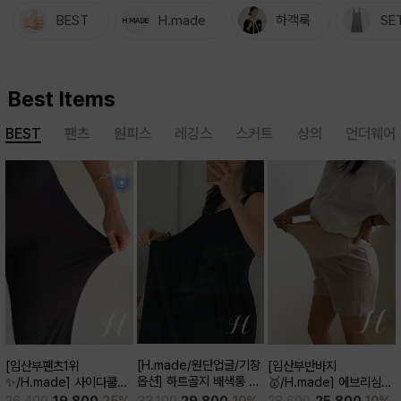
BEST
H.made
하객룩
SE
Best Items
BEST
팬츠
원피스
레깅스
스커트
상의
언더웨어
[H.made/원단업글/기장
[임산부팬츠1위
[임산부반바지
옵션] 하트골지 배색롱 원
✨/H.made] 사이다쿨링
🥇/H.made] 에브리심플
피스
부츠컷 팬츠 (키작/보통/키
3부 팬츠
33,100
29,800
10%