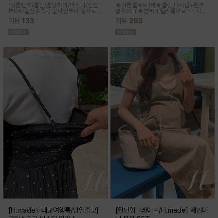
(여름팬츠/쿨감/밴딩허리/바스락/임산
★여름쿨세트1위★쿨링 나시탑+팬츠
부OK/출산후쭉-)
힙라인부터 일자로
실속SET★썸머데일리룩으로 딱! 시원
툭-하고 떨어지는 와이드라인으로 체형
한 감촉에 신축성 좋고 통기성쿨링원단
리뷰
133
리뷰
293
이 크게 드러나지않아요 데일리룩으로
으로 한여름까지 가뿐하게~!
도 좋은 데일리팬츠랍니다
[H.made✨태교여행룩/당일출고]
[원단업그레이드/H.made] 제인미