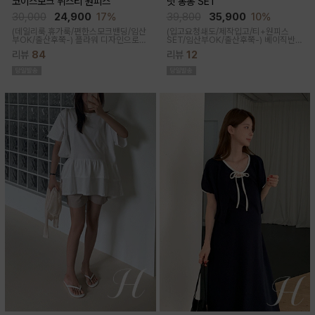
코이스모크 뷔스티 원피스
닛 봉봉 SET
30,000
24,900
17%
39,800
35,900
10%
(데일리룩,휴가룩/편한스모크밴딩/임산
(입고요청쇄도/제작입고/티+원피스
부OK/출산후쭉-) 플라워 디자인으로
SET/임산부OK/출산후쭉-)
베이직반팔
여성스러워 소장욕구를 업시켜주는 뷔
과 나시 원피스 세트 구성으로 가성비세
리뷰
84
리뷰
12
스티에 원피스랍니다
트로 탄탄한 코튼원단으로 부드럽고 내
구성이 좋음