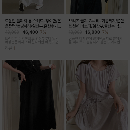
로잘린 플라워 롱 스커트 (우아한/은
브리즈 골지 7부 티 (가을까지/쫀쫀
은광택/밴딩허리/임산부,출산후가
텐션/이너코디/임산부,출산후 착용
능)
가능)
49,800
46,400
7%
18,000
16,800
7%
트렌디한 디자인으로 임산부부터 일반
심플한 디자인에 골지텍스처로 분위기
여성분들까지 스타일리쉬한 아웃핏 연
를 더해주고 슬림하게 붙는 핏이지만 부
출해주며 섬세하게 들어간 플라워 자수
드러운 모달혼방으로 기분 좋은 칙용감
리뷰
1
패턴과 우아한 광택감이 세련된 롱스커
트