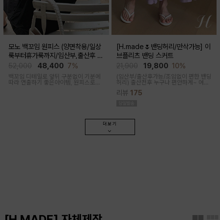
모노 백꼬임 원피스 (양면착용/일상
[H.made🌷밴딩허리/만삭가능] 이
룩부터휴가룩까지/임산부,출산후 가
브플리츠 밴딩 스커트
능)
52,000
48,400
7%
21,900
19,800
10%
백꼬임 디테일로 앞뒤 구분없이 기분에
(임산부/출산후가능/조임없이 편한 밴딩
따라 연출하기 좋은아이템, 원피스로도,
허리)
출산전후 누구나 편안하게~ 여성
팬츠와 레이어드해 블라우스로도 다양
스러운 라인, 피부에 닿는 촉감이 부드러
리뷰
175
한 무드로입어지며 구김과 늘어짐없는
운 플리츠 스커트
나일론 혼방으로 여름 휘뚜루마뚜루 원
피스
더보기
[H.MADE] 자체제작