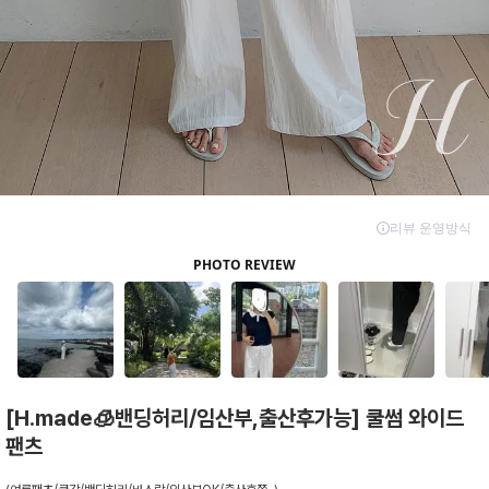
[H.made🧊밴딩허리/임산부,출산후가능] 쿨썸 와이드
팬츠