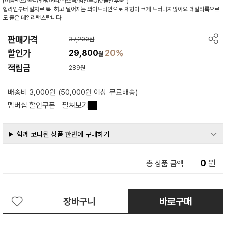
(여름팬츠/쿨감/밴딩허리/바스락/임산부OK/출산후쭉-)
힙라인부터 일자로 툭-하고 떨어지는 와이드라인으로 체형이 크게 드러나지않아요 데일리룩으로
도 좋은 데일리팬츠랍니다
판매가격
37,200원
할인가
29,800
20%
원
적립금
289원
배송비 3,000원 (50,000원 이상 무료배송)
멤버십 할인쿠폰
펼쳐보기
함께 코디된 상품 한번에 구매하기
0
원
총 상품 금액
장바구니
바로구매