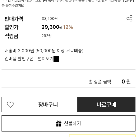
미니한 기장감이 귀엽게 연출되며 품이 넉넉해 편안하며 촘촘하게 잡혀진 핀턱라인이 옷의 퀄리티
를 높혀주었어요
판매가격
33,200원
할인가
29,300
12%
원
적립금
292원
배송비 3,000원 (50,000원 이상 무료배송)
멤버십 할인쿠폰
펼쳐보기
0
원
총 상품 금액
장바구니
바로구매
선물하기