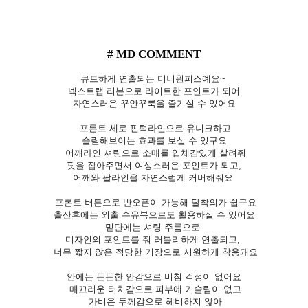
# MD COMMENT
큐트하게 연출되는 미니원피스예요~
넥스트랩 리본으로 라이트한 포인트가 되어
자연스러운 꾸안꾸룩을 즐기실 수 있어요
프론트 세로 핀턱라인으로 유니크하고
슬림해보이는 효과를 보실 수 있구요
어깨라인 셔링으로 소매를 입체감있게 살려줘
핏을 잡아주면서 여성스러운 포인트가 되고,
어깨와 팔라인을 자연스럽게 커버해줘요
프론트 버튼으로 반오픈이 가능해 탈착의가 쉽구요
출산후에는 외출 수유복으로도 활용하실 수 있어요
밑단에는 셔링 주름으로
디자인의 포인트를 줘
러블리하게 연출되고,
너무 짧지 않은 적당한 기장으로 시원하게 착용돼요
안에는 든든한 안감으로 비침 걱정이 없어요
매끄러운 터치감으로 피부에 거슬림이 없고
가벼운 두께감으로 헤비하지 않아