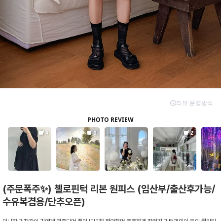
(주문폭주✨) 첼로핀턱 리본 원피스 (임산부/출산후가능/
수유복겸용/단추오픈)