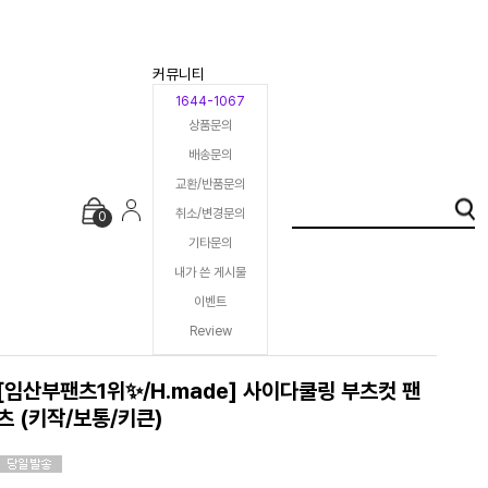
커뮤니티
1644-1067
상품문의
배송문의
교환/반품문의
취소/변경문의
0
기타문의
내가 쓴 게시물
이벤트
Review
[임산부팬츠1위✨/H.made] 사이다쿨링 부츠컷 팬
츠 (키작/보통/키큰)