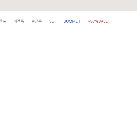
템☀️
하객룩
출근룩
SET
SUMMER
~87%SALE