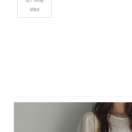
SET 아이템
알뜰샵