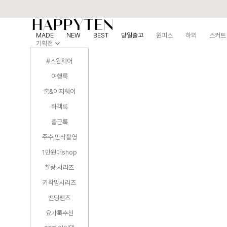
MADE
NEW
BEST
당일출고
원피스
하의
스커트
기획전
#스윔웨어
여행룩
홈&이지웨어
하객룩
출근룩
주수,만삭촬영
1만원대shop
찰랑 시리즈
키작맘시리즈
밴딩팬츠
요가룩추천