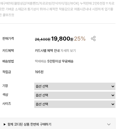
(재구매1위/쿨링냉감/여름팬츠/차르르핏/만삭까지/임산부OK) 누적판매 2만6천장↑차르
르한 가벼운 소재감과 통기성이 뛰어나 쾌적한 착용감으로 여름시즌내내 시원하게 입기좋
은 쿨부츠컷
19,800
25%
판매가격
26,400
원
원
카드혜택
카드사별 혜택 안내
자세히 보기
배송방법
택배배송
5만원이상 무료배송
적립금
195원
기장
색상
사이즈
함께 코디된 상품 한번에 구매하기