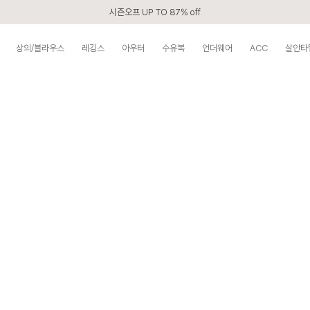
시즌오프 UP TO 87% off
신규회원 전 상품 무료배송
상의/블라우스
레깅스
아우터
수유복
언더웨어
ACC
살안타
APP 2,000원 할인쿠폰
베스트 리뷰어 최대 1만원쿠폰
구매할수록 쌓이는 VIP 멤버십