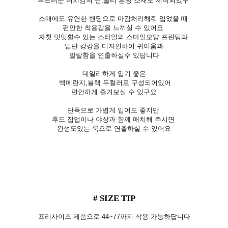
부드러운 터치감의 면,폴리 혼방 소재로 제작되었구
소매에도 유연한 밴딩으로 마감처리해줘 입었을 때
편안한 착용감을 느끼실 수 있어요
자칫 밋밋할수 있는 스타일의 스마일모양 프린팅과
밑단 캉캉을 디자인하여 귀여움과
발랄함을 연출하실수 있답니다
데일리하게 입기 좋은
백메란지,블랙 두컬러로 구성되어있어
편안하게 즐겨보실 수 있구요
단독으로 가볍게 입어도 좋지만
후드 집업이나 야상과 함께 매치해 주시면
완성도있는 룩으로 연출하실 수 있어요
# SIZE TIP
프리사이즈 제품으로 44~77까지 착용 가능하답니다